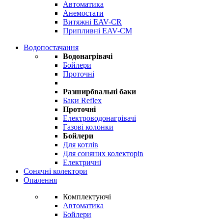
Автоматика
Анемостати
Витяжні EAV-CR
Припливні EAV-CM
Водопостачання
Водонагрівачі
Бойлери
Проточні
Разширбвальні баки
Баки Reflex
Проточні
Електроводонагрівачі
Газові колонки
Бойлери
Для котлів
Для соняних колекторів
Електричні
Сонячні колектори
Опалення
Комплектуючі
Автоматика
Бойлери