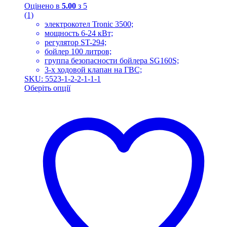
Оцінено в
5.00
з 5
(1)
электрокотел Tronic 3500;
мощность 6-24 кВт;
регулятор ST-294;
бойлер 100 литров;
группа безопасности бойлера SG160S;
3-х ходовой клапан на ГВС;
SKU: 5523-1-2-2-1-1-1
Оберіть опції
Цей
товар
має
кілька
варіантів.
Параметри
можна
вибрати
на
сторінці
товару