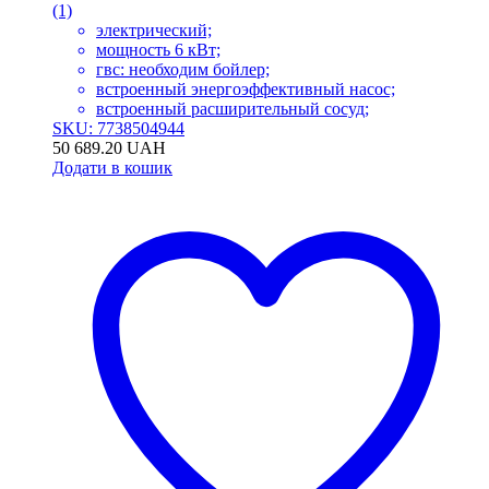
(1)
электрический;
мощность 6 кВт;
гвс: необходим бойлер;
встроенный энергоэффективный насос;
встроенный расширительный сосуд;
SKU: 7738504944
50 689.20
UAH
Додати в кошик