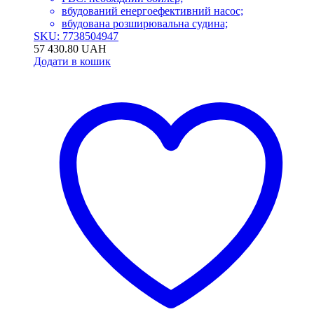
вбудований енергоефективний насос;
вбудована розширювальна судина;
SKU: 7738504947
57 430.80
UAH
Додати в кошик