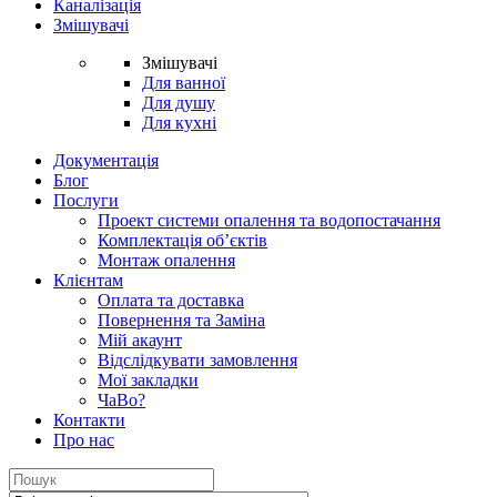
Каналізація
Змішувачі
Змішувачі
Для ванної
Для душу
Для кухні
Документація
Блог
Послуги
Проект системи опалення та водопостачання
Комплектація об’єктів
Монтаж опалення
Клієнтам
Оплата та доставка
Повернення та Заміна
Мій акаунт
Відслідкувати замовлення
Мої закладки
ЧаВо?
Контакти
Про нас
Search
for: