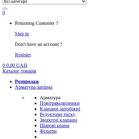
0
My
Returning Customer ?
Account
Sign in
Don't have an account ?
Register
0
0.00
UAH
Каталог товарів
Розпродаж
Арматура запірна
Арматура
Повітрявідвідники
Клапани запобіжні
Редуктори тиску
Зворотні клапани
Шарові крани
Фільтри