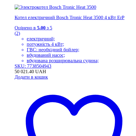
Котел електричний Bosch Tronic Heat 3500 4 кВт ErP
Оцінено в
5.00
з 5
(2)
електричний;
потужність 4 кВт;
ГВС: необхідний бойлер;
вбудований насос;
вбудована розширювальна судина;
SKU: 7738504943
50 021.40
UAH
Додати в кошик