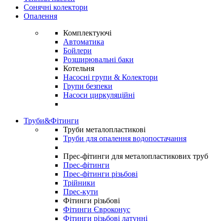
Сонячні колектори
Опалення
Комплектуючі
Автоматика
Бойлери
Розширювальні баки
Котельня
Насосні групи & Колектори
Групи безпеки
Насоси циркуляційні
Труби&Фітинги
Труби металопластикові
Труби для опалення водопостачання
Прес-фітинги для металопластикових труб
Прес-фітинги
Прес-фітинги різьбові
Трійники
Прес-кути
Фітинги різьбові
Фітинги Євроконус
Фітинги різьбові латунні