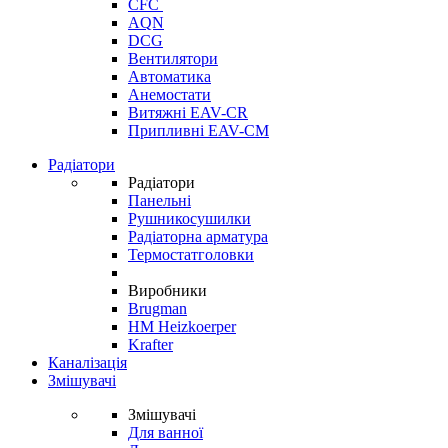
CFC
AQN
DCG
Вентилятори
Автоматика
Анемостати
Витяжні EAV-CR
Припливні EAV-CM
Радіатори
Радіатори
Панельні
Рушникосушилки
Радіаторна арматура
Термостатголовки
Виробники
Brugman
HM Heizkoerper
Krafter
Каналізація
Змішувачі
Змішувачі
Для ванної