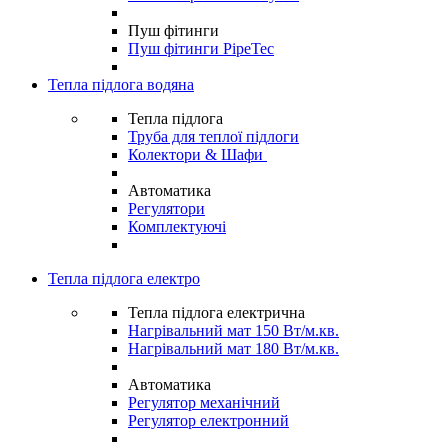
Пуш фітинги
Пуш фітинги PipeTec
Тепла підлога водяна
Тепла підлога
Труба для теплої підлоги
Колектори & Шафи
Автоматика
Регулятори
Комплектуючі
Тепла підлога електро
Тепла підлога електрична
Нагрівальний мат 150 Вт/м.кв.
Нагрівальний мат 180 Вт/м.кв.
Автоматика
Регулятор механічний
Регулятор електронний