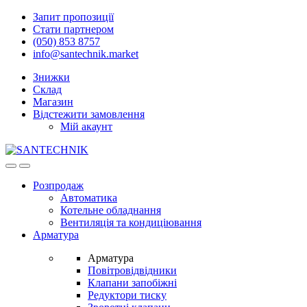
Skip
Skip
Запит пропозиції
to
to
Стати партнером
navigation
content
(050) 853 8757
info@santechnik.market
Знижки
Склад
Магазин
Відстежити замовлення
Мій акаунт
Open
Close
Розпродаж
Автоматика
Котельне обладнання
Вентиляція та кондиціювання
Арматура
Арматура
Повітровідвідники
Клапани запобіжні
Редуктори тиску