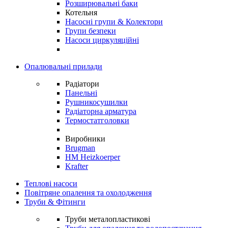
Розширювальні баки
Котельня
Насосні групи & Колектори
Групи безпеки
Насоси циркуляційні
Опалювальні прилади
Радіатори
Панельні
Рушникосушилки
Радіаторна арматура
Термостатголовки
Виробники
Brugman
HM Heizkoerper
Krafter
Теплові насоси
Повітряне опалення та охолодження
Труби & Фітинги
Труби металопластикові