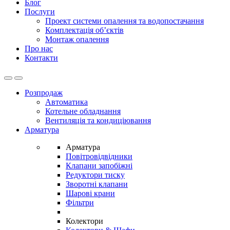
Блог
Послуги
Проект системи опалення та водопостачання
Комплектація об’єктів
Монтаж опалення
Про нас
Контакти
Open
Close
Розпродаж
Автоматика
Котельне обладнання
Вентиляція та кондиціювання
Арматура
Арматура
Повітровідвідники
Клапани запобіжні
Редуктори тиску
Зворотні клапани
Шарові крани
Фільтри
Колектори