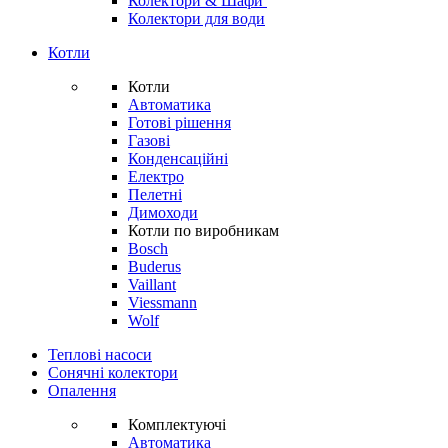
Колектори & Шафи
Колектори для води
Котли
Котли
Автоматика
Готові рішення
Газові
Конденсаційні
Електро
Пелетні
Димоходи
Котли по виробникам
Bosch
Buderus
Vaillant
Viessmann
Wolf
Теплові насоси
Сонячні колектори
Опалення
Комплектуючі
Автоматика