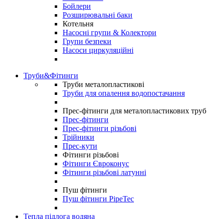
Бойлери
Розширювальні баки
Котельня
Насосні групи & Колектори
Групи безпеки
Насоси циркуляційні
Труби&Фітинги
Труби металопластикові
Труби для опалення водопостачання
Прес-фітинги для металопластикових труб
Прес-фітинги
Прес-фітинги різьбові
Трійники
Прес-кути
Фітинги різьбові
Фітинги Євроконус
Фітинги різьбові латунні
Пуш фітинги
Пуш фітинги PipeTec
Тепла підлога водяна