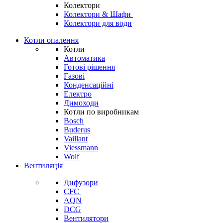
Колектори
Колектори & Шафи
Колектори для води
Котли опалення
Котли
Автоматика
Готові рішення
Газові
Конденсаційні
Електро
Димоходи
Котли по виробникам
Bosch
Buderus
Vaillant
Viessmann
Wolf
Вентиляція
Дифузори
CFC
AQN
DCG
Вентилятори