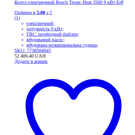
Котел електричний Bosch Tronic Heat 3500 9 кВт ErP
Оцінено в
5.00
з 5
(1)
електричний;
потужність 9 кВт;
ГВС: необхідний бойлер;
вбудований насос;
вбудована розширювальна судина;
SKU: 7738504945
52 406.40
UAH
Додати в кошик