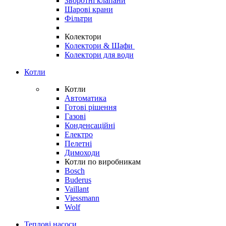
Зворотні клапани
Шарові крани
Фільтри
Колектори
Колектори & Шафи
Колектори для води
Котли
Котли
Автоматика
Готові рішення
Газові
Конденсаційні
Електро
Пелетні
Димоходи
Котли по виробникам
Bosch
Buderus
Vaillant
Viessmann
Wolf
Теплові насоси