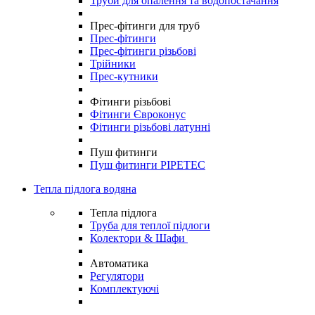
Труби для опалення та водопостачання
Прес-фітинги для труб
Прес-фітинги
Прес-фітинги різьбові
Трійники
Прес-кутники
Фітинги різьбові
Фітинги Євроконус
Фітинги різьбові латунні
Пуш фитинги
Пуш фитинги PIPETEC
Тепла підлога водяна
Тепла підлога
Труба для теплої підлоги
Колектори & Шафи
Автоматика
Регулятори
Комплектуючі