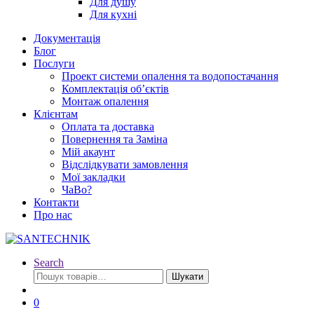
Для душу
Для кухні
Документація
Блог
Послуги
Проект системи опалення та водопостачання
Комплектація об’єктів
Монтаж опалення
Клієнтам
Оплата та доставка
Повернення та Заміна
Мій акаунт
Відслідкувати замовлення
Мої закладки
ЧаВо?
Контакти
Про нас
Search
Шукати:
Шукати
0