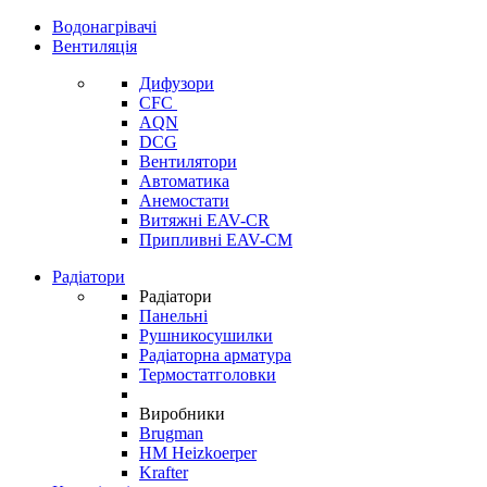
Водонагрівачі
Вентиляція
Дифузори
CFC
AQN
DCG
Вентилятори
Автоматика
Анемостати
Витяжні EAV-CR
Припливні EAV-CM
Радіатори
Радіатори
Панельні
Рушникосушилки
Радіаторна арматура
Термостатголовки
Виробники
Brugman
HM Heizkoerper
Krafter