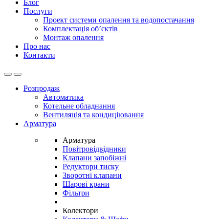
Блог
Послуги
Проект системи опалення та водопостачання
Комплектація об’єктів
Монтаж опалення
Про нас
Контакти
Open
Close
Розпродаж
Автоматика
Котельне обладнання
Вентиляція та кондиціювання
Арматура
Арматура
Повітровідвідники
Клапани запобіжні
Редуктори тиску
Зворотні клапани
Шарові крани
Фільтри
Колектори