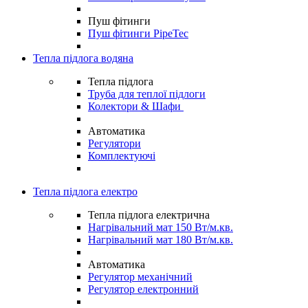
Пуш фітинги
Пуш фітинги PipeTec
Тепла підлога водяна
Тепла підлога
Труба для теплої підлоги
Колектори & Шафи
Автоматика
Регулятори
Комплектуючі
Тепла підлога електро
Тепла підлога електрична
Нагрівальний мат 150 Вт/м.кв.
Нагрівальний мат 180 Вт/м.кв.
Автоматика
Регулятор механічний
Регулятор електронний