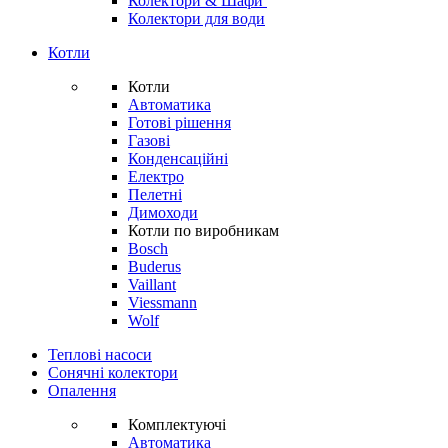
Колектори & Шафи
Колектори для води
Котли
Котли
Автоматика
Готові рішення
Газові
Конденсаційні
Електро
Пелетні
Димоходи
Котли по виробникам
Bosch
Buderus
Vaillant
Viessmann
Wolf
Теплові насоси
Сонячні колектори
Опалення
Комплектуючі
Автоматика