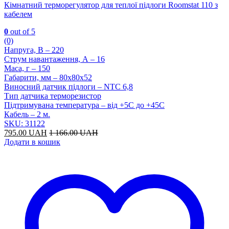
Кімнатний терморегулятор для теплої підлоги Roomstat 110 з
кабелем
0
out of 5
(0)
Напруга, В – 220
Струм навантаження, А – 16
Маса, г – 150
Габарити, мм – 80х80х52
Виносний датчик підлоги – NTC 6,8
Тип датчика терморезистор
Підтримувана температура – від +5С до +45С
Кабель – 2 м.
SKU: 31122
795.00
UAH
1 166.00
UAH
Додати в кошик