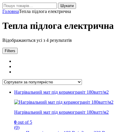
Шукати:
Шукати
Головна
Тепла підлога електрична
Тепла підлога електрична
Відсортовано
Відображаються усі з 4 результатів
за
популярністю
Filters
Нагрівальний мат під керамограніт 180ватт/м2
Нагрівальний мат під керамограніт 180ватт/м2
0
out of 5
(0)