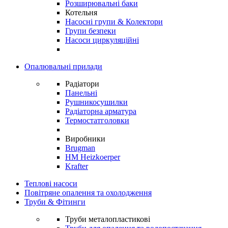
Розширювальні баки
Котельня
Насосні групи & Колектори
Групи безпеки
Насоси циркуляційні
Опалювальні прилади
Радіатори
Панельні
Рушникосушилки
Радіаторна арматура
Термостатголовки
Виробники
Brugman
HM Heizkoerper
Krafter
Теплові насоси
Повітряне опалення та охолодження
Труби & Фітинги
Труби металопластикові