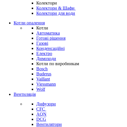
Колектори
Колектори & Шафи
Колектори для води
Котли опалення
Котли
Автоматика
Готові рішення
Газові
Конденсаційні
Електро
Димоходи
Котли по виробникам
Bosch
Buderus
Vaillant
Viessmann
Wolf
Вентиляція
Дифузори
CFC
AQN
DCG
Вентилятори