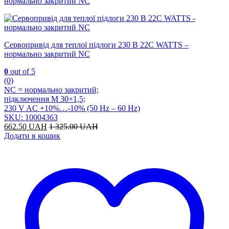
нормально закритий NC
Сервопривід для теплої підлоги 230 В 22С WATTS –
нормально закритий NC
0
out of 5
(0)
NC = нормально закритий;
підключення M 30×1,5;
230 V AC +10%…-10% (50 Hz – 60 Hz)
SKU: 10004363
662.50
UAH
1 325.00
UAH
Додати в кошик