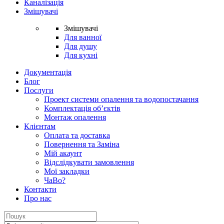
Каналізація
Змішувачі
Змішувачі
Для ванної
Для душу
Для кухні
Документація
Блог
Послуги
Проект системи опалення та водопостачання
Комплектація об’єктів
Монтаж опалення
Клієнтам
Оплата та доставка
Повернення та Заміна
Мій акаунт
Відслідкувати замовлення
Мої закладки
ЧаВо?
Контакти
Про нас
Search
for: