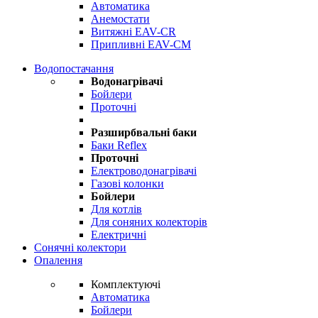
Автоматика
Анемостати
Витяжні EAV-CR
Припливні EAV-CM
Водопостачання
Водонагрівачі
Бойлери
Проточні
Разширбвальні баки
Баки Reflex
Проточні
Електроводонагрівачі
Газові колонки
Бойлери
Для котлів
Для соняних колекторів
Електричні
Сонячні колектори
Опалення
Комплектуючі
Автоматика
Бойлери