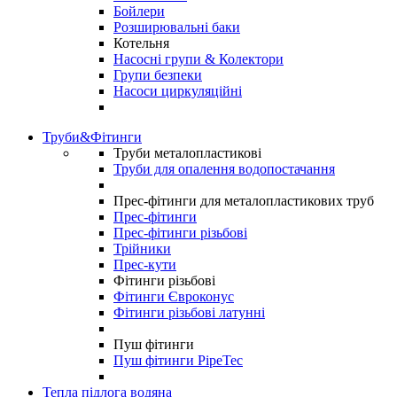
Бойлери
Розширювальні баки
Котельня
Насосні групи & Колектори
Групи безпеки
Насоси циркуляційні
Труби&Фітинги
Труби металопластикові
Труби для опалення водопостачання
Прес-фітинги для металопластикових труб
Прес-фітинги
Прес-фітинги різьбові
Трійники
Прес-кути
Фітинги різьбові
Фітинги Євроконус
Фітинги різьбові латунні
Пуш фітинги
Пуш фітинги PipeTec
Тепла підлога водяна