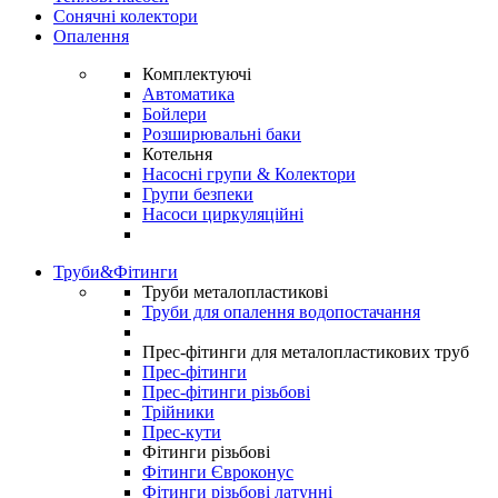
Сонячні колектори
Опалення
Комплектуючі
Автоматика
Бойлери
Розширювальні баки
Котельня
Насосні групи & Колектори
Групи безпеки
Насоси циркуляційні
Труби&Фітинги
Труби металопластикові
Труби для опалення водопостачання
Прес-фітинги для металопластикових труб
Прес-фітинги
Прес-фітинги різьбові
Трійники
Прес-кути
Фітинги різьбові
Фітинги Євроконус
Фітинги різьбові латунні