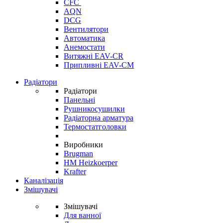
CFC
AQN
DCG
Вентилятори
Автоматика
Анемостати
Витяжні EAV-CR
Припливні EAV-CM
Радіатори
Радіатори
Панельні
Рушникосушилки
Радіаторна арматура
Термостатголовки
Виробники
Brugman
HM Heizkoerper
Krafter
Каналізація
Змішувачі
Змішувачі
Для ванної