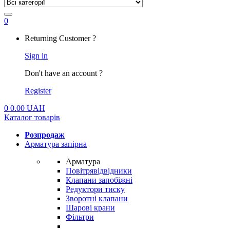
0
My
Returning Customer ?
Account
Sign in
Don't have an account ?
Register
0
0.00
UAH
Каталог товарів
Розпродаж
Арматура запірна
Арматура
Повітрявідвідники
Клапани запобіжні
Редуктори тиску
Зворотні клапани
Шарові крани
Фільтри