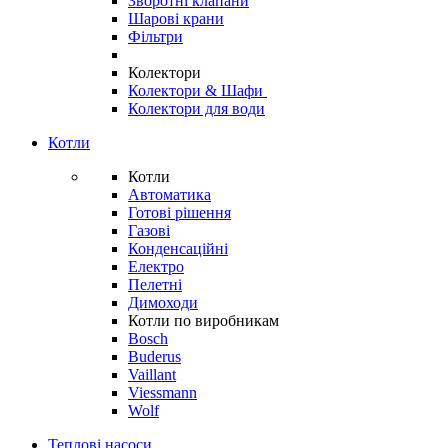
Зворотні клапани
Шарові крани
Фільтри
Колектори
Колектори & Шафи
Колектори для води
Котли
Котли
Автоматика
Готові рішення
Газові
Конденсаційні
Електро
Пелетні
Димоходи
Котли по виробникам
Bosch
Buderus
Vaillant
Viessmann
Wolf
Теплові насоси