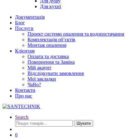
Для душу
Для кухні
Документація
Блог
Послуги
Проект системи опалення та водопостачання
Комплектація об’єктів
Монтаж опалення
Клієнтам
Оплата та доставка
Повернення та Заміна
Мій акаунт
Відслідкувати замовлення
Мої закладки
ЧаВо?
Контакти
Про нас
Search
Шукати:
Шукати
0