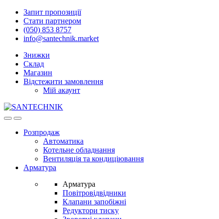
Skip
Skip
Запит пропозиції
to
to
Стати партнером
navigation
content
(050) 853 8757
info@santechnik.market
Знижки
Склад
Магазин
Відстежити замовлення
Мій акаунт
Open
Close
Розпродаж
Автоматика
Котельне обладнання
Вентиляція та кондиціювання
Арматура
Арматура
Повітровідвідники
Клапани запобіжні
Редуктори тиску