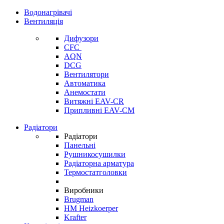
Водонагрівачі
Вентиляція
Дифузори
CFC
AQN
DCG
Вентилятори
Автоматика
Анемостати
Витяжні EAV-CR
Припливні EAV-CM
Радіатори
Радіатори
Панельні
Рушникосушилки
Радіаторна арматура
Термостатголовки
Виробники
Brugman
HM Heizkoerper
Krafter