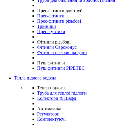
Труби для опалення та водопостачання
Прес-фітинги для труб
Прес-фітинги
Прес-фітинги різьбові
Трійники
Прес-кутники
Фітинги різьбові
Фітинги Євроконус
Фітинги різьбові латунні
Пуш фитинги
Пуш фитинги PIPETEC
Тепла підлога водяна
Тепла підлога
Труба для теплої підлоги
Колектори & Шафи
Автоматика
Регулятори
Комплектуючі