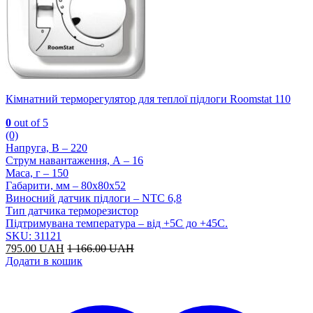
Кімнатний терморегулятор для теплої підлоги Roomstat 110
0
out of 5
(0)
Напруга, В – 220
Струм навантаження, А – 16
Маса, г – 150
Габарити, мм – 80х80х52
Виносний датчик підлоги – NTC 6,8
Тип датчика терморезистор
Підтримувана температура – від +5С до +45С.
SKU: 31121
795.00
UAH
1 166.00
UAH
Додати в кошик