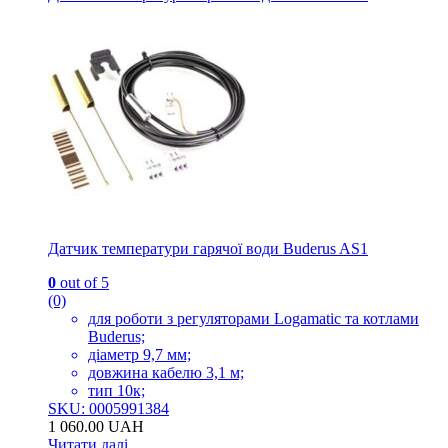
Датчик температури гарячої води Buderus AS1
0
out of 5
(0)
для роботи з регуляторами Logamatic та котлами
Buderus;
діаметр 9,7 мм;
довжина кабелю 3,1 м;
тип 10к;
SKU: 0005991384
1 060.00
UAH
Читати далі