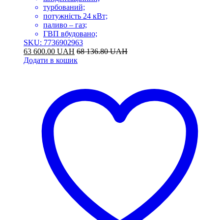
турбований;
потужність 24 кВт;
паливо – газ;
ГВП вбудовано;
SKU: 7736902963
63 600.00
UAH
68 136.80
UAH
Додати в кошик