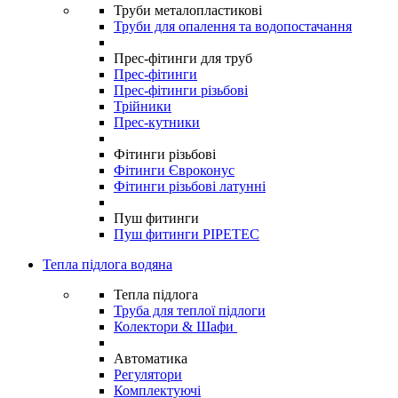
Труби металопластикові
Труби для опалення та водопостачання
Прес-фітинги для труб
Прес-фітинги
Прес-фітинги різьбові
Трійники
Прес-кутники
Фітинги різьбові
Фітинги Євроконус
Фітинги різьбові латунні
Пуш фитинги
Пуш фитинги PIPETEC
Тепла підлога водяна
Тепла підлога
Труба для теплої підлоги
Колектори & Шафи
Автоматика
Регулятори
Комплектуючі