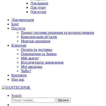
Для ванної
Для душу
Для кухні
Документація
Блог
Послуги
Проект системи опалення та водопостачання
Комплектація об’єктів
Монтаж опалення
Клієнтам
Оплата та доставка
Повернення та Заміна
Мій акаунт
Відслідкувати замовлення
Мої закладки
ЧаВо?
Контакти
Про нас
Search
Шукати:
Шукати