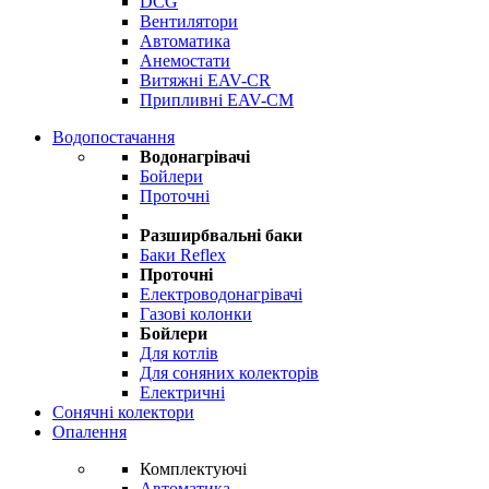
DCG
Вентилятори
Автоматика
Анемостати
Витяжні EAV-CR
Припливні EAV-CM
Водопостачання
Водонагрівачі
Бойлери
Проточні
Разширбвальні баки
Баки Reflex
Проточні
Електроводонагрівачі
Газові колонки
Бойлери
Для котлів
Для соняних колекторів
Електричні
Сонячні колектори
Опалення
Комплектуючі
Автоматика