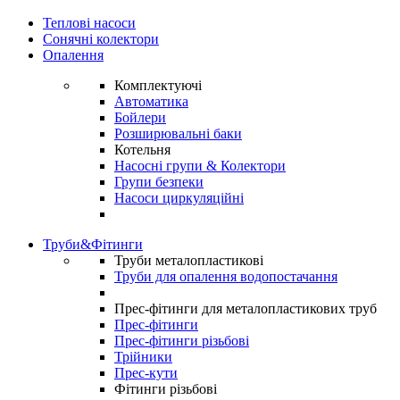
Теплові насоси
Сонячні колектори
Опалення
Комплектуючі
Автоматика
Бойлери
Розширювальні баки
Котельня
Насосні групи & Колектори
Групи безпеки
Насоси циркуляційні
Труби&Фітинги
Труби металопластикові
Труби для опалення водопостачання
Прес-фітинги для металопластикових труб
Прес-фітинги
Прес-фітинги різьбові
Трійники
Прес-кути
Фітинги різьбові