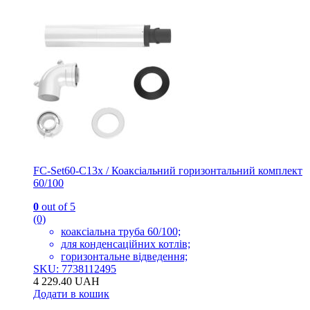
FC-Set60-C13x / Коаксіальний горизонтальний комплект
60/100
0
out of 5
(0)
коаксіальна труба 60/100;
для конденсаційних котлів;
горизонтальне відведення;
SKU: 7738112495
4 229.40
UAH
Додати в кошик