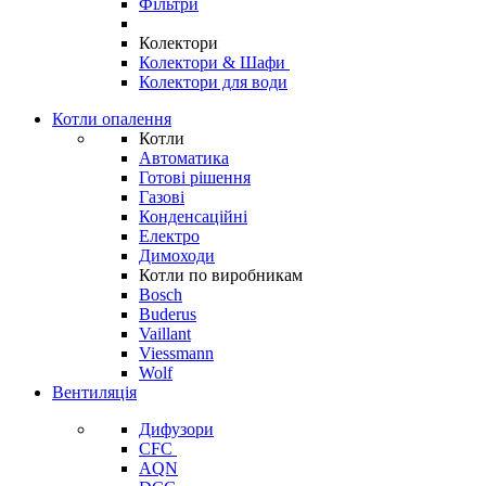
Фільтри
Колектори
Колектори & Шафи
Колектори для води
Котли опалення
Котли
Автоматика
Готові рішення
Газові
Конденсаційні
Електро
Димоходи
Котли по виробникам
Bosch
Buderus
Vaillant
Viessmann
Wolf
Вентиляція
Дифузори
CFC
AQN