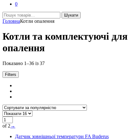
0
Шукати:
Шукати
Головна
Котли опалення
Котли та комплектуючі для
опалення
Відсортовано
Показано 1–36 із 37
за
популярністю
Filters
of 2
→
Датчик зовнішньої температури FA Buderus