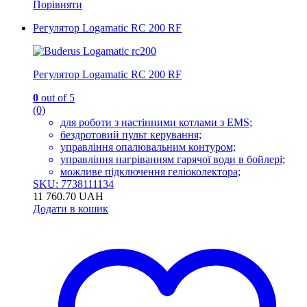
Порівняти
Регулятор Logamatic RC 200 RF
Регулятор Logamatic RC 200 RF
0
out of 5
(0)
для роботи з настінними котлами з EMS;
бездротовий пульт керування;
управління опалювальним контуром;
управління нагріванням гарячої води в бойлері;
можливе підключення геліоколектора;
SKU: 7738111134
11 760.70
UAH
Додати в кошик