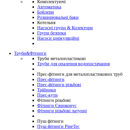
Комплектуючі
Автоматика
Бойлери
Розширювальні баки
Котельня
Насосні групи & Колектори
Групи безпеки
Насоси циркуляційні
Труби&Фітинги
Труби металопластикові
Труби для опалення водопостачання
Прес-фітинги для металопластикових труб
Прес-фітинги
Прес-фітинги різьбові
Трійники
Прес-кути
Фітинги різьбові
Фітинги Євроконус
Фітинги різьбові латунні
Пуш фітинги
Пуш фітинги PipeTec