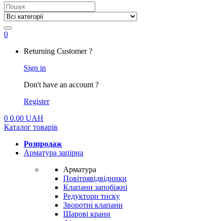
Search
for:
0
My
Returning Customer ?
Account
Sign in
Don't have an account ?
Register
0
0.00
UAH
Каталог товарів
Розпродаж
Арматура запірна
Арматура
Повітрявідвідники
Клапани запобіжні
Редуктори тиску
Зворотні клапани
Шарові крани