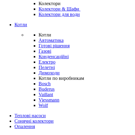
Колектори
Колектори & Шафи
Колектори для води
Котли
Котли
Автоматика
Готові рішення
Газові
Конденсаційні
Електро
Пелетні
Димоходи
Котли по виробникам
Bosch
Buderus
Vaillant
Viessmann
Wolf
Теплові насоси
Сонячні колектори
Опалення