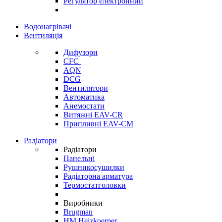
Регулятор електронний
Водонагрівачі
Вентиляція
Дифузори
CFC
AQN
DCG
Вентилятори
Автоматика
Анемостати
Витяжні EAV-CR
Припливні EAV-CM
Радіатори
Радіатори
Панельні
Рушникосушилки
Радіаторна арматура
Термостатголовки
Виробники
Brugman
HM Heizkoerper