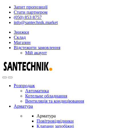
Skip
Skip
Запит пропозиції
to
to
Стати партнером
navigation
content
(050) 853 8757
info@santechnik.market
Знижки
Склад
Магазин
Відстежити замовлення
Мій акаунт
Open
Close
Розпродаж
Автоматика
Котельне обладнання
Вентиляція та кондиціювання
Арматура
Арматура
Повітровідвідники
Клапани запобіжні