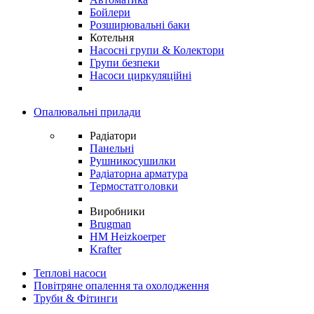
Бойлери
Розширювальні баки
Котельня
Насосні групи & Колектори
Групи безпеки
Насоси циркуляційні
Опалювальні прилади
Радіатори
Панельні
Рушникосушилки
Радіаторна арматура
Термостатголовки
Виробники
Brugman
HM Heizkoerper
Krafter
Теплові насоси
Повітряне опалення та охолодження
Труби & Фітинги