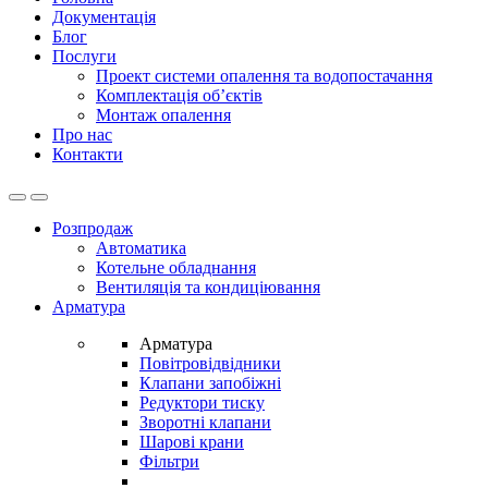
Документація
Блог
Послуги
Проект системи опалення та водопостачання
Комплектація об’єктів
Монтаж опалення
Про нас
Контакти
Open
Close
Розпродаж
Автоматика
Котельне обладнання
Вентиляція та кондиціювання
Арматура
Арматура
Повітровідвідники
Клапани запобіжні
Редуктори тиску
Зворотні клапани
Шарові крани
Фільтри