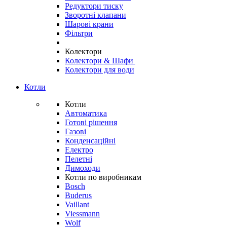
Редуктори тиску
Зворотні клапани
Шарові крани
Фільтри
Колектори
Колектори & Шафи
Колектори для води
Котли
Котли
Автоматика
Готові рішення
Газові
Конденсаційні
Електро
Пелетні
Димоходи
Котли по виробникам
Bosch
Buderus
Vaillant
Viessmann
Wolf