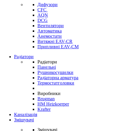
Дифузори
CFC
AQN
DCG
Вентилятори
Автоматика
Анемостати
Витяжні EAV-CR
Припливні EAV-CM
Радіатори
Радіатори
Панельні
Рушникосушилки
Радіаторна арматура
Термостатголовки
Виробники
Brugman
HM Heizkoerper
Krafter
Каналізація
Змішувачі
Змішувачі