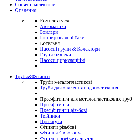
Сонячні колектори
Опалення
Комплектуючі
Автоматика
Бойлери
Розширювальні баки
Котельня
Насосні групи & Колектори
Групи безпеки
Насоси циркуляційні
Труби&Фітинги
Труби металопластикові
Труби для опалення водопостачання
Прес-фітинги для металопластикових труб
Прес-фітинги
Прес-фітинги різьбові
Трійники
Прес-кути
Фітинги різьбові
Фітинги Євроконус
Фітинги різьбові латунні