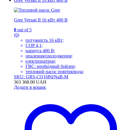
Gree Versati II 16 кВт 400 В
Gree Versati II 16 кВт 400 В
0
out of 5
(0)
потужність 16 кВт;
COP 4,1;
напруга 400 В;
опалення/охолодження;
електропатрон;
ГВС: необхідний бойлер;
тепловий насос повітря/вода;
SKU: GRS-CQ16Pd/NaB-M
363 368.00
UAH
Додати в кошик