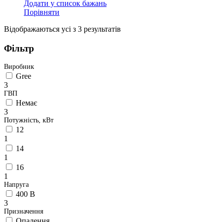
Додати у список бажань
Порівняти
Відсортовано
Відображаються усі з 3 результатів
за
популярністю
Фільтр
Виробник
Gree
3
ГВП
Немає
3
Потужність, кВт
12
1
14
1
16
1
Напруга
400 В
3
Призначення
Опалення