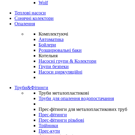
Wolf
Теплові насоси
Сонячні колектори
Опалення
Комплектуючі
Автоматика
Бойлери
Розширювальні баки
Котельня
Насосні групи & Колектори
Групи безпеки
Насоси циркуляційні
Труби&Фітинги
Труби металопластикові
Труби для опалення водопостачання
Прес-фітинги для металопластикових труб
Прес-фітинги
Прес-фітинги різьбові
Трійники
Прес-кути