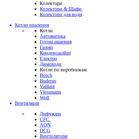
Колектори
Колектори & Шафи
Колектори для води
Котли опалення
Котли
Автоматика
Готові рішення
Газові
Конденсаційні
Електро
Димоходи
Котли по виробникам
Bosch
Buderus
Vaillant
Viessmann
Wolf
Вентиляція
Дифузори
CFC
AQN
DCG
Вентилятори