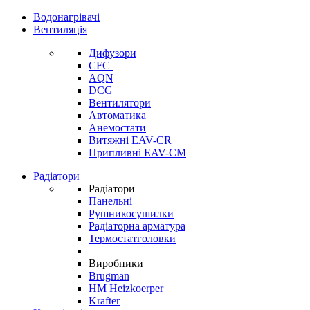
Водонагрівачі
Вентиляція
Дифузори
CFC
AQN
DCG
Вентилятори
Автоматика
Анемостати
Витяжні EAV-CR
Припливні EAV-CM
Радіатори
Радіатори
Панельні
Рушникосушилки
Радіаторна арматура
Термостатголовки
Виробники
Brugman
HM Heizkoerper
Krafter