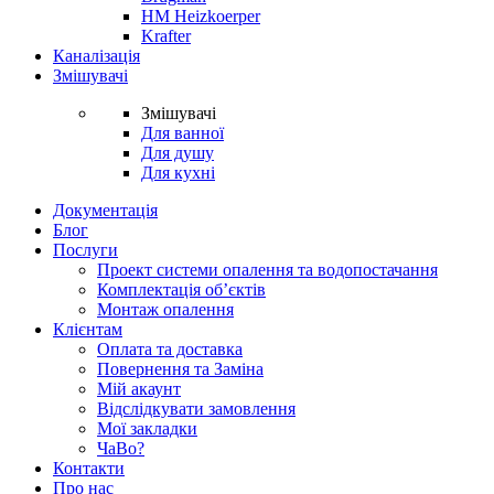
HM Heizkoerper
Krafter
Каналізація
Змішувачі
Змішувачі
Для ванної
Для душу
Для кухні
Документація
Блог
Послуги
Проект системи опалення та водопостачання
Комплектація об’єктів
Монтаж опалення
Клієнтам
Оплата та доставка
Повернення та Заміна
Мій акаунт
Відслідкувати замовлення
Мої закладки
ЧаВо?
Контакти
Про нас