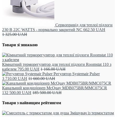
Сервопривід для теплої підлоги
230 В 22С WATTS - нормально закритий NC
662.50
UAH
1 325.00
UAH
Товари зі знижкою
Кімнатний терморегулятор для теплої підлоги Roomstat 110 з
кабелем
795.00
UAH
1 166.00
UAH
Регулятор Systemair Pulser
3 710.00
UAH
11 660.00
UAH
Канальний кондиціонер McQuay MDB075BR/MMC075CR
132 500.00
UAH
185 500.00
UAH
Товари з найвищим рейтингом
Змішувач із термостатом