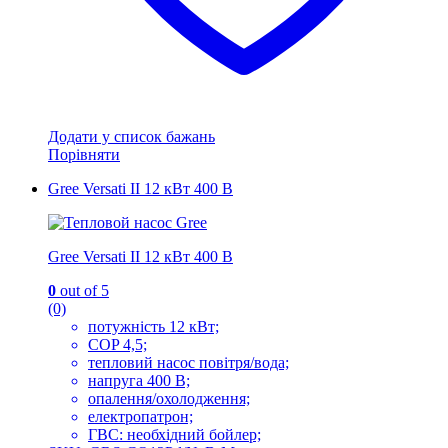
Додати у список бажань
Порівняти
Gree Versati II 12 кВт 400 В
Gree Versati II 12 кВт 400 В
0
out of 5
(0)
потужність 12 кВт;
COP 4,5;
тепловий насос повітря/вода;
напруга 400 В;
опалення/охолодження;
електропатрон;
ГВС: необхідний бойлер;