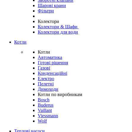
Зворотні клапани
Шарові крани
Фільтри
Колектори
Колектори & Шафи
Колектори для води
Котли
Котли
Автоматика
Готові рішення
Газові
Конденсаційні
Електро
Пелетні
Димоходи
Котли по виробникам
Bosch
Buderus
Vaillant
Viessmann
Wolf
Теплові насоси