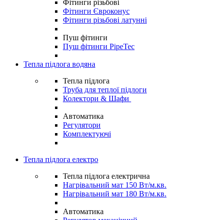
Фітинги різьбові
Фітинги Євроконус
Фітинги різьбові латунні
Пуш фітинги
Пуш фітинги PipeTec
Тепла підлога водяна
Тепла підлога
Труба для теплої підлоги
Колектори & Шафи
Автоматика
Регулятори
Комплектуючі
Тепла підлога електро
Тепла підлога електрична
Нагрівальний мат 150 Вт/м.кв.
Нагрівальний мат 180 Вт/м.кв.
Автоматика