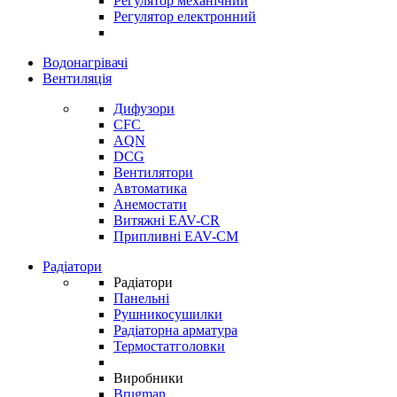
Регулятор механічний
Регулятор електронний
Водонагрівачі
Вентиляція
Дифузори
CFC
AQN
DCG
Вентилятори
Автоматика
Анемостати
Витяжні EAV-CR
Припливні EAV-CM
Радіатори
Радіатори
Панельні
Рушникосушилки
Радіаторна арматура
Термостатголовки
Виробники
Brugman