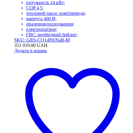
потужність 14 кВт;
COP 4,5;
тепловий насос повітря/вода;
напруга 400 В;
опалення/охолодження;
електропатрон;
ГВС: необхідний бойлер;
SKU: GRS-CQ14Pd/NaB-M
351 019.00
UAH
Додати в кошик