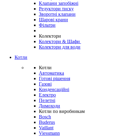
Клапани запобіжні
Редуктори тиску
Зворотні клапани
Шарові крани
Фільтри
Колектори
Колектори & Шафи
Колектори для води
Котли
Котли
Автоматика
Готові рішення
Газові
Конденсаційні
Електро
Пелетні
Димоходи
Котли по виробникам
Bosch
Buderus
Vaillant
Viessmann