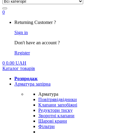
0
My
Returning Customer ?
Account
Sign in
Don't have an account ?
Register
0
0.00
UAH
Каталог товарів
Розпродаж
Арматура запірна
Арматура
Повітрявідвідники
Клапани запобіжні
Редуктори тиску
Зворотні клапани
Шарові крани
Фільтри