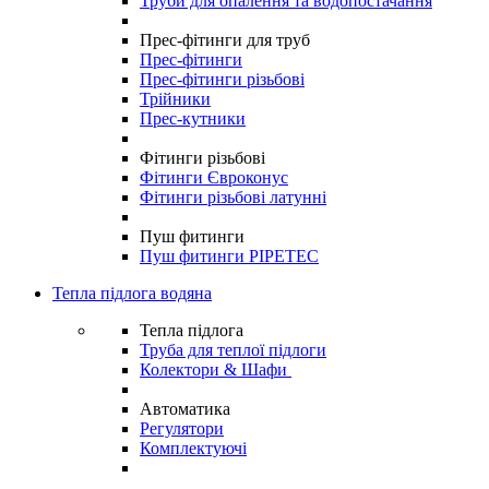
Труби для опалення та водопостачання
Прес-фітинги для труб
Прес-фітинги
Прес-фітинги різьбові
Трійники
Прес-кутники
Фітинги різьбові
Фітинги Євроконус
Фітинги різьбові латунні
Пуш фитинги
Пуш фитинги PIPETEC
Тепла підлога водяна
Тепла підлога
Труба для теплої підлоги
Колектори & Шафи
Автоматика
Регулятори
Комплектуючі