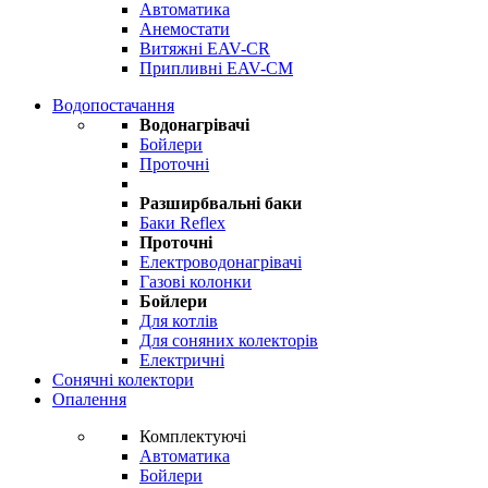
Автоматика
Анемостати
Витяжні EAV-CR
Припливні EAV-CM
Водопостачання
Водонагрівачі
Бойлери
Проточні
Разширбвальні баки
Баки Reflex
Проточні
Електроводонагрівачі
Газові колонки
Бойлери
Для котлів
Для соняних колекторів
Електричні
Сонячні колектори
Опалення
Комплектуючі
Автоматика
Бойлери