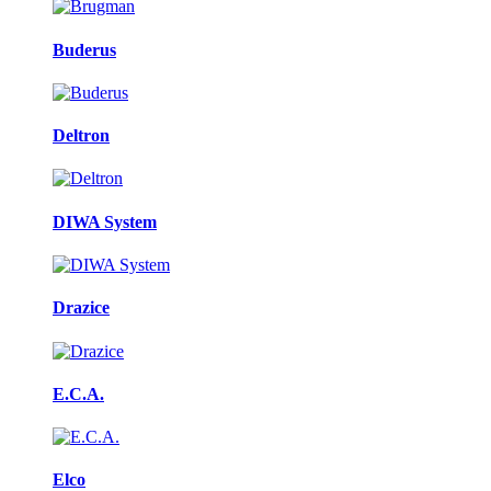
Buderus
Deltron
DIWA System
Drazice
E.C.A.
Elco