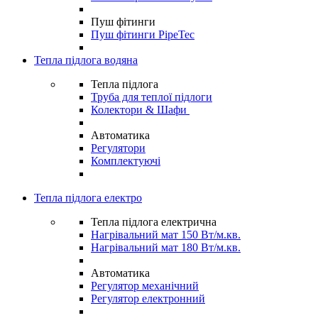
Пуш фітинги
Пуш фітинги PipeTec
Тепла підлога водяна
Тепла підлога
Труба для теплої підлоги
Колектори & Шафи
Автоматика
Регулятори
Комплектуючі
Тепла підлога електро
Тепла підлога електрична
Нагрівальний мат 150 Вт/м.кв.
Нагрівальний мат 180 Вт/м.кв.
Автоматика
Регулятор механічний
Регулятор електронний