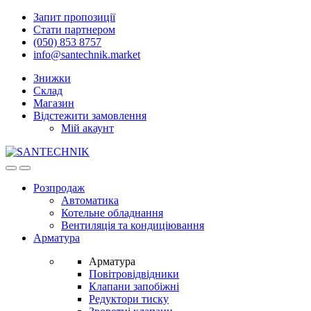
Skip
Skip
Запит пропозиції
to
to
Стати партнером
navigation
content
(050) 853 8757
info@santechnik.market
Знижки
Склад
Магазин
Відстежити замовлення
Мій акаунт
Open
Close
Розпродаж
Автоматика
Котельне обладнання
Вентиляція та кондиціювання
Арматура
Арматура
Повітровідвідники
Клапани запобіжні
Редуктори тиску