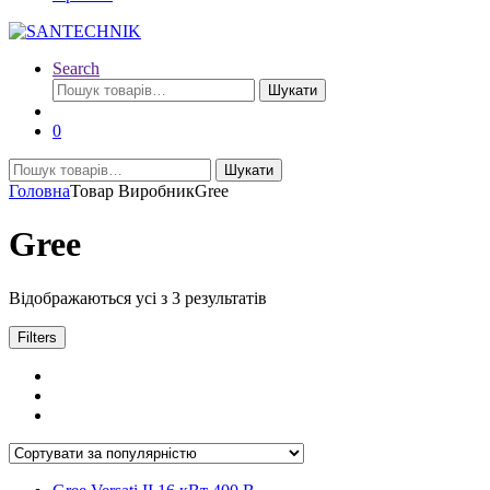
Search
Шукати:
Шукати
0
Шукати:
Шукати
Головна
Товар Виробник
Gree
Gree
Відсортовано
Відображаються усі з 3 результатів
за
популярністю
Filters