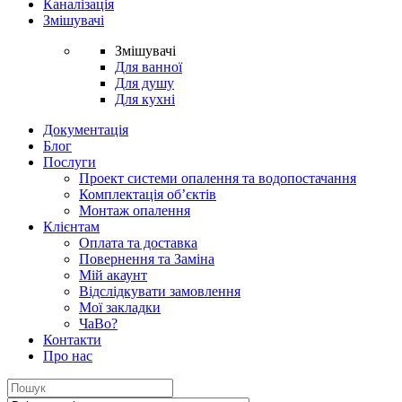
Каналізація
Змішувачі
Змішувачі
Для ванної
Для душу
Для кухні
Документація
Блог
Послуги
Проект системи опалення та водопостачання
Комплектація об’єктів
Монтаж опалення
Клієнтам
Оплата та доставка
Повернення та Заміна
Мій акаунт
Відслідкувати замовлення
Мої закладки
ЧаВо?
Контакти
Про нас
Search
for: