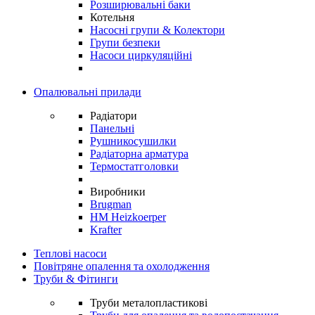
Розширювальні баки
Котельня
Насосні групи & Колектори
Групи безпеки
Насоси циркуляційні
Опалювальні прилади
Радіатори
Панельні
Рушникосушилки
Радіаторна арматура
Термостатголовки
Виробники
Brugman
HM Heizkoerper
Krafter
Теплові насоси
Повітряне опалення та охолодження
Труби & Фітинги
Труби металопластикові