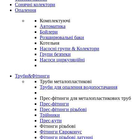
Сонячні колектори
Опалення
Комплектуючі
Автоматика
Бойлери
Розширювальні баки
Котельня
Насосні групи & Колектори
Групи безпеки
Насоси циркуляційні
Труби&Фітинги
Труби металопластикові
Труби для опалення водопостачання
Прес-фітинги для металопластикових труб
Прес-фітинги
Прес-фітинги різьбові
Трійники
Прес-кути
Фітинги різьбові
Фітинги Євроконус
Фітинги різьбові латунні