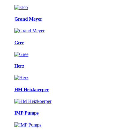
Grand Meyer
Gree
Herz
HM Heizkoerper
IMP Pumps