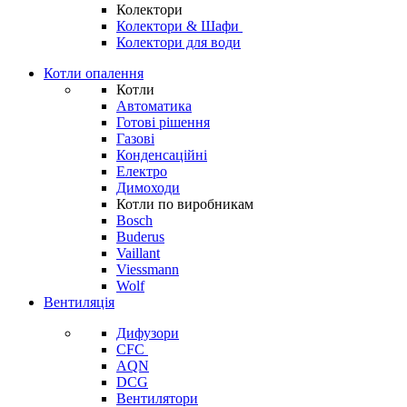
Колектори
Колектори & Шафи
Колектори для води
Котли опалення
Котли
Автоматика
Готові рішення
Газові
Конденсаційні
Електро
Димоходи
Котли по виробникам
Bosch
Buderus
Vaillant
Viessmann
Wolf
Вентиляція
Дифузори
CFC
AQN
DCG
Вентилятори