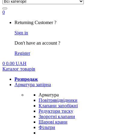
0
My
Returning Customer ?
Account
Sign in
Don't have an account ?
Register
0
0.00
UAH
Каталог товарів
Розпродаж
Арматура запірна
Арматура
Повітрявідвідники
Клапани запобіжні
Редуктори тиску
Зворотні клапани
Шарові крани
Фільтри