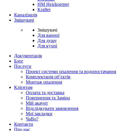
HM Heizkoerper
Krafter
Каналізація
Змішувачі
Змішувачі
Для ванної
Для душу
Для кухні
Документація
Блог
Послуги
Проект системи опалення та водопостачання
Комплектація об’єктів
Монтаж опалення
Клієнтам
Оплата та доставка
Повернення та Заміна
Мій акаунт
Відслідкувати замовлення
Мої закладки
ЧаВо?
Контакти
Про нас