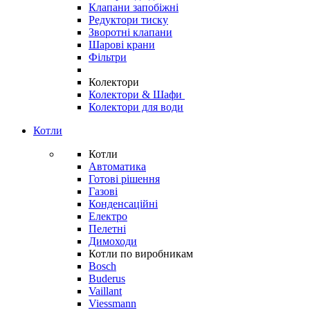
Клапани запобіжні
Редуктори тиску
Зворотні клапани
Шарові крани
Фільтри
Колектори
Колектори & Шафи
Колектори для води
Котли
Котли
Автоматика
Готові рішення
Газові
Конденсаційні
Електро
Пелетні
Димоходи
Котли по виробникам
Bosch
Buderus
Vaillant
Viessmann