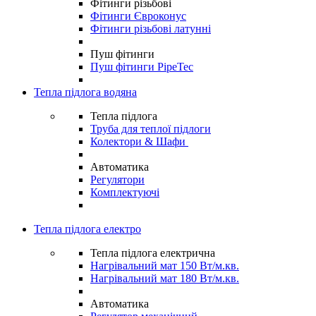
Фітинги різьбові
Фітинги Євроконус
Фітинги різьбові латунні
Пуш фітинги
Пуш фітинги PipeTec
Тепла підлога водяна
Тепла підлога
Труба для теплої підлоги
Колектори & Шафи
Автоматика
Регулятори
Комплектуючі
Тепла підлога електро
Тепла підлога електрична
Нагрівальний мат 150 Вт/м.кв.
Нагрівальний мат 180 Вт/м.кв.
Автоматика