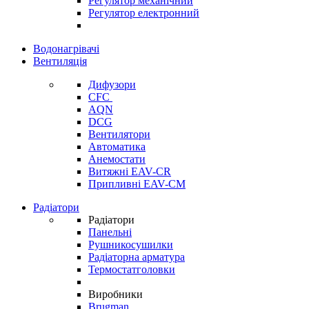
Регулятор механічний
Регулятор електронний
Водонагрівачі
Вентиляція
Дифузори
CFC
AQN
DCG
Вентилятори
Автоматика
Анемостати
Витяжні EAV-CR
Припливні EAV-CM
Радіатори
Радіатори
Панельні
Рушникосушилки
Радіаторна арматура
Термостатголовки
Виробники
Brugman