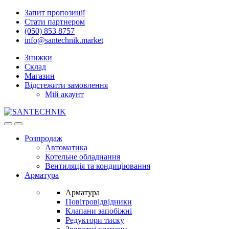
Skip
Skip
Запит пропозиції
to
to
Стати партнером
navigation
content
(050) 853 8757
info@santechnik.market
Знижки
Склад
Магазин
Відстежити замовлення
Мій акаунт
Open
Close
Розпродаж
Автоматика
Котельне обладнання
Вентиляція та кондиціювання
Арматура
Арматура
Повітровідвідники
Клапани запобіжні
Редуктори тиску