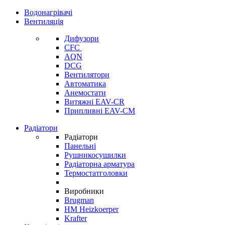
Водонагрівачі
Вентиляція
Дифузори
CFC
AQN
DCG
Вентилятори
Автоматика
Анемостати
Витяжні EAV-CR
Припливні EAV-CM
Радіатори
Радіатори
Панельні
Рушникосушилки
Радіаторна арматура
Термостатголовки
Виробники
Brugman
HM Heizkoerper
Krafter