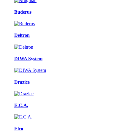
Buderus
Deltron
DIWA System
Drazice
E.C.A.
Elco