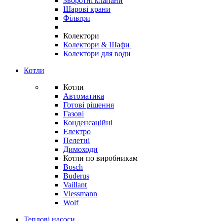
Зворотні клапани
Шарові крани
Фільтри
Колектори
Колектори & Шафи
Колектори для води
Котли
Котли
Автоматика
Готові рішення
Газові
Конденсаційні
Електро
Пелетні
Димоходи
Котли по виробникам
Bosch
Buderus
Vaillant
Viessmann
Wolf
Теплові насоси