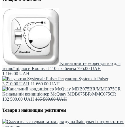
Кімнатний терморегулятор для
теплої підлоги Roomstat 110 з кабелем
795.00
UAH
1 166.00
UAH
Регулятор Systemair Pulser
3 710.00
UAH
11 660.00
UAH
Канальний кондиціонер McQuay MDB075BR/MMC075CR
132 500.00
UAH
185 500.00
UAH
Товари з найвищим рейтингом
Змішувач із термостатом
для душу