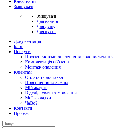
Каналізація
Змішувачі
Змішувачі
Для ванної
Для душу
Для кухні
Документація
Блог
Послуги
Проект системи опалення та водопостачання
Комплектація об’єктів
Монтаж опалення
Клієнтам
Оплата та доставка
Повернення та Заміна
Мій акаунт
Відслідкувати замовлення
Мої закладки
ЧаВо?
Контакти
Про нас
Search
for: