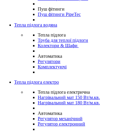
Пуш фітинги
Пуш фітинги PipeTec
Тепла підлога водяна
Тепла підлога
Труба для теплої підлоги
Колектори & Шафи
Автоматика
Регулятори
Комплектуючі
Тепла підлога електро
Тепла підлога електрична
Нагрівальний мат 150 Вт/м.кв.
Нагрівальний мат 180 Вт/м.кв.
Автоматика
Регулятор механічний
Регулятор електронний