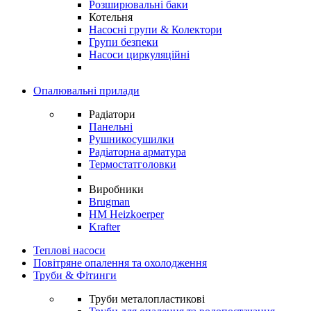
Розширювальні баки
Котельня
Насосні групи & Колектори
Групи безпеки
Насоси циркуляційні
Опалювальні прилади
Радіатори
Панельні
Рушникосушилки
Радіаторна арматура
Термостатголовки
Виробники
Brugman
HM Heizkoerper
Krafter
Теплові насоси
Повітряне опалення та охолодження
Труби & Фітинги
Труби металопластикові