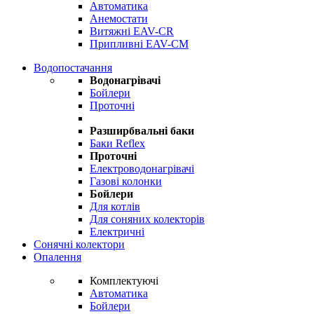
Автоматика
Анемостати
Витяжні EAV-CR
Припливні EAV-CM
Водопостачання
Водонагрівачі
Бойлери
Проточні
Разширбвальні баки
Баки Reflex
Проточні
Електроводонагрівачі
Газові колонки
Бойлери
Для котлів
Для соняних колекторів
Електричні
Сонячні колектори
Опалення
Комплектуючі
Автоматика
Бойлери