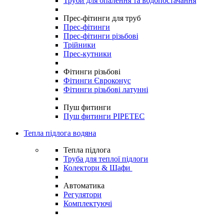
Труби для опалення та водопостачання
Прес-фітинги для труб
Прес-фітинги
Прес-фітинги різьбові
Трійники
Прес-кутники
Фітинги різьбові
Фітинги Євроконус
Фітинги різьбові латунні
Пуш фитинги
Пуш фитинги PIPETEC
Тепла підлога водяна
Тепла підлога
Труба для теплої підлоги
Колектори & Шафи
Автоматика
Регулятори
Комплектуючі