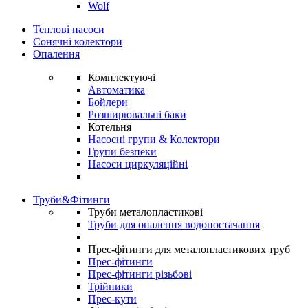
Wolf
Теплові насоси
Сонячні колектори
Опалення
Комплектуючі
Автоматика
Бойлери
Розширювальні баки
Котельня
Насосні групи & Колектори
Групи безпеки
Насоси циркуляційні
Труби&Фітинги
Труби металопластикові
Труби для опалення водопостачання
Прес-фітинги для металопластикових труб
Прес-фітинги
Прес-фітинги різьбові
Трійники
Прес-кути