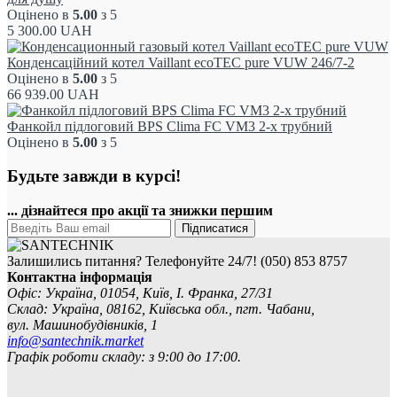
Оцінено в
5.00
з 5
5 300.00
UAH
Конденсаційний котел Vaillant ecoTEC pure VUW 246/7-2
Оцінено в
5.00
з 5
66 939.00
UAH
Фанкойл підлоговий BPS Clima FC VM3 2-х трубний
Оцінено в
5.00
з 5
Будьте завжди в курсі!
... дізнайтеся про акції та знижки першим
Підписатися
Залишились питання? Телефонуйте 24/7!
(050) 853 8757
Контактна інформація
Офіс: Україна, 01054, Київ, І. Франка, 27/31
Склад: Україна, 08162, Київська обл., пгт. Чабани,
вул. Машинобудівників, 1
info@santechnik.market
Графік роботи складу: з 9:00 до 17:00.