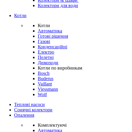
Колектори & Шафи
Колектори для води
Котли
Котли
Автоматика
Готові рішення
Газові
Конденсаційні
Електро
Пелетні
Димоходи
Котли по виробникам
Bosch
Buderus
Vaillant
Viessmann
Wolf
Теплові насоси
Сонячні колектори
Опалення
Комплектуючі
Автоматика