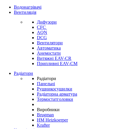
Водонагрівачі
Вентиляція
Дифузори
CFC
AQN
DCG
Вентилятори
Автоматика
Анемостати
Витяжні EAV-CR
Припливні EAV-CM
Радіатори
Радіатори
Панельні
Рушникосушилки
Радіаторна арматура
Термостатголовки
Виробники
Brugman
HM Heizkoerper
Krafter