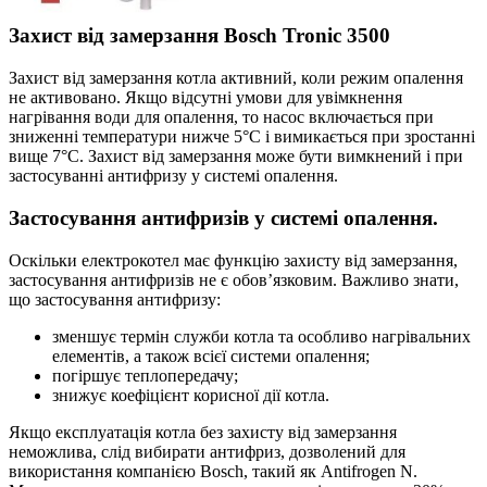
Захист від замерзання Bosch Tronic 3500
Захист від замерзання котла активний, коли режим опалення
не активовано. Якщо відсутні умови для увімкнення
нагрівання води для опалення, то насос включається при
зниженні температури нижче 5°C і вимикається при зростанні
вище 7°C. Захист від замерзання може бути вимкнений і при
застосуванні антифризу у системі опалення.
Застосування антифризів у системі опалення.
Оскільки електрокотел має функцію захисту від замерзання,
застосування антифризів не є обов’язковим. Важливо знати,
що застосування антифризу:
зменшує термін служби котла та особливо нагрівальних
елементів, а також всієї системи опалення;
погіршує теплопередачу;
знижує коефіцієнт корисної дії котла.
Якщо експлуатація котла без захисту від замерзання
неможлива, слід вибирати антифриз, дозволений для
використання компанією Bosch, такий як Antifrogen N.