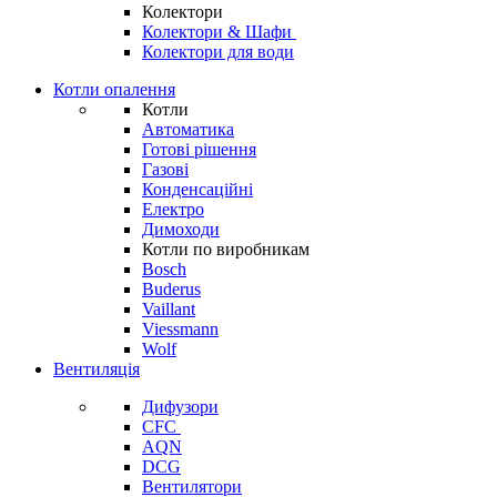
Колектори
Колектори & Шафи
Колектори для води
Котли опалення
Котли
Автоматика
Готові рішення
Газові
Конденсаційні
Електро
Димоходи
Котли по виробникам
Bosch
Buderus
Vaillant
Viessmann
Wolf
Вентиляція
Дифузори
CFC
AQN
DCG
Вентилятори