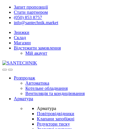
Skip
Skip
Запит пропозиції
to
to
Стати партнером
navigation
content
(050) 853 8757
info@santechnik.market
Знижки
Склад
Магазин
Відстежити замовлення
Мій акаунт
Open
Close
Розпродаж
Автоматика
Котельне обладнання
Вентиляція та кондиціювання
Арматура
Арматура
Повітровідвідники
Клапани запобіжні
Редуктори тиску