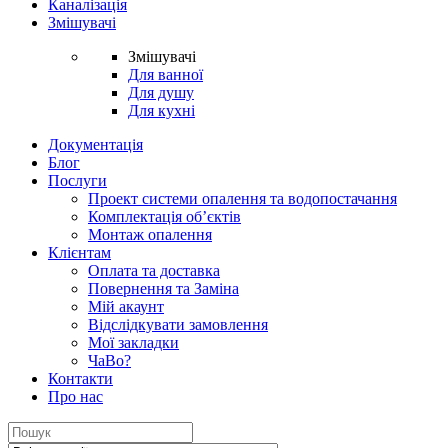
Каналізація
Змішувачі
Змішувачі
Для ванної
Для душу
Для кухні
Документація
Блог
Послуги
Проект системи опалення та водопостачання
Комплектація об’єктів
Монтаж опалення
Клієнтам
Оплата та доставка
Повернення та Заміна
Мій акаунт
Відслідкувати замовлення
Мої закладки
ЧаВо?
Контакти
Про нас
Search
for: