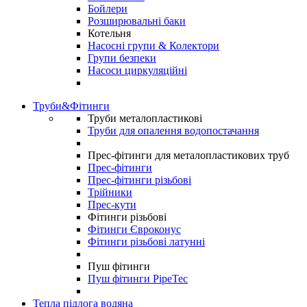
Бойлери
Розширювальні баки
Котельня
Насосні групи & Колектори
Групи безпеки
Насоси циркуляційні
Труби&Фітинги
Труби металопластикові
Труби для опалення водопостачання
Прес-фітинги для металопластикових труб
Прес-фітинги
Прес-фітинги різьбові
Трійники
Прес-кути
Фітинги різьбові
Фітинги Євроконус
Фітинги різьбові латунні
Пуш фітинги
Пуш фітинги PipeTec
Тепла підлога водяна