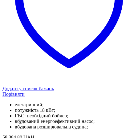
Додати у список бажань
Порівняти
електричний;
потужність 18 кВт;
ГВС: необхідний бойлер;
вбудований енергоефективний насос;
вбудована розширювальна судина;
58 384.80
UAH