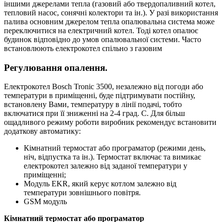
іншими джерелами тепла (газовий або твердопаливний котел,
тепловий насос, сонячні колектори та ін.). У разі використання
палива основним джерелом тепла опалювальна система може
переключитися на електричний котел. Тоді котел опалює
будинок відповідно до умов опалювальної системи. Часто
встановлюють електрокотел спільно з газовим
Регулювання опалення.
Електрокотел Bosch Tronic 3500, незалежно від погоди або
температури в приміщенні, буде підтримувати постійну,
встановлену Вами, температуру в лінії подачі, тобто
включатися при її зниженні на 2-4 град. С. Для більш
ощадливого режиму роботи виробник рекомендує встановити
додаткову автоматику:
Кімнатний термостат або програматор (режими день,
ніч, відпустка та ін.). Термостат включає та вимикає
електрокотел залежно від заданої температури у
приміщенні;
Модуль EKR, який керує котлом залежно від
температури зовнішнього повітря.
GSM модуль
Кімнатний термостат або програматор