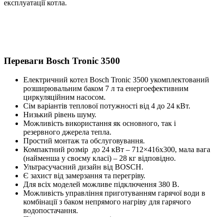
експлуатації котла.
Переваги Bosch Tronic 3500
Електричний котел Bosch Tronic 3500 укомплектований
розширювальним баком 7 л та енергоефективним
циркуляційним насосом.
Сім варіантів теплової потужності від 4 до 24 кВт.
Низький рівень шуму.
Можливість використання як основного, так і
резервного джерела тепла.
Простий монтаж та обслуговування.
Компактний розмір до 24 кВт – 712×416х300, мала вага
(найменша у своєму класі) – 28 кг відповідно.
Ультрасучасний дизайн від BOSCH.
Є захист від замерзання та перегріву.
Для всіх моделей можливе підключення 380 В.
Можливість управління приготуванням гарячої води в
комбінації з баком непрямого нагріву для гарячого
водопостачання.