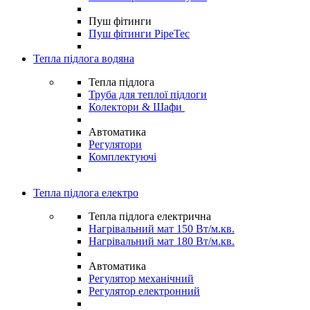
Пуш фітинги
Пуш фітинги PipeTec
Тепла підлога водяна
Тепла підлога
Труба для теплої підлоги
Колектори & Шафи
Автоматика
Регулятори
Комплектуючі
Тепла підлога електро
Тепла підлога електрична
Нагрівальний мат 150 Вт/м.кв.
Нагрівальний мат 180 Вт/м.кв.
Автоматика
Регулятор механічний
Регулятор електронний