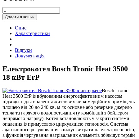
Котел
електричний
Додати в кошик
Bosch
Tronic
Опис
Heat
Характеристики
3500
18
кВт
Відгуки
ErP
Документація
quantity
Електрокотел Bosch Tronic Heat 3500
18 кВт ErP
Bosch Tronic
Heat 3500 ErP із вбудованим енергоефективним насосом
підходить для опалення житлових чи комерційних приміщень
площею від 20 до 240 кв. м як основне або резервне джерело
тепла та гарячого водопостачання (у комбінації з бойлером
непрямого нагріву). Котел встановлюють у закриті системи
опалення із примусовою циркуляцією теплоносія. Система
адаптивного регулювання знижує витрати на електроенергію,
а функція чергування нагрівальних елементів збільшує термін