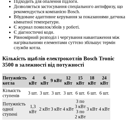
Підходить для опалення підлоги.
Дозволяється застосування спеціального антифризу, що
рекомендується компанією Bosch.
Вбудоване адаптивне керування за показаннями датчика
кімнатної температури.
Є журнал помилок/збоїв у роботі.
Є діагностичні коди.
Рівномірний розподіл і чергування навантаження між
нагрівальними елементами суттєво збільшує термін
служби котла.
Кількість щаблів електрокотлів Bosch Tronic
3500 в залежності від потужності
Потужність
4
6
12
15
18
24
9 кВт
котла
кВт
кВт
кВт
кВт
кВт
кВт
Кількість
3 шт.
3 шт.
3 шт.
3 шт.
6 шт.
6 шт.
6 шт.
ступенів
3 по
Потужність
1,3
3 кВт
одної
2 кВт
3 кВт
4 кВт
3 кВт
4 кВт
кВт
3 по
ступені
2 кВт