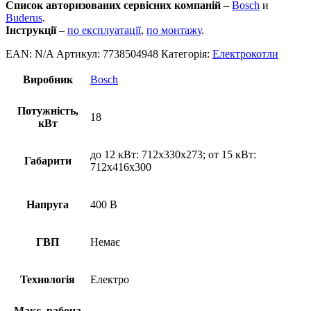
Список авторизованих сервісних компаній
–
Bosch
и
Buderus
.
Інструкції
–
по експлуатації
,
по монтажу
.
EAN:
N/A
Артикул:
7738504948
Категорія:
Електрокотли
Виробник
Bosch
Потужність,
18
кВт
до 12 кВт: 712х330х273; от 15 кВт:
Габарити
712х416х300
Напруга
400 В
ГВП
Немає
Технологія
Електро
Макс. рабоча