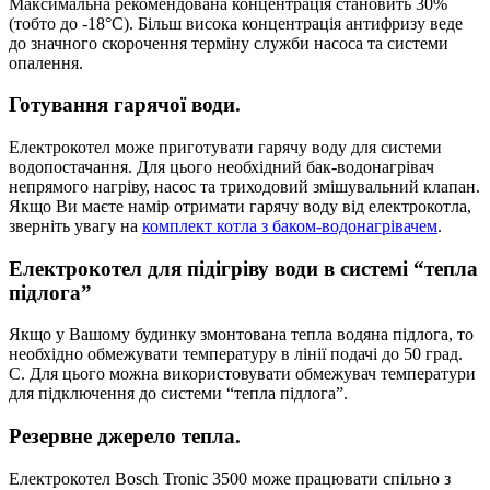
Максимальна рекомендована концентрація становить 30%
(тобто до -18°C). Більш висока концентрація антифризу веде
до значного скорочення терміну служби насоса та системи
опалення.
Готування гарячої води.
Електрокотел може приготувати гарячу воду для системи
водопостачання. Для цього необхідний бак-водонагрівач
непрямого нагріву, насос та триходовий змішувальний клапан.
Якщо Ви маєте намір отримати гарячу воду від електрокотла,
зверніть увагу на
комплект котла з баком-водонагрівачем
.
Електрокотел для підігріву води в системі “тепла
підлога”
Якщо у Вашому будинку змонтована тепла водяна підлога, то
необхідно обмежувати температуру в лінії подачі до 50 град.
С. Для цього можна використовувати обмежувач температури
для підключення до системи “тепла підлога”.
Резервне джерело тепла.
Електрокотел Bosch Tronic 3500 може працювати спільно з