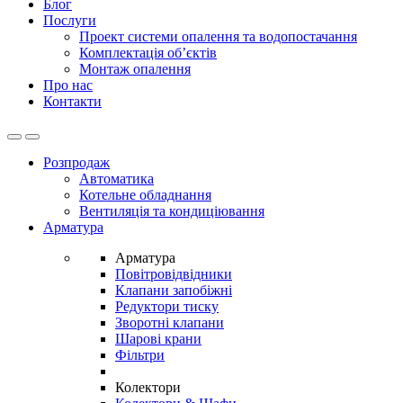
Блог
Послуги
Проект системи опалення та водопостачання
Комплектація об’єктів
Монтаж опалення
Про нас
Контакти
Open
Close
Розпродаж
Автоматика
Котельне обладнання
Вентиляція та кондиціювання
Арматура
Арматура
Повітровідвідники
Клапани запобіжні
Редуктори тиску
Зворотні клапани
Шарові крани
Фільтри
Колектори