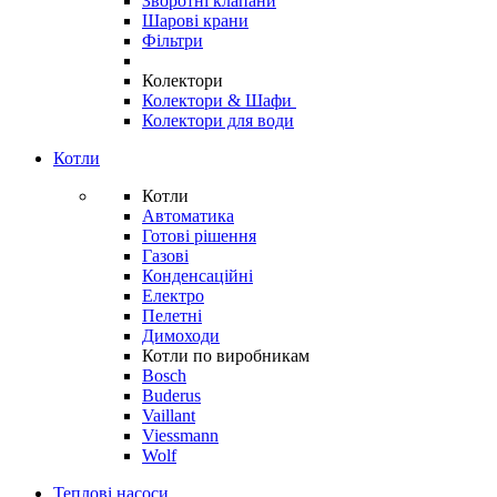
Зворотні клапани
Шарові крани
Фільтри
Колектори
Колектори & Шафи
Колектори для води
Котли
Котли
Автоматика
Готові рішення
Газові
Конденсаційні
Електро
Пелетні
Димоходи
Котли по виробникам
Bosch
Buderus
Vaillant
Viessmann
Wolf
Теплові насоси