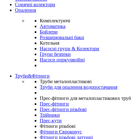
Сонячні колектори
Опалення
Комплектуючі
Автоматика
Бойлери
Розширювальні баки
Котельня
Насосні групи & Колектори
Групи безпеки
Насоси циркуляційні
Труби&Фітинги
Труби металопластикові
Труби для опалення водопостачання
Прес-фітинги для металопластикових труб
Прес-фітинги
Прес-фітинги різьбові
Трійники
Прес-кути
Фітинги різьбові
Фітинги Євроконус
Фітинги різьбові латунні