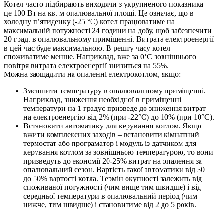
Котел часто підбирають виходячи з укрупненого показника –
це 100 Вт на кв. м опалювальної площі. Це означає, що в
холодну п’ятиденку (-25 °C) котел працюватиме на
максимальній потужності 24 години на добу, щоб забезпечити
20 град. в опалювальному приміщенні. Витрата електроенергії
в цей час буде максимальною. В решту часу котел
споживатиме менше. Наприклад, вже за 0°C зовнішнього
повітря витрата електроенергії знизиться на 55%.
Можна заощадити на опаленні електрокотлом, якщо:
Зменшити температуру в опалювальному приміщенні.
Наприклад, зниження необхідної в приміщенні
температури на 1 градус призведе до зниження витрат
на електроенергію від 2% (при -22°C) до 10% (при 10°C).
Встановити автоматику для керування котлом. Якщо
вжити комплексних заходів – встановити кімнатний
термостат або програматор і модуль із датчиком для
керування котлом за зовнішньою температурою, то вони
призведуть до економії 20-25% витрат на опалення за
опалювальний сезон. Вартість такої автоматики від 30
до 50% вартості котла. Термін окупності залежить від
споживаної потужності (чим вище тим швидше) і від
середньої температури в опалювальний період (чим
нижче, тим швидше) і становитиме від 2 до 5 років.