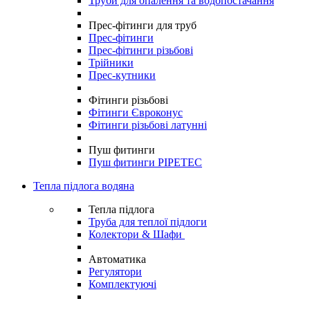
Труби для опалення та водопостачання
Прес-фітинги для труб
Прес-фітинги
Прес-фітинги різьбові
Трійники
Прес-кутники
Фітинги різьбові
Фітинги Євроконус
Фітинги різьбові латунні
Пуш фитинги
Пуш фитинги PIPETEC
Тепла підлога водяна
Тепла підлога
Труба для теплої підлоги
Колектори & Шафи
Автоматика
Регулятори
Комплектуючі