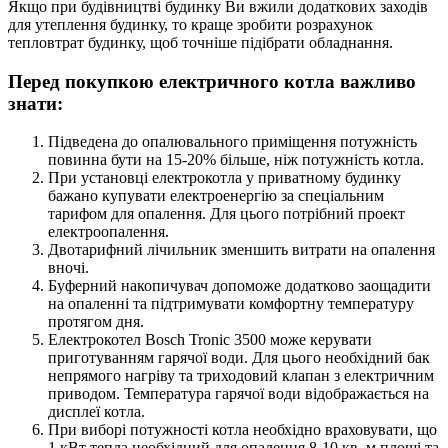
Якщо при будівництві будинку Ви вжили додаткових заходів
для утеплення будинку, то краще зробити розрахунок
тепловтрат будинку, щоб точніше підібрати обладнання.
Перед покупкою електричного котла важливо
знати:
Підведена до опалювального приміщення потужність
повинна бути на 15-20% більше, ніж потужність котла.
При установці електрокотла у приватному будинку
бажано купувати електроенергію за спеціальним
тарифом для опалення. Для цього потрібний проект
електроопалення.
Двотарифний лічильник зменшить витрати на опалення
вночі.
Буферний накопичувач допоможе додатково заощадити
на опаленні та підтримувати комфортну температуру
протягом дня.
Електрокотел Bosch Tronic 3500 може керувати
приготуванням гарячої води. Для цього необхідний бак
непрямого нагріву та триходовий клапан з електричним
приводом. Температура гарячої води відображається на
дисплеї котла.
При виборі потужності котла необхідно враховувати, що
1 кВт тепла необхідний для опалення 8-10 кв. м площі та