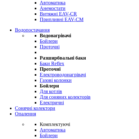
Автоматика
Анемостати
Витяжні EAV-CR
Припливні EAV-CM
Водопостачання
Водонагрівачі
Бойлери
Проточні
Разширбвальні баки
Баки Reflex
Проточні
Електроводонагрівачі
Газові колонки
Бойлери
Для котлів
Для соняних колекторів
Електричні
Сонячні колектори
Опалення
Комплектуючі
Автоматика
Бойлери