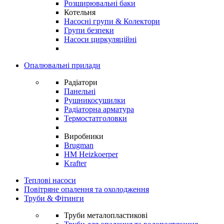
Розширювальні баки
Котельня
Насосні групи & Колектори
Групи безпеки
Насоси циркуляційні
Опалювальні прилади
Радіатори
Панельні
Рушникосушилки
Радіаторна арматура
Термостатголовки
Виробники
Brugman
HM Heizkoerper
Krafter
Теплові насоси
Повітряне опалення та охолодження
Труби & Фітинги
Труби металопластикові