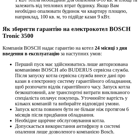
залежить від теплових втрат будинку. Якщо Вам
необхідно опалювати будинок чи квартиру площею,
наприклад, 100 кв. м, то підійде казан 9 кВт.
Як зберегти гарантію на електрокотел BOSCH
Tronic 3500
Компанія BOSCH надає гарантію на котел
24 місяці з дня
введення в експлуатацію
за наступних умов:
Перший пуск має здійснюватись лише авторизована
компаніями BOSCH або BUDERUS сервісна служба.
Після запуску котла сервісна служба внесе дані про
казан в електронну систему гарантійного обладнання,
щоб розпочати відлік гарантійного часу. Запуск котла
безкоштовний, але транспортні витрати викликаного
спеціаліста оплачує покупець. Уточнюйте вартість у
кількох компаній та вибирайте відповідні умови.
Запуск котла повинен бути не більше ніж протягом 6
місяців після придбання обладнання.
Необхідне щорічне обслуговування котла.
Допускається використання антифризу в системі
опалення лише дозволеного компанією Bosch.