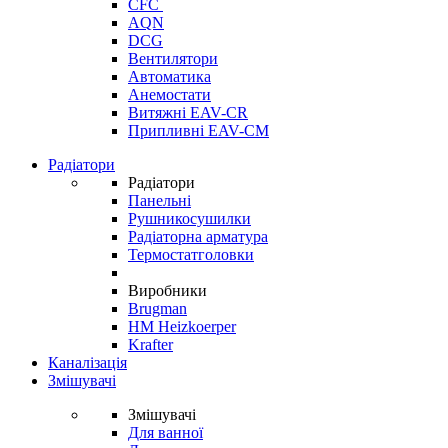
CFC
AQN
DCG
Вентилятори
Автоматика
Анемостати
Витяжні EAV-CR
Припливні EAV-CM
Радіатори
Радіатори
Панельні
Рушникосушилки
Радіаторна арматура
Термостатголовки
Виробники
Brugman
HM Heizkoerper
Krafter
Каналізація
Змішувачі
Змішувачі
Для ванної