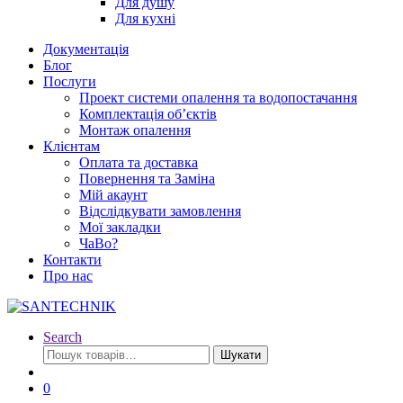
Для душу
Для кухні
Документація
Блог
Послуги
Проект системи опалення та водопостачання
Комплектація об’єктів
Монтаж опалення
Клієнтам
Оплата та доставка
Повернення та Заміна
Мій акаунт
Відслідкувати замовлення
Мої закладки
ЧаВо?
Контакти
Про нас
Search
Шукати:
Шукати
0