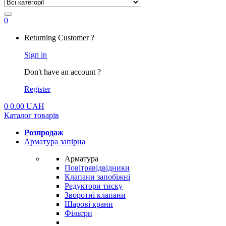
0
My
Returning Customer ?
Account
Sign in
Don't have an account ?
Register
0
0.00
UAH
Каталог товарів
Розпродаж
Арматура запірна
Арматура
Повітрявідвідники
Клапани запобіжні
Редуктори тиску
Зворотні клапани
Шарові крани
Фільтри