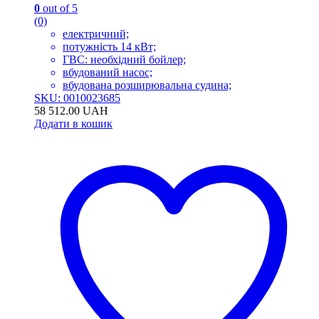
0
out of 5
(0)
електричний;
потужність 14 кВт;
ГВС: необхідний бойлер;
вбудований насос;
вбудована розширювальна судина;
SKU: 0010023685
58 512.00
UAH
Додати в кошик