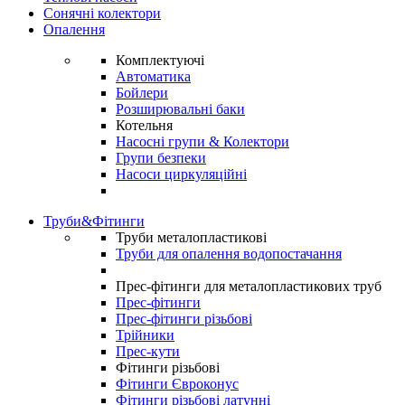
Сонячні колектори
Опалення
Комплектуючі
Автоматика
Бойлери
Розширювальні баки
Котельня
Насосні групи & Колектори
Групи безпеки
Насоси циркуляційні
Труби&Фітинги
Труби металопластикові
Труби для опалення водопостачання
Прес-фітинги для металопластикових труб
Прес-фітинги
Прес-фітинги різьбові
Трійники
Прес-кути
Фітинги різьбові
Фітинги Євроконус
Фітинги різьбові латунні