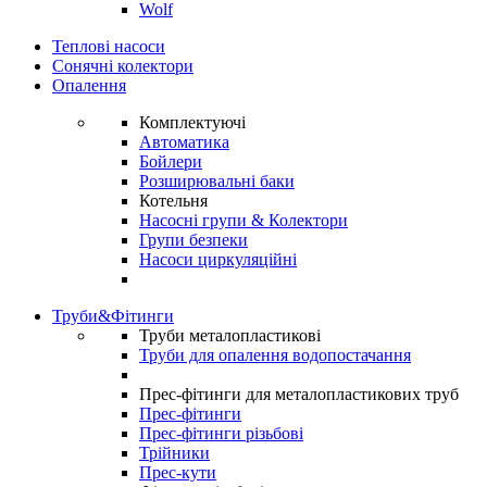
Wolf
Теплові насоси
Сонячні колектори
Опалення
Комплектуючі
Автоматика
Бойлери
Розширювальні баки
Котельня
Насосні групи & Колектори
Групи безпеки
Насоси циркуляційні
Труби&Фітинги
Труби металопластикові
Труби для опалення водопостачання
Прес-фітинги для металопластикових труб
Прес-фітинги
Прес-фітинги різьбові
Трійники
Прес-кути