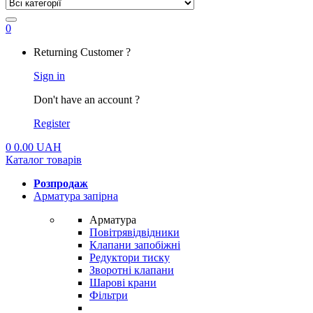
0
My
Returning Customer ?
Account
Sign in
Don't have an account ?
Register
0
0.00
UAH
Каталог товарів
Розпродаж
Арматура запірна
Арматура
Повітрявідвідники
Клапани запобіжні
Редуктори тиску
Зворотні клапани
Шарові крани
Фільтри