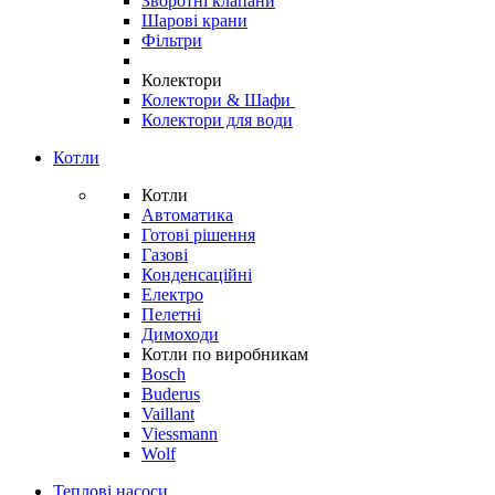
Зворотні клапани
Шарові крани
Фільтри
Колектори
Колектори & Шафи
Колектори для води
Котли
Котли
Автоматика
Готові рішення
Газові
Конденсаційні
Електро
Пелетні
Димоходи
Котли по виробникам
Bosch
Buderus
Vaillant
Viessmann
Wolf
Теплові насоси