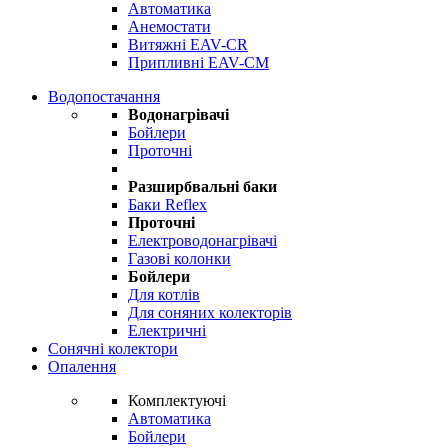
Автоматика
Анемостати
Витяжні EAV-CR
Припливні EAV-CM
Водопостачання
Водонагрівачі
Бойлери
Проточні
Разширбвальні баки
Баки Reflex
Проточні
Електроводонагрівачі
Газові колонки
Бойлери
Для котлів
Для соняних колекторів
Електричні
Сонячні колектори
Опалення
Комплектуючі
Автоматика
Бойлери