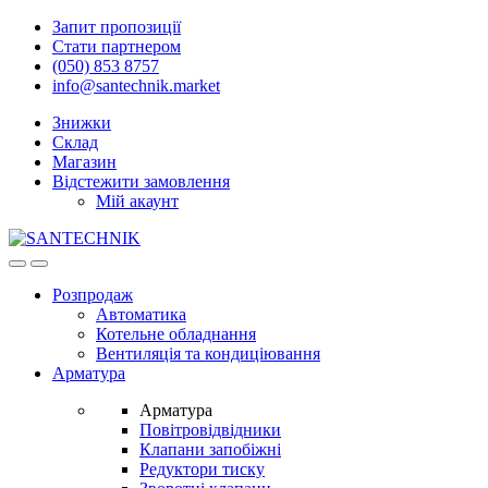
Skip
Skip
Запит пропозиції
to
to
Стати партнером
navigation
content
(050) 853 8757
info@santechnik.market
Знижки
Склад
Магазин
Відстежити замовлення
Мій акаунт
Open
Close
Розпродаж
Автоматика
Котельне обладнання
Вентиляція та кондиціювання
Арматура
Арматура
Повітровідвідники
Клапани запобіжні
Редуктори тиску