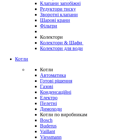
Клапани запобіжні
Редуктори тиску
Зворотні клапани
Шарові крани
Фільтри
Колектори
Колектори & Шафи
Колектори для води
Котли
Котли
Автоматика
Готові рішення
Газові
Конденсаційні
Електро
Пелетні
Димоходи
Котли по виробникам
Bosch
Buderus
Vaillant
Viessmann