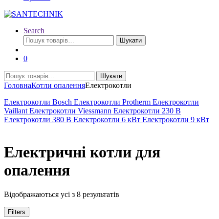
Search
Шукати:
Шукати
0
Шукати:
Шукати
Головна
Котли опалення
Електрокотли
Електрокотли Bosch
Електрокотли Protherm
Електрокотли
Vaillant
Електрокотли Viessmann
Електрокотли 230 В
Електрокотли 380 В
Електрокотли 6 кВт
Електрокотли 9 кВт
Електричні котли для
опалення
Відсортовано
Відображаються усі з 8 результатів
за
популярністю
Filters