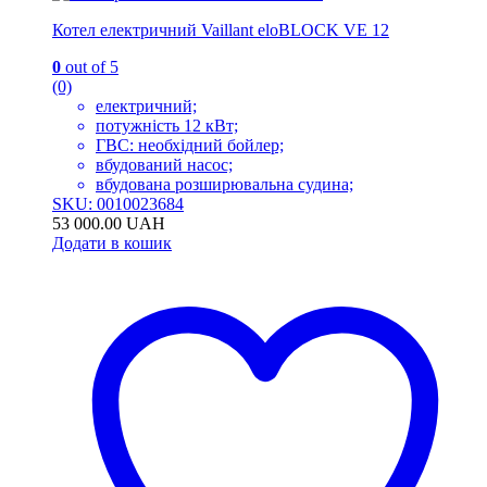
Котел електричний Vaillant eloBLOCK VE 12
0
out of 5
(0)
електричний;
потужність 12 кВт;
ГВС: необхідний бойлер;
вбудований насос;
вбудована розширювальна судина;
SKU: 0010023684
53 000.00
UAH
Додати в кошик