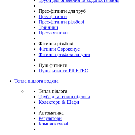
Труби для опалення та водопостачання
Прес-фітинги для труб
Прес-фітинги
Прес-фітинги різьбові
Трійники
Прес-кутники
Фітинги різьбові
Фітинги Євроконус
Фітинги різьбові латунні
Пуш фитинги
Пуш фитинги PIPETEC
Тепла підлога водяна
Тепла підлога
Труба для теплої підлоги
Колектори & Шафи
Автоматика
Регулятори
Комплектуючі