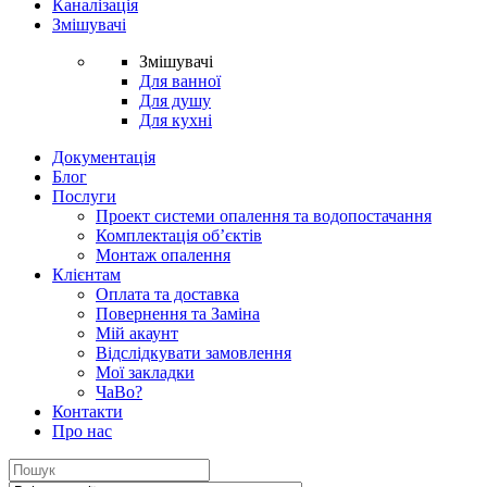
Каналізація
Змішувачі
Змішувачі
Для ванної
Для душу
Для кухні
Документація
Блог
Послуги
Проект системи опалення та водопостачання
Комплектація об’єктів
Монтаж опалення
Клієнтам
Оплата та доставка
Повернення та Заміна
Мій акаунт
Відслідкувати замовлення
Мої закладки
ЧаВо?
Контакти
Про нас
Search
for: