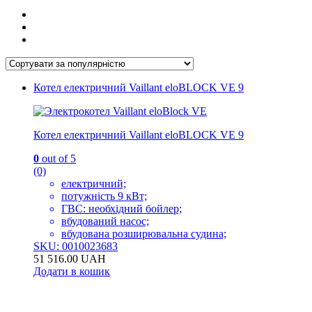
Котел електричний Vaillant eloBLOCK VE 9
Котел електричний Vaillant eloBLOCK VE 9
0
out of 5
(0)
електричний;
потужність 9 кВт;
ГВС: необхідний бойлер;
вбудований насос;
вбудована розширювальна судина;
SKU: 0010023683
51 516.00
UAH
Додати в кошик