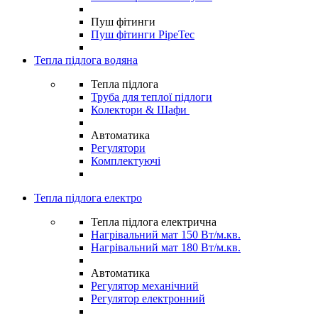
Пуш фітинги
Пуш фітинги PipeTec
Тепла підлога водяна
Тепла підлога
Труба для теплої підлоги
Колектори & Шафи
Автоматика
Регулятори
Комплектуючі
Тепла підлога електро
Тепла підлога електрична
Нагрівальний мат 150 Вт/м.кв.
Нагрівальний мат 180 Вт/м.кв.
Автоматика
Регулятор механічний
Регулятор електронний