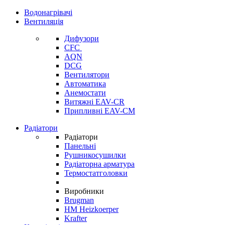
Водонагрівачі
Вентиляція
Дифузори
CFC
AQN
DCG
Вентилятори
Автоматика
Анемостати
Витяжні EAV-CR
Припливні EAV-CM
Радіатори
Радіатори
Панельні
Рушникосушилки
Радіаторна арматура
Термостатголовки
Виробники
Brugman
HM Heizkoerper
Krafter