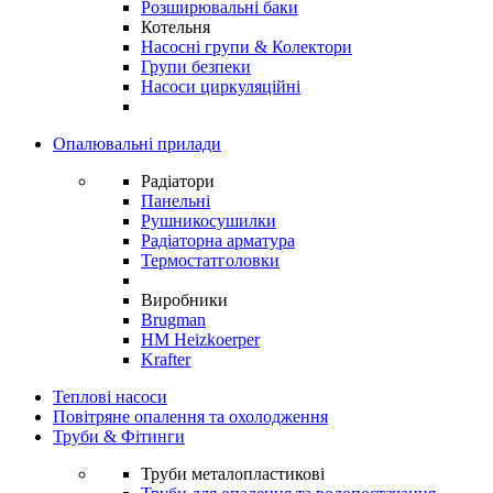
Розширювальні баки
Котельня
Насосні групи & Колектори
Групи безпеки
Насоси циркуляційні
Опалювальні прилади
Радіатори
Панельні
Рушникосушилки
Радіаторна арматура
Термостатголовки
Виробники
Brugman
HM Heizkoerper
Krafter
Теплові насоси
Повітряне опалення та охолодження
Труби & Фітинги
Труби металопластикові