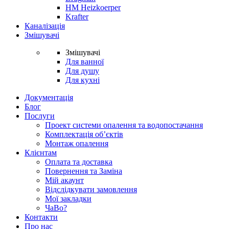
HM Heizkoerper
Krafter
Каналізація
Змішувачі
Змішувачі
Для ванної
Для душу
Для кухні
Документація
Блог
Послуги
Проект системи опалення та водопостачання
Комплектація об’єктів
Монтаж опалення
Клієнтам
Оплата та доставка
Повернення та Заміна
Мій акаунт
Відслідкувати замовлення
Мої закладки
ЧаВо?
Контакти
Про нас