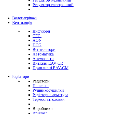
Регулятор механічний
Регулятор електронний
Водонагрівачі
Вентиляція
Дифузори
CFC
AQN
DCG
Вентилятори
Автоматика
Анемостати
Витяжні EAV-CR
Припливні EAV-CM
Радіатори
Радіатори
Панельні
Рушникосушилки
Радіаторна арматура
Термостатголовки
Виробники
Brugman