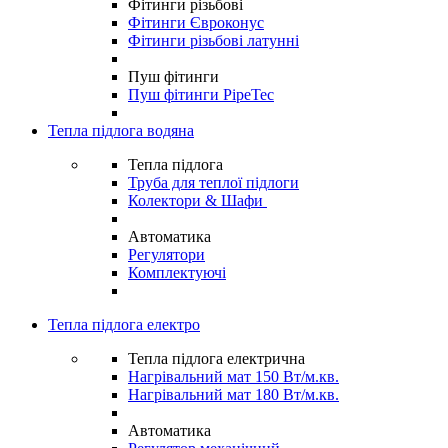
Фітинги різьбові
Фітинги Євроконус
Фітинги різьбові латунні
Пуш фітинги
Пуш фітинги PipeTec
Тепла підлога водяна
Тепла підлога
Труба для теплої підлоги
Колектори & Шафи
Автоматика
Регулятори
Комплектуючі
Тепла підлога електро
Тепла підлога електрична
Нагрівальний мат 150 Вт/м.кв.
Нагрівальний мат 180 Вт/м.кв.
Автоматика