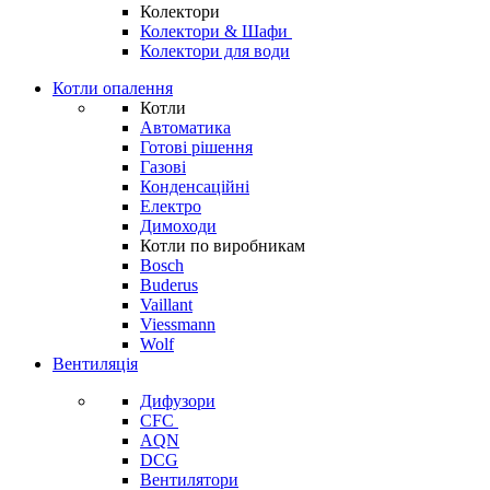
Колектори
Колектори & Шафи
Колектори для води
Котли опалення
Котли
Автоматика
Готові рішення
Газові
Конденсаційні
Електро
Димоходи
Котли по виробникам
Bosch
Buderus
Vaillant
Viessmann
Wolf
Вентиляція
Дифузори
CFC
AQN
DCG
Вентилятори