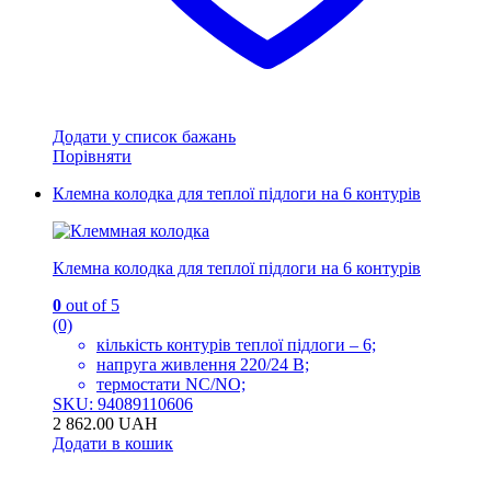
Додати у список бажань
Порівняти
Клемна колодка для теплої підлоги на 6 контурів
Клемна колодка для теплої підлоги на 6 контурів
0
out of 5
(0)
кількість контурів теплої підлоги – 6;
напруга живлення 220/24 В;
термостати NC/NO;
SKU: 94089110606
2 862.00
UAH
Додати в кошик