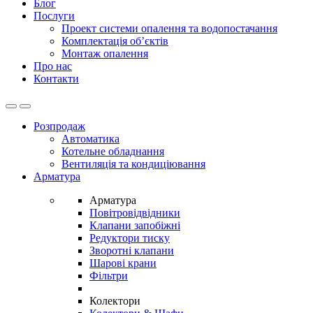
Блог
Послуги
Проект системи опалення та водопостачання
Комплектація об’єктів
Монтаж опалення
Про нас
Контакти
Open
Close
Розпродаж
Автоматика
Котельне обладнання
Вентиляція та кондиціювання
Арматура
Арматура
Повітровідвідники
Клапани запобіжні
Редуктори тиску
Зворотні клапани
Шарові крани
Фільтри
Колектори