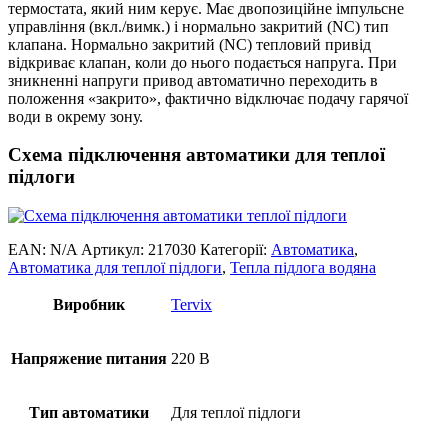
термостата, який ним керує. Має двопозиційне імпульсне
управління (вкл./вимк.) і нормально закритий (NC) тип
клапана. Нормально закритий (NC) тепловий привід
відкриває клапан, коли до нього подається напруга. При
зникненні напруги привод автоматично переходить в
положення «закрито», фактично відключає подачу гарячої
води в окрему зону.
Схема підключення автоматики для теплої
підлоги
EAN:
N/A
Артикул:
217030
Категорії:
Автоматика
,
Автоматика для теплої підлоги
,
Тепла підлога водяна
Виробник
Tervix
Напряжение питания
220 В
Тип автоматики
Для теплої підлоги