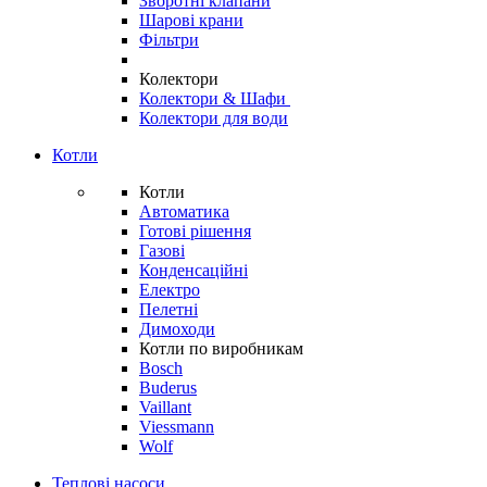
Зворотні клапани
Шарові крани
Фільтри
Колектори
Колектори & Шафи
Колектори для води
Котли
Котли
Автоматика
Готові рішення
Газові
Конденсаційні
Електро
Пелетні
Димоходи
Котли по виробникам
Bosch
Buderus
Vaillant
Viessmann
Wolf
Теплові насоси