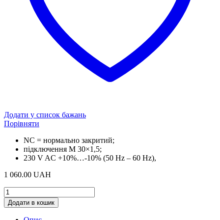
Додати у список бажань
Порівняти
NC = нормально закритий;
підключення M 30×1,5;
230 V AC +10%…-10% (50 Hz – 60 Hz),
1 060.00
UAH
Сервопривід
230
Додати в кошик
V
NC
Опис