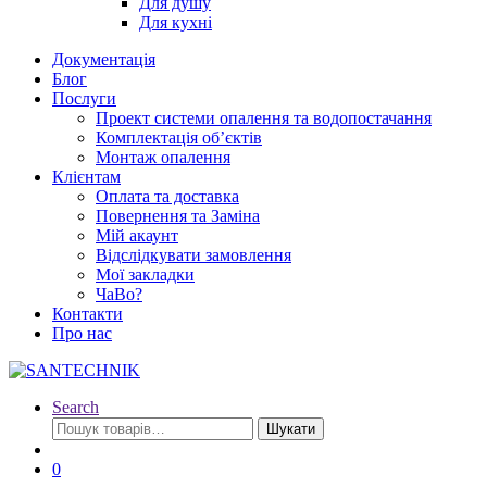
Для душу
Для кухні
Документація
Блог
Послуги
Проект системи опалення та водопостачання
Комплектація об’єктів
Монтаж опалення
Клієнтам
Оплата та доставка
Повернення та Заміна
Мій акаунт
Відслідкувати замовлення
Мої закладки
ЧаВо?
Контакти
Про нас
Search
Шукати:
Шукати
0