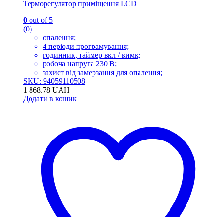
Терморегулятор приміщення LCD
0
out of 5
(0)
опалення;
4 періоди програмування;
годинник, таймер вкл / вимк;
робоча напруга 230 В;
захист від замерзання для опалення;
SKU: 94059110508
1 868.78
UAH
Додати в кошик