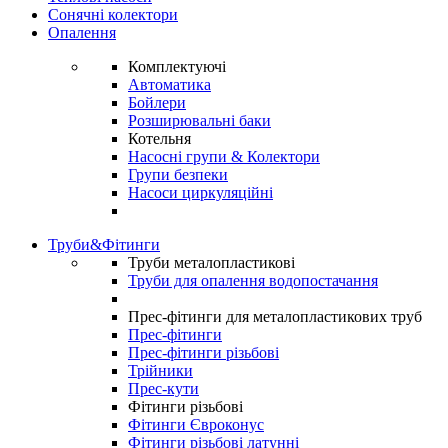
Сонячні колектори
Опалення
Комплектуючі
Автоматика
Бойлери
Розширювальні баки
Котельня
Насосні групи & Колектори
Групи безпеки
Насоси циркуляційні
Труби&Фітинги
Труби металопластикові
Труби для опалення водопостачання
Прес-фітинги для металопластикових труб
Прес-фітинги
Прес-фітинги різьбові
Трійники
Прес-кути
Фітинги різьбові
Фітинги Євроконус
Фітинги різьбові латунні