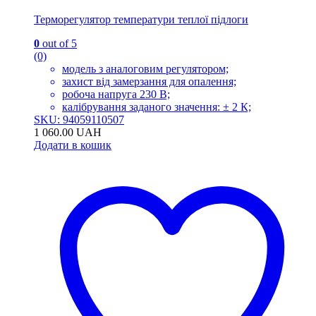
Терморегулятор температури теплої підлоги
0
out of 5
(0)
модель з аналоговим регулятором;
захист від замерзання для опалення;
робоча напруга 230 В;
калібрування заданого значення: ± 2 К;
SKU: 94059110507
1 060.00
UAH
Додати в кошик