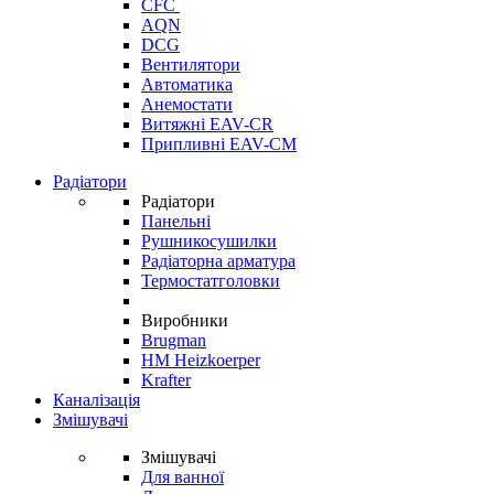
CFC
AQN
DCG
Вентилятори
Автоматика
Анемостати
Витяжні EAV-CR
Припливні EAV-CM
Радіатори
Радіатори
Панельні
Рушникосушилки
Радіаторна арматура
Термостатголовки
Виробники
Brugman
HM Heizkoerper
Krafter
Каналізація
Змішувачі
Змішувачі
Для ванної