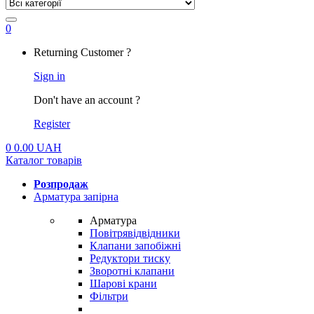
0
My
Returning Customer ?
Account
Sign in
Don't have an account ?
Register
0
0.00
UAH
Каталог товарів
Розпродаж
Арматура запірна
Арматура
Повітрявідвідники
Клапани запобіжні
Редуктори тиску
Зворотні клапани
Шарові крани
Фільтри