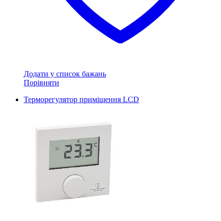
Додати у список бажань
Порівняти
Терморегулятор приміщення LCD