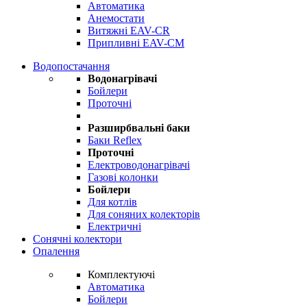
Автоматика
Анемостати
Витяжні EAV-CR
Припливні EAV-CM
Водопостачання
Водонагрівачі
Бойлери
Проточні
Разширбвальні баки
Баки Reflex
Проточні
Електроводонагрівачі
Газові колонки
Бойлери
Для котлів
Для соняних колекторів
Електричні
Сонячні колектори
Опалення
Комплектуючі
Автоматика
Бойлери