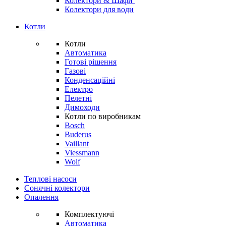
Колектори & Шафи
Колектори для води
Котли
Котли
Автоматика
Готові рішення
Газові
Конденсаційні
Електро
Пелетні
Димоходи
Котли по виробникам
Bosch
Buderus
Vaillant
Viessmann
Wolf
Теплові насоси
Сонячні колектори
Опалення
Комплектуючі
Автоматика