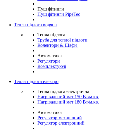
Пуш фітинги
Пуш фітинги PipeTec
Тепла підлога водяна
Тепла підлога
Труба для теплої підлоги
Колектори & Шафи
Автоматика
Регулятори
Комплектуючі
Тепла підлога електро
Тепла підлога електрична
Нагрівальний мат 150 Вт/м.кв.
Нагрівальний мат 180 Вт/м.кв.
Автоматика
Регулятор механічний
Регулятор електронний