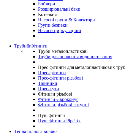
Бойлери
Розширювальні баки
Котельня
Насосні групи & Колектори
Групи безпеки
Насоси циркуляційні
Труби&Фітинги
Труби металопластикові
Труби для опалення водопостачання
Прес-фітинги для металопластикових труб
Прес-фітинги
Прес-фітинги різьбові
Трійники
Прес-кути
Фітинги різьбові
Фітинги Євроконус
Фітинги різьбові латунні
Пуш фітинги
Пуш фітинги PipeTec
Тепла підлога водяна