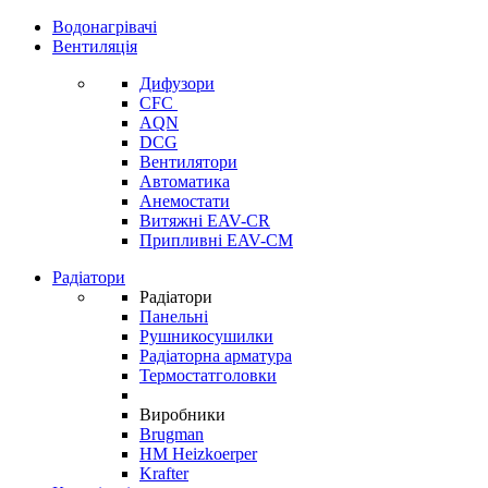
Водонагрівачі
Вентиляція
Дифузори
CFC
AQN
DCG
Вентилятори
Автоматика
Анемостати
Витяжні EAV-CR
Припливні EAV-CM
Радіатори
Радіатори
Панельні
Рушникосушилки
Радіаторна арматура
Термостатголовки
Виробники
Brugman
HM Heizkoerper
Krafter