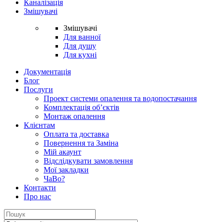
Каналізація
Змішувачі
Змішувачі
Для ванної
Для душу
Для кухні
Документація
Блог
Послуги
Проект системи опалення та водопостачання
Комплектація об’єктів
Монтаж опалення
Клієнтам
Оплата та доставка
Повернення та Заміна
Мій акаунт
Відслідкувати замовлення
Мої закладки
ЧаВо?
Контакти
Про нас
Search
for: