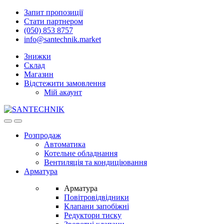
Skip
Skip
Запит пропозиції
to
to
Стати партнером
navigation
content
(050) 853 8757
info@santechnik.market
Знижки
Склад
Магазин
Відстежити замовлення
Мій акаунт
Open
Close
Розпродаж
Автоматика
Котельне обладнання
Вентиляція та кондиціювання
Арматура
Арматура
Повітровідвідники
Клапани запобіжні
Редуктори тиску