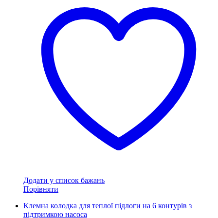
Додати у список бажань
Порівняти
Клемна колодка для теплої підлоги на 6 контурів з
підтримкою насоса