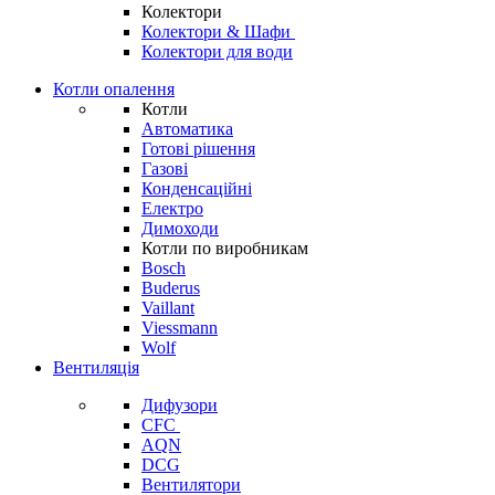
Колектори
Колектори & Шафи
Колектори для води
Котли опалення
Котли
Автоматика
Готові рішення
Газові
Конденсаційні
Електро
Димоходи
Котли по виробникам
Bosch
Buderus
Vaillant
Viessmann
Wolf
Вентиляція
Дифузори
CFC
AQN
DCG
Вентилятори