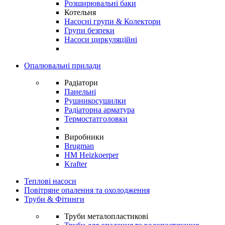
Розширювальні баки
Котельня
Насосні групи & Колектори
Групи безпеки
Насоси циркуляційні
Опалювальні прилади
Радіатори
Панельні
Рушникосушилки
Радіаторна арматура
Термостатголовки
Виробники
Brugman
HM Heizkoerper
Krafter
Теплові насоси
Повітряне опалення та охолодження
Труби & Фітинги
Труби металопластикові