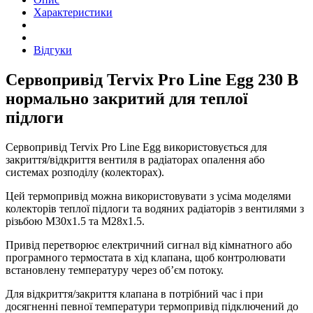
Tervix
Характеристики
ProLine
Egg
2
Відгуки
чорний
quantity
Cервопривід Tervix Pro Line Egg 230 В
нормально закритий для теплої
підлоги
Cервопривід Tervix Pro Line Egg використовується для
закриття/відкриття вентиля в радіаторах опалення або
системах розподілу (колекторах).
Цей термопривід можна використовувати з усіма моделями
колекторів теплої підлоги та водяних радіаторів з вентилями з
різьбою M30x1.5 та M28x1.5.
Привід перетворює електричний сигнал від кімнатного або
програмного термостата в хід клапана, щоб контролювати
встановлену температуру через об’єм потоку.
Для відкриття/закриття клапана в потрібний час і при
досягненні певної температури термопривід підключений до