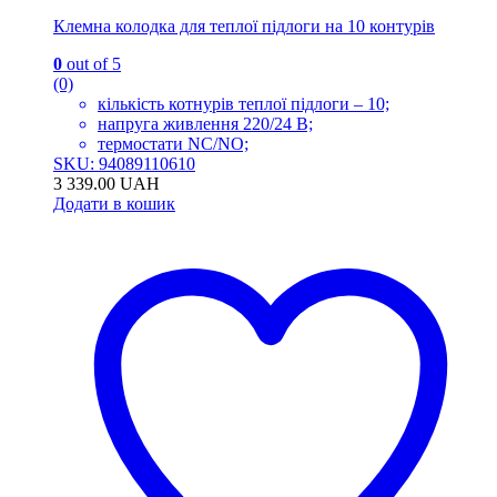
Клемна колодка для теплої підлоги на 10 контурів
0
out of 5
(0)
кількість котнурів теплої підлоги – 10;
напруга живлення 220/24 В;
термостати NC/NO;
SKU: 94089110610
3 339.00
UAH
Додати в кошик