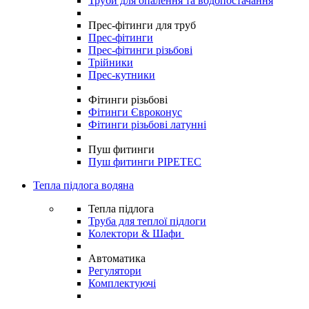
Труби для опалення та водопостачання
Прес-фітинги для труб
Прес-фітинги
Прес-фітинги різьбові
Трійники
Прес-кутники
Фітинги різьбові
Фітинги Євроконус
Фітинги різьбові латунні
Пуш фитинги
Пуш фитинги PIPETEC
Тепла підлога водяна
Тепла підлога
Труба для теплої підлоги
Колектори & Шафи
Автоматика
Регулятори
Комплектуючі