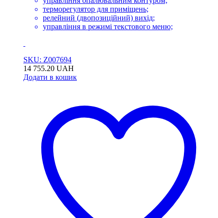
управління опалювальним контуром;
терморегулятор для приміщень;
релейний (двопозиційний) вихід;
управління в режимі текстового меню;
SKU: Z007694
14 755.20
UAH
Додати в кошик