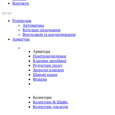
Контакти
Open
Close
Розпродаж
Автоматика
Котельне обладнання
Вентиляція та кондиціювання
Арматура
Арматура
Повітровідвідники
Клапани запобіжні
Редуктори тиску
Зворотні клапани
Шарові крани
Фільтри
Колектори
Колектори & Шафи
Колектори для води