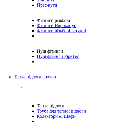
Прес-кути
Фітинги різьбові
Фітинги Євроконус
Фітинги різьбові латунні
Пуш фітинги
Пуш фітинги PipeTec
Тепла підлога водяна
Тепла підлога
Труба для теплої підлоги
Колектори & Шафи