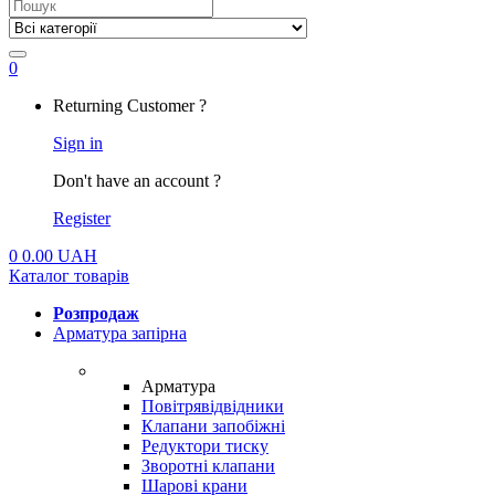
Search
for:
0
My
Returning Customer ?
Account
Sign in
Don't have an account ?
Register
0
0.00
UAH
Каталог товарів
Розпродаж
Арматура запірна
Арматура
Повітрявідвідники
Клапани запобіжні
Редуктори тиску
Зворотні клапани
Шарові крани