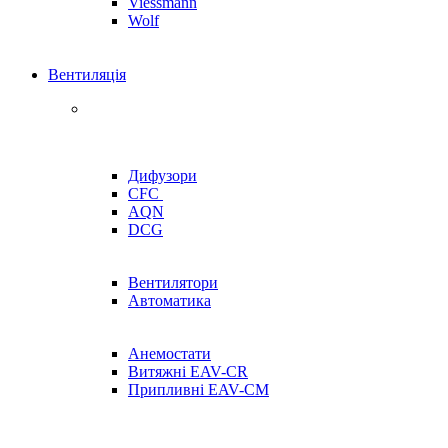
Viessmann
Wolf
Вентиляція
Дифузори
CFC
AQN
DCG
Вентилятори
Автоматика
Анемостати
Витяжні EAV-CR
Припливні EAV-CM