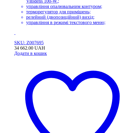
Vitodens 100-W.;
управління опалювальним контуром;
терморегулятор для приміщень;
релейний (двопозиційний) вихід;
управління в режимі текстового меню;
SKU: Z007695
34 662.00
UAH
Додати в кошик