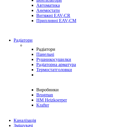
Вентилятори
Автоматика
Анемостати
Витяжні EAV-CR
Припливні EAV-CM
Радіатори
Радіатори
Панельні
Рушникосушилки
Радіаторна арматура
Термостатголовки
Виробники
Brugman
HM Heizkoerper
Krafter
Каналізація
Змішувачі