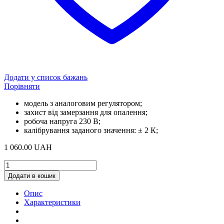
Додати у список бажань
Порівняти
модель з аналоговим регулятором;
захист від замерзання для опалення;
робоча напруга 230 В;
калібрування заданого значення: ± 2 К;
1 060.00
UAH
Терморегулятор
температури
Додати в кошик
теплої
підлоги
Опис
quantity
Характеристики