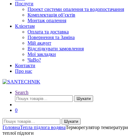
Послуги
Проект системи опалення та водопостачання
Комплектація об’єктів
Монтаж опалення
Клієнтам
Оплата та доставка
Повернення та Заміна
Мій акаунт
Відслідкувати замовлення
Мої закладки
ЧаВо?
Контакти
Про нас
Search
Шукати:
Шукати
0
Шукати:
Шукати
Головна
Тепла підлога водяна
Терморегулятор температури
теплої підлоги