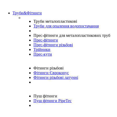
Труби&Фітинги
Труби металопластикові
Труби для опалення водопостачання
Прес-фітинги для металопластикових труб
Прес-фітинги
Прес-фітинги різьбові
Трійники
Прес-кути
Фітинги різьбові
Фітинги Євроконус
Фітинги різьбові латунні
Пуш фітинги
Пуш фітинги PipeTec