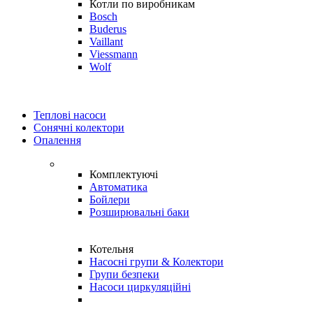
Котли по виробникам
Bosch
Buderus
Vaillant
Viessmann
Wolf
Теплові насоси
Сонячні колектори
Опалення
Комплектуючі
Автоматика
Бойлери
Розширювальні баки
Котельня
Насосні групи & Колектори
Групи безпеки
Насоси циркуляційні