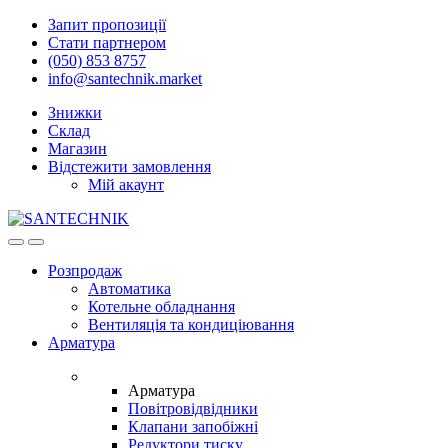
Skip
Skip
Запит пропозиції
to
to
Стати партнером
navigation
content
(050) 853 8757
info@santechnik.market
Знижки
Склад
Магазин
Відстежити замовлення
Мій акаунт
Open
Close
Розпродаж
Автоматика
Котельне обладнання
Вентиляція та кондиціювання
Арматура
Арматура
Повітровідвідники
Клапани запобіжні
Редуктори тиску