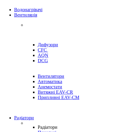
Водонагрівачі
Вентиляція
Дифузори
CFC
AQN
DCG
Вентилятори
Автоматика
Анемостати
Витяжні EAV-CR
Припливні EAV-CM
Радіатори
Радіатори