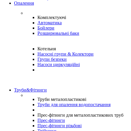
Опалення
Комплектуючі
Автоматика
Бойлери
Розширювальні баки
Котельня
Насосні групи & Колектори
Групи безпеки
Насоси циркуляційні
Труби&Фітинги
Труби металопластикові
Труби для опалення водопостачання
Прес-фітинги для металопластикових труб
Прес-фітинги
Прес-фітинги різьбові
Трійники