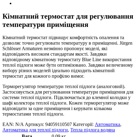
Кімнатний термостат для регулювання
температури приміщення
Кімнатний термостат підвищує комфортність опалення та
дозволяє точно регулювати температуру в приміщенні. Jürgen
Schlösser Armaturen незмінно пропонує моделі, які
відповідають високим стандартам якості. Завдяки
відповідному кімнатному термостату Blue Line використання
теплої підлоги може бути оптимізовано. Завдяки величезному
вибору різних моделей ідеально підходить кімнатний
термостат для кожного профілю вимог.
Терморегулятор температури теплої підлоги (аналоговий).
Застосовується для регулювання температури приміщення для
системи теплої підлоги. Підключається до клемної колодки у
шафі колектора теплої підлоги. Кожен терморегулятор може
відповідати за одне приміщення і керувати кількома
термостатами теплої підлоги.
EAN:
N/A
Артикул:
94059110507
Категорії:
Автоматика
,
Автоматика для теплої підлоги
,
Тепла підлога водяна
Вага
0.09 кг