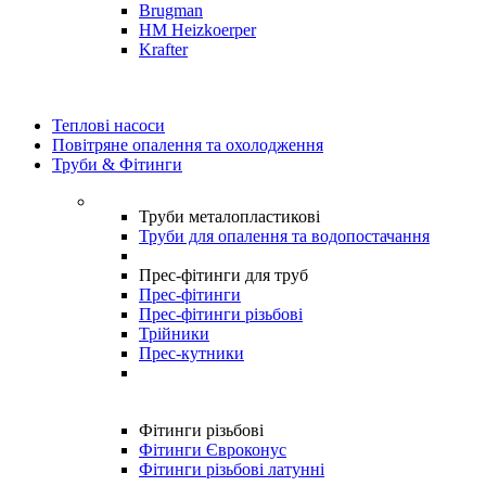
Brugman
HM Heizkoerper
Krafter
Теплові насоси
Повітряне опалення та охолодження
Труби & Фітинги
Труби металопластикові
Труби для опалення та водопостачання
Прес-фітинги для труб
Прес-фітинги
Прес-фітинги різьбові
Трійники
Прес-кутники
Фітинги різьбові
Фітинги Євроконус
Фітинги різьбові латунні