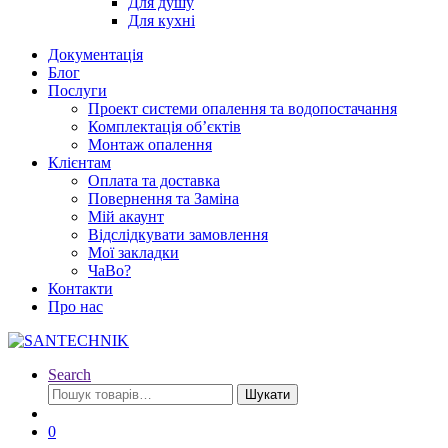
Для душу
Для кухні
Документація
Блог
Послуги
Проект системи опалення та водопостачання
Комплектація об’єктів
Монтаж опалення
Клієнтам
Оплата та доставка
Повернення та Заміна
Мій акаунт
Відслідкувати замовлення
Мої закладки
ЧаВо?
Контакти
Про нас
Search
Шукати:
Шукати
0