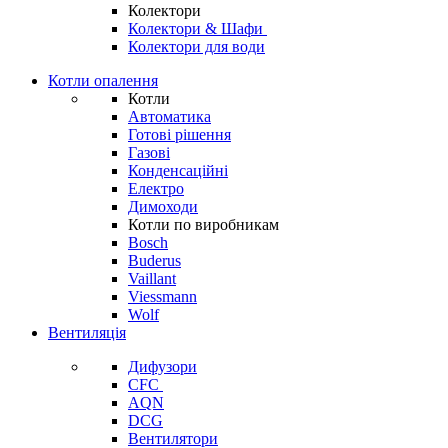
Колектори
Колектори & Шафи
Колектори для води
Котли опалення
Котли
Автоматика
Готові рішення
Газові
Конденсаційні
Електро
Димоходи
Котли по виробникам
Bosch
Buderus
Vaillant
Viessmann
Wolf
Вентиляція
Дифузори
CFC
AQN
DCG
Вентилятори