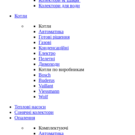
Колектори & Шафи
Колектори для води
Котли
Котли
Автоматика
Готові рішення
Газові
Конденсаційні
Електро
Пелетні
Димоходи
Котли по виробникам
Bosch
Buderus
Vaillant
Viessmann
Wolf
Теплові насоси
Сонячні колектори
Опалення
Комплектуючі
Автоматика