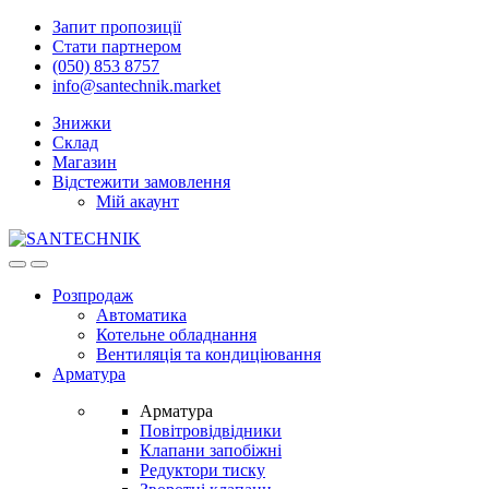
Skip
Skip
Запит пропозиції
to
to
Стати партнером
navigation
content
(050) 853 8757
info@santechnik.market
Знижки
Склад
Магазин
Відстежити замовлення
Мій акаунт
Open
Close
Розпродаж
Автоматика
Котельне обладнання
Вентиляція та кондиціювання
Арматура
Арматура
Повітровідвідники
Клапани запобіжні
Редуктори тиску