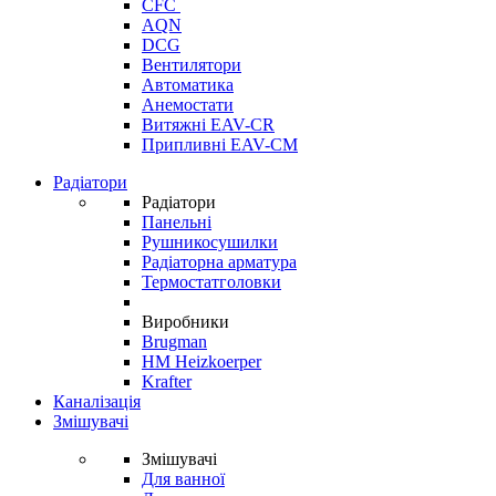
CFC
AQN
DCG
Вентилятори
Автоматика
Анемостати
Витяжні EAV-CR
Припливні EAV-CM
Радіатори
Радіатори
Панельні
Рушникосушилки
Радіаторна арматура
Термостатголовки
Виробники
Brugman
HM Heizkoerper
Krafter
Каналізація
Змішувачі
Змішувачі
Для ванної