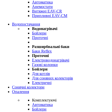
Автоматика
Анемостати
Витяжні EAV-CR
Припливні EAV-CM
Водопостачання
Водонагрівачі
Бойлери
Проточні
Разширбвальні баки
Баки Reflex
Проточні
Електроводонагрівачі
Газові колонки
Бойлери
Для котлів
Для соняних колекторів
Електричні
Сонячні колектори
Опалення
Комплектуючі
Автоматика
Бойлери