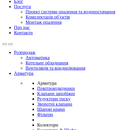
Блог
Послуги
Проект системи опалення та водопостачання
Комплектація об’єктів
Монтаж опалення
Про нас
Контакти
Open
Close
Розпродаж
Автоматика
Котельне обладнання
Вентиляція та кондиціювання
Арматура
Арматура
Повітровідвідники
Клапани запобіжні
Редуктори тиску
Зворотні клапани
Шарові крани
Фільтри
Колектори