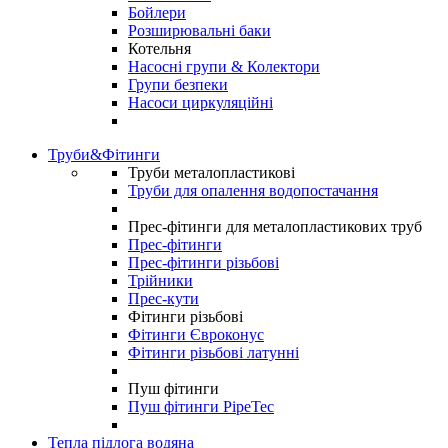
Бойлери
Розширювальні баки
Котельня
Насосні групи & Колектори
Групи безпеки
Насоси циркуляційні
Труби&Фітинги
Труби металопластикові
Труби для опалення водопостачання
Прес-фітинги для металопластикових труб
Прес-фітинги
Прес-фітинги різьбові
Трійники
Прес-кути
Фітинги різьбові
Фітинги Євроконус
Фітинги різьбові латунні
Пуш фітинги
Пуш фітинги PipeTec
Тепла підлога водяна