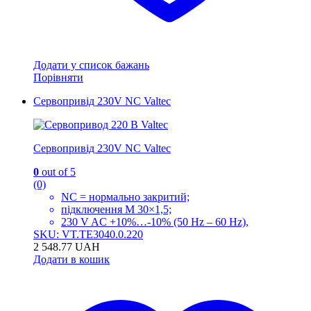
Додати у список бажань
Порівняти
Сервопривід 230V NC Valtec
Сервопривід 230V NC Valtec
0
out of 5
(0)
NC = нормально закритий;
підключення M 30×1,5;
230 V AC +10%…-10% (50 Hz – 60 Hz),
SKU: VT.TE3040.0.220
2 548.77
UAH
Додати в кошик