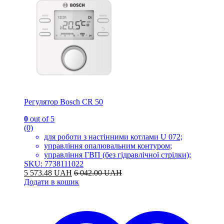
Регулятор Bosch CR 50
0
out of 5
(0)
для роботи з настінними котлами U 072;
управління опалювальним контуром;
управління ГВП (без гідравлічної стрілки);
SKU: 7738111022
5 573.48
UAH
6 042.00
UAH
Додати в кошик