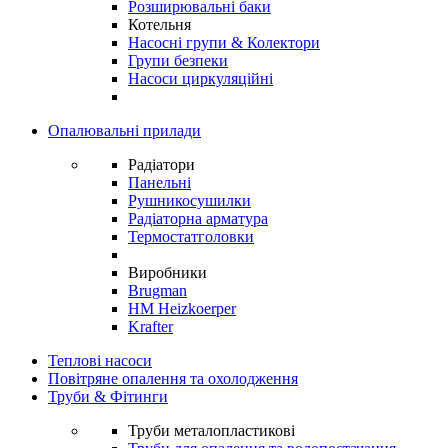
Розширювальні баки
Котельня
Насосні групи & Колектори
Групи безпеки
Насоси циркуляційні
Опалювальні прилади
Радіатори
Панельні
Рушникосушилки
Радіаторна арматура
Термостатголовки
Виробники
Brugman
HM Heizkoerper
Krafter
Теплові насоси
Повітряне опалення та охолодження
Труби & Фітинги
Труби металопластикові