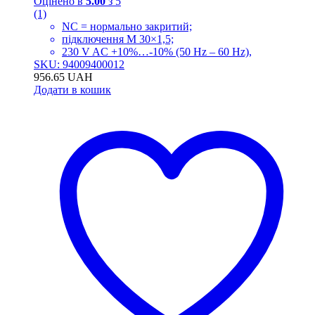
Оцінено в
5.00
з 5
(1)
NC = нормально закритий;
підключення M 30×1,5;
230 V AC +10%…-10% (50 Hz – 60 Hz),
SKU: 94009400012
956.65
UAH
Додати в кошик