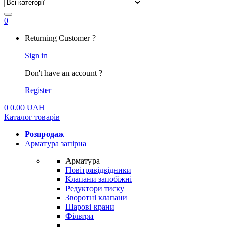
0
My
Returning Customer ?
Account
Sign in
Don't have an account ?
Register
0
0.00
UAH
Каталог товарів
Розпродаж
Арматура запірна
Арматура
Повітрявідвідники
Клапани запобіжні
Редуктори тиску
Зворотні клапани
Шарові крани
Фільтри