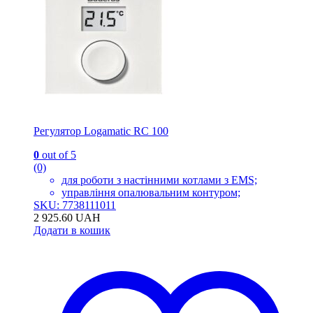
Регулятор Logamatic RC 100
0
out of 5
(0)
для роботи з настінними котлами з EMS;
управління опалювальним контуром;
SKU: 7738111011
2 925.60
UAH
Додати в кошик