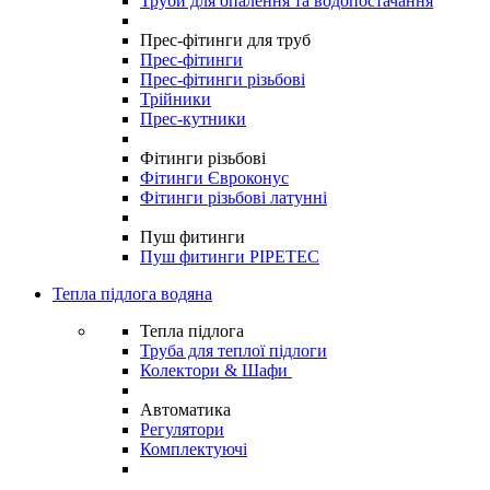
Труби для опалення та водопостачання
Прес-фітинги для труб
Прес-фітинги
Прес-фітинги різьбові
Трійники
Прес-кутники
Фітинги різьбові
Фітинги Євроконус
Фітинги різьбові латунні
Пуш фитинги
Пуш фитинги PIPETEC
Тепла підлога водяна
Тепла підлога
Труба для теплої підлоги
Колектори & Шафи
Автоматика
Регулятори
Комплектуючі