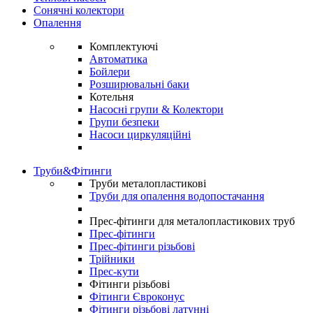
Сонячні колектори
Опалення
Комплектуючі
Автоматика
Бойлери
Розширювальні баки
Котельня
Насосні групи & Колектори
Групи безпеки
Насоси циркуляційні
Труби&Фітинги
Труби металопластикові
Труби для опалення водопостачання
Прес-фітинги для металопластикових труб
Прес-фітинги
Прес-фітинги різьбові
Трійники
Прес-кути
Фітинги різьбові
Фітинги Євроконус
Фітинги різьбові латунні