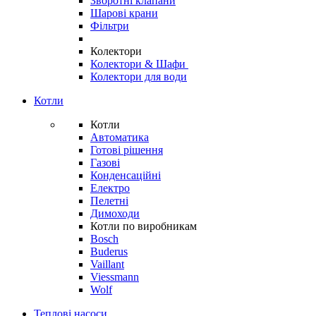
Зворотні клапани
Шарові крани
Фільтри
Колектори
Колектори & Шафи
Колектори для води
Котли
Котли
Автоматика
Готові рішення
Газові
Конденсаційні
Електро
Пелетні
Димоходи
Котли по виробникам
Bosch
Buderus
Vaillant
Viessmann
Wolf
Теплові насоси