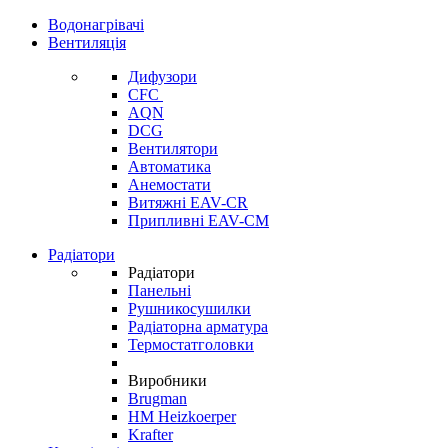
Водонагрівачі
Вентиляція
Дифузори
CFC
AQN
DCG
Вентилятори
Автоматика
Анемостати
Витяжні EAV-CR
Припливні EAV-CM
Радіатори
Радіатори
Панельні
Рушникосушилки
Радіаторна арматура
Термостатголовки
Виробники
Brugman
HM Heizkoerper
Krafter