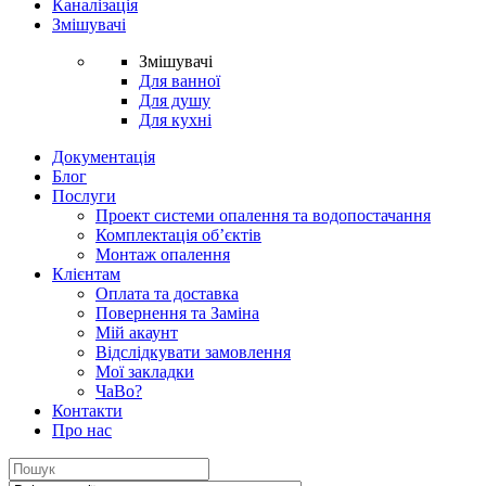
Каналізація
Змішувачі
Змішувачі
Для ванної
Для душу
Для кухні
Документація
Блог
Послуги
Проект системи опалення та водопостачання
Комплектація об’єктів
Монтаж опалення
Клієнтам
Оплата та доставка
Повернення та Заміна
Мій акаунт
Відслідкувати замовлення
Мої закладки
ЧаВо?
Контакти
Про нас
Search
for: