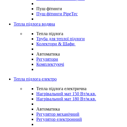
Пуш фітинги
Пуш фітинги PipeTec
Тепла підлога водяна
Тепла підлога
Труба для теплої підлоги
Колектори & Шафи
Автоматика
Регулятори
Комплектуючі
Тепла підлога електро
Тепла підлога електрична
Нагрівальний мат 150 Вт/м.кв.
Нагрівальний мат 180 Вт/м.кв.
Автоматика
Регулятор механічний
Регулятор електронний