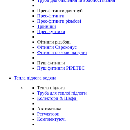
Труби для опалення та водопостачання
Прес-фітинги для труб
Прес-фітинги
Прес-фітинги різьбові
Трійники
Прес-кутники
Фітинги різьбові
Фітинги Євроконус
Фітинги різьбові латунні
Пуш фитинги
Пуш фитинги PIPETEC
Тепла підлога водяна
Тепла підлога
Труба для теплої підлоги
Колектори & Шафи
Автоматика
Регулятори
Комплектуючі