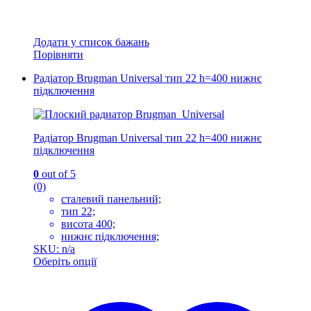
Додати у список бажань
Порівняти
Радіатор Brugman Universal тип 22 h=400 нижнє
підключення
Радіатор Brugman Universal тип 22 h=400 нижнє
підключення
0
out of 5
(0)
сталевий панельний;
тип 22;
висота 400;
нижнє підключення;
SKU: n/a
Оберіть опції
Цей
товар
має
кілька