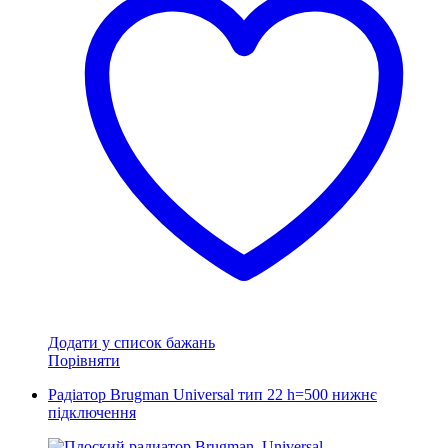
варіантів.
Параметри
можна
вибрати
на
сторінці
товару
Додати у список бажань
Порівняти
Радіатор Brugman Universal тип 22 h=500 нижнє
підключення