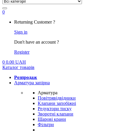
0
My
Returning Customer ?
Account
Sign in
Don't have an account ?
Register
0
0.00
UAH
Каталог товарів
Розпродаж
Арматура запірна
Арматура
Повітрявідвідники
Клапани запобіжні
Редуктори тиску
Зворотні клапани
Шарові крани
Фільтри