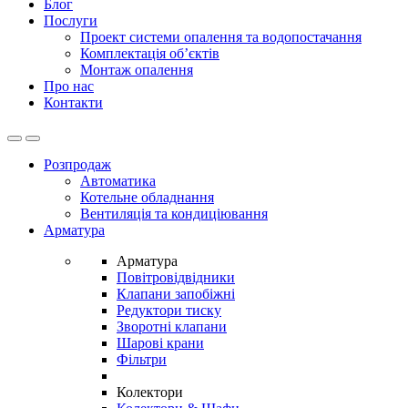
Блог
Послуги
Проект системи опалення та водопостачання
Комплектація об’єктів
Монтаж опалення
Про нас
Контакти
Open
Close
Розпродаж
Автоматика
Котельне обладнання
Вентиляція та кондиціювання
Арматура
Арматура
Повітровідвідники
Клапани запобіжні
Редуктори тиску
Зворотні клапани
Шарові крани
Фільтри
Колектори