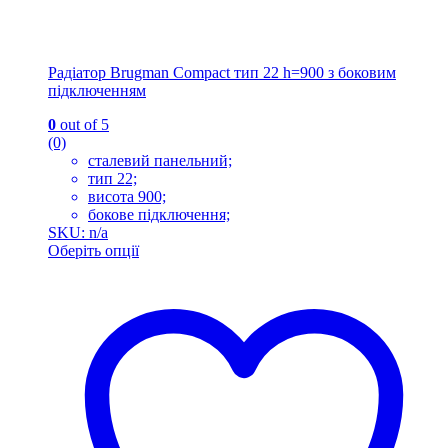
Радіатор Brugman Compact тип 22 h=900 з боковим
підключенням
0
out of 5
(0)
сталевий панельний;
тип 22;
висота 900;
бокове підключення;
SKU: n/a
Оберіть опції
Цей
товар
має
кілька
варіантів.
Параметри
можна
вибрати
на
сторінці
товару