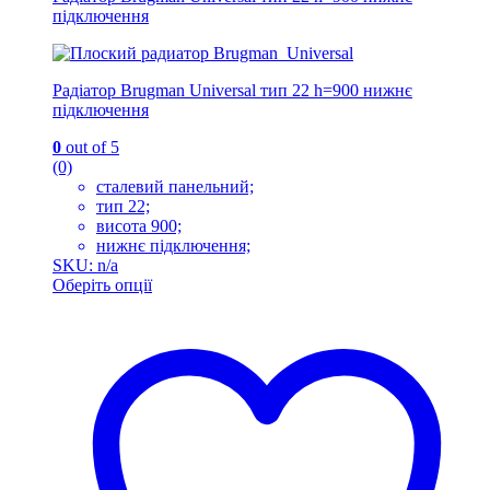
підключення
Радіатор Brugman Universal тип 22 h=900 нижнє
підключення
0
out of 5
(0)
сталевий панельний;
тип 22;
висота 900;
нижнє підключення;
SKU: n/a
Оберіть опції
Цей
товар
має
кілька
варіантів.
Параметри
можна
вибрати
на
сторінці