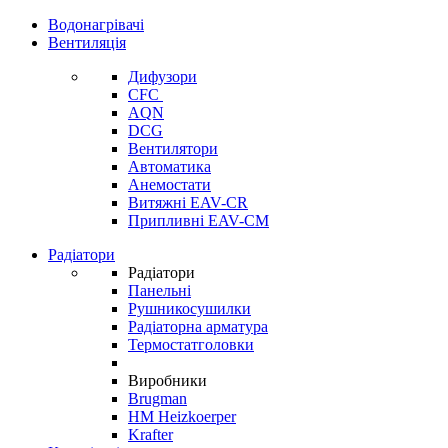
Водонагрівачі
Вентиляція
Дифузори
CFC
AQN
DCG
Вентилятори
Автоматика
Анемостати
Витяжні EAV-CR
Припливні EAV-CM
Радіатори
Радіатори
Панельні
Рушникосушилки
Радіаторна арматура
Термостатголовки
Виробники
Brugman
HM Heizkoerper
Krafter