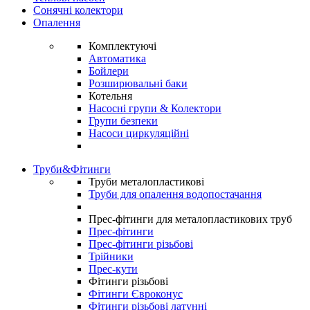
Сонячні колектори
Опалення
Комплектуючі
Автоматика
Бойлери
Розширювальні баки
Котельня
Насосні групи & Колектори
Групи безпеки
Насоси циркуляційні
Труби&Фітинги
Труби металопластикові
Труби для опалення водопостачання
Прес-фітинги для металопластикових труб
Прес-фітинги
Прес-фітинги різьбові
Трійники
Прес-кути
Фітинги різьбові
Фітинги Євроконус
Фітинги різьбові латунні