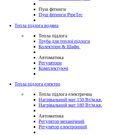
Пуш фітинги
Пуш фітинги PipeTec
Тепла підлога водяна
Тепла підлога
Труба для теплої підлоги
Колектори & Шафи
Автоматика
Регулятори
Комплектуючі
Тепла підлога електро
Тепла підлога електрична
Нагрівальний мат 150 Вт/м.кв.
Нагрівальний мат 180 Вт/м.кв.
Автоматика
Регулятор механічний
Регулятор електронний