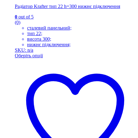
Радіатор Krafter тип 22 h=300 нижнє підключення
0
out of 5
(0)
сталевий панельний;
тип 22;
висота 300;
нижнє підключення;
SKU: n/a
Оберіть опції
Цей
товар
має
кілька
варіантів.
Параметри
можна
вибрати
на
сторінці
товару