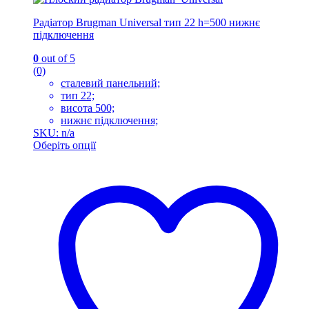
Радіатор Brugman Universal тип 22 h=500 нижнє
підключення
0
out of 5
(0)
сталевий панельний;
тип 22;
висота 500;
нижнє підключення;
SKU: n/a
Оберіть опції
Цей
товар
має
кілька
варіантів.
Параметри
можна
вибрати
на
сторінці
товару