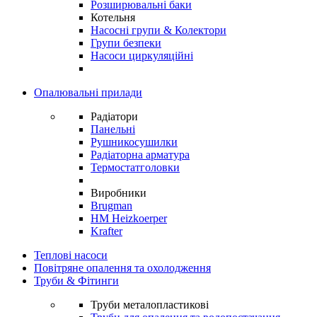
Розширювальні баки
Котельня
Насосні групи & Колектори
Групи безпеки
Насоси циркуляційні
Опалювальні прилади
Радіатори
Панельні
Рушникосушилки
Радіаторна арматура
Термостатголовки
Виробники
Brugman
HM Heizkoerper
Krafter
Теплові насоси
Повітряне опалення та охолодження
Труби & Фітинги
Труби металопластикові