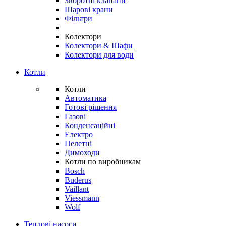
Зворотні клапани
Шарові крани
Фільтри
Колектори
Колектори & Шафи
Колектори для води
Котли
Котли
Автоматика
Готові рішення
Газові
Конденсаційні
Електро
Пелетні
Димоходи
Котли по виробникам
Bosch
Buderus
Vaillant
Viessmann
Wolf
Теплові насоси