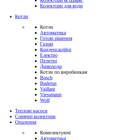
Колектори & Шафи
Колектори для води
Котли
Котли
Автоматика
Готові рішення
Газові
Конденсаційні
Електро
Пелетні
Димоходи
Котли по виробникам
Bosch
Buderus
Vaillant
Viessmann
Wolf
Теплові насоси
Сонячні колектори
Опалення
Комплектуючі
Автоматика