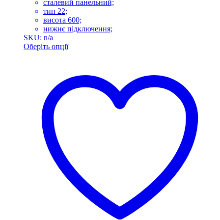
сталевий панельний;
тип 22;
висота 600;
нижнє підключення;
SKU: n/a
Оберіть опції
Цей
товар
має
кілька
варіантів.
Параметри
можна
вибрати
на
сторінці
товару