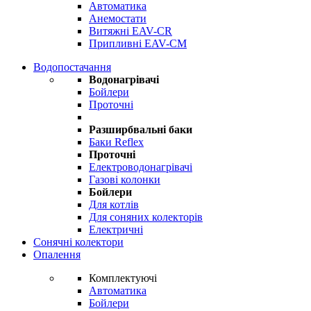
Автоматика
Анемостати
Витяжні EAV-CR
Припливні EAV-CM
Водопостачання
Водонагрівачі
Бойлери
Проточні
Разширбвальні баки
Баки Reflex
Проточні
Електроводонагрівачі
Газові колонки
Бойлери
Для котлів
Для соняних колекторів
Електричні
Сонячні колектори
Опалення
Комплектуючі
Автоматика
Бойлери