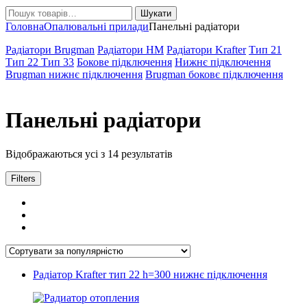
Шукати:
Шукати
Головна
Опалювальні прилади
Панельні радіатори
Радіатори Brugman
Радіатори HM
Радіатори Krafter
Тип 21
Тип 22
Тип 33
Бокове підключення
Нижнє підключення
Brugman нижнє підключення
Brugman боковє підключення
Панельні радіатори
Відсортовано
Відображаються усі з 14 результатів
за
популярністю
Filters
Радіатор Krafter тип 22 h=300 нижнє підключення