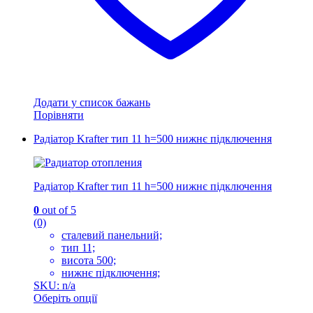
Додати у список бажань
Порівняти
Радіатор Krafter тип 11 h=500 нижнє підключення
Радіатор Krafter тип 11 h=500 нижнє підключення
0
out of 5
(0)
сталевий панельний;
тип 11;
висота 500;
нижнє підключення;
SKU: n/a
Оберіть опції
Цей