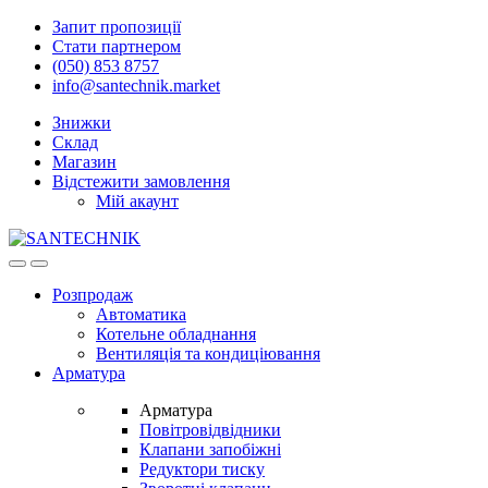
Skip
Skip
Запит пропозиції
to
to
Стати партнером
navigation
content
(050) 853 8757
info@santechnik.market
Знижки
Склад
Магазин
Відстежити замовлення
Мій акаунт
Open
Close
Розпродаж
Автоматика
Котельне обладнання
Вентиляція та кондиціювання
Арматура
Арматура
Повітровідвідники
Клапани запобіжні
Редуктори тиску