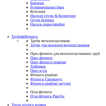
Бойлери
Розширювальні баки
Котельня
Насосні групи & Колектори
Групи безпеки
Насоси циркуляційні
Труби&Фітинги
Труби металопластикові
Труби для опалення водопостачання
Прес-фітинги для металопластикових труб
Прес-фітинги
Прес-фітинги різьбові
Трійники
Прес-кути
Фітинги різьбові
Фітинги Євроконус
Фітинги різьбові латунні
Пуш фітинги
Пуш фітинги PipeTec
Тепла підлога водяна