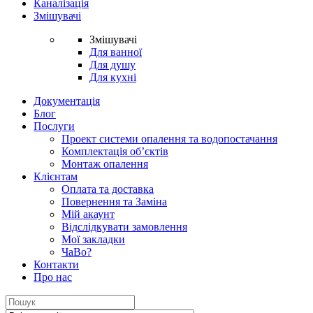
Каналізація
Змішувачі
Змішувачі
Для ванної
Для душу
Для кухні
Документація
Блог
Послуги
Проект системи опалення та водопостачання
Комплектація об’єктів
Монтаж опалення
Клієнтам
Оплата та доставка
Повернення та Заміна
Мій акаунт
Відслідкувати замовлення
Мої закладки
ЧаВо?
Контакти
Про нас
Search
for: