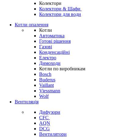
Колектори
Колектори & Шафи
Колектори для води
Котли опалення
Котли
Автоматика
Готові рішення
Газові
Конденсаційні
Електро
Димоходи
Котли по виробникам
Bosch
Buderus
Vaillant
Viessmann
Wolf
Вентиляція
Дифузори
CFC
AQN
DCG
Вентилятори