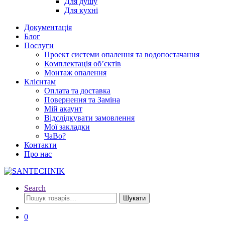
Для душу
Для кухні
Документація
Блог
Послуги
Проект системи опалення та водопостачання
Комплектація об’єктів
Монтаж опалення
Клієнтам
Оплата та доставка
Повернення та Заміна
Мій акаунт
Відслідкувати замовлення
Мої закладки
ЧаВо?
Контакти
Про нас
Search
Шукати:
Шукати
0