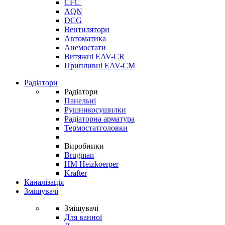
CFC
AQN
DCG
Вентилятори
Автоматика
Анемостати
Витяжні EAV-CR
Припливні EAV-CM
Радіатори
Радіатори
Панельні
Рушникосушилки
Радіаторна арматура
Термостатголовки
Виробники
Brugman
HM Heizkoerper
Krafter
Каналізація
Змішувачі
Змішувачі
Для ванної