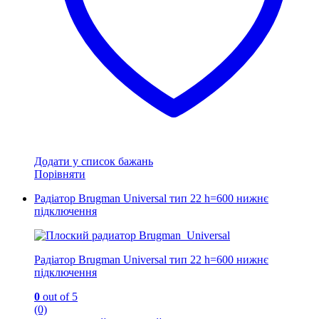
товару
Додати у список бажань
Порівняти
Радіатор Brugman Universal тип 22 h=600 нижнє
підключення
Радіатор Brugman Universal тип 22 h=600 нижнє
підключення
0
out of 5
(0)