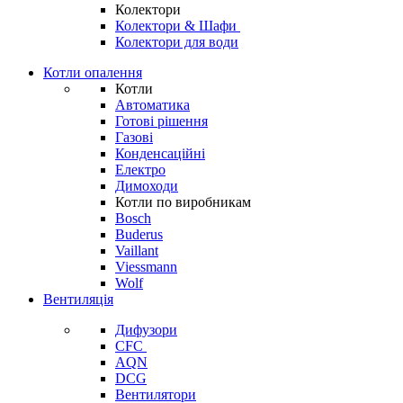
Колектори
Колектори & Шафи
Колектори для води
Котли опалення
Котли
Автоматика
Готові рішення
Газові
Конденсаційні
Електро
Димоходи
Котли по виробникам
Bosch
Buderus
Vaillant
Viessmann
Wolf
Вентиляція
Дифузори
CFC
AQN
DCG
Вентилятори