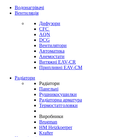
Водонагрівачі
Вентиляція
Дифузори
CFC
AQN
DCG
Вентилятори
Автоматика
Анемостати
Витяжні EAV-CR
Припливні EAV-CM
Радіатори
Радіатори
Панельні
Рушникосушилки
Радіаторна арматура
Термостатголовки
Виробники
Brugman
HM Heizkoerper
Krafter