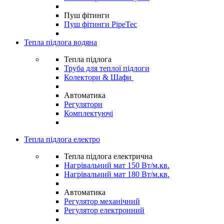
Пуш фітинги
Пуш фітинги PipeTec
Тепла підлога водяна
Тепла підлога
Труба для теплої підлоги
Колектори & Шафи
Автоматика
Регулятори
Комплектуючі
Тепла підлога електро
Тепла підлога електрична
Нагрівальний мат 150 Вт/м.кв.
Нагрівальний мат 180 Вт/м.кв.
Автоматика
Регулятор механічний
Регулятор електронний