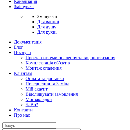
Каналізація
Змішувачі
Змішувачі
Для ванної
Для душу
Для кухні
Документація
Блог
Послуги
Проект системи опалення та водопостачання
Комплектація об’єктів
Монтаж опалення
Клієнтам
Оплата та доставка
Повернення та Заміна
Мій акаунт
Відслідкувати замовлення
Мої закладки
ЧаВо?
Контакти
Про нас
Search
for: