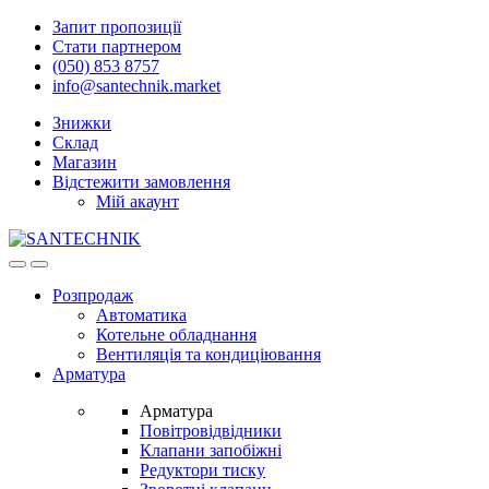
Skip
Skip
Запит пропозиції
to
to
Стати партнером
navigation
content
(050) 853 8757
info@santechnik.market
Знижки
Склад
Магазин
Відстежити замовлення
Мій акаунт
Open
Close
Розпродаж
Автоматика
Котельне обладнання
Вентиляція та кондиціювання
Арматура
Арматура
Повітровідвідники
Клапани запобіжні
Редуктори тиску