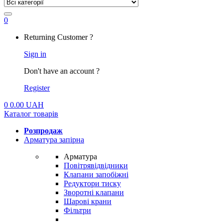
0
My
Returning Customer ?
Account
Sign in
Don't have an account ?
Register
0
0.00
UAH
Каталог товарів
Розпродаж
Арматура запірна
Арматура
Повітрявідвідники
Клапани запобіжні
Редуктори тиску
Зворотні клапани
Шарові крани
Фільтри