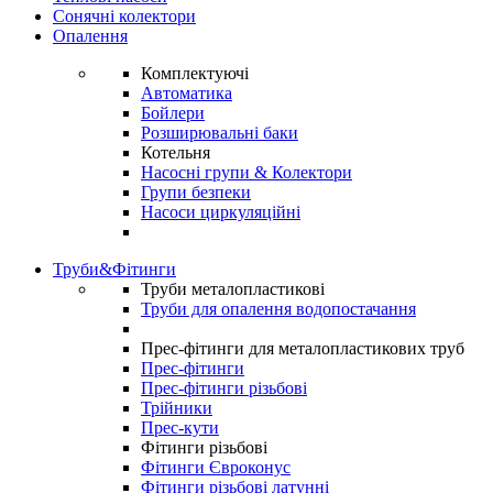
Сонячні колектори
Опалення
Комплектуючі
Автоматика
Бойлери
Розширювальні баки
Котельня
Насосні групи & Колектори
Групи безпеки
Насоси циркуляційні
Труби&Фітинги
Труби металопластикові
Труби для опалення водопостачання
Прес-фітинги для металопластикових труб
Прес-фітинги
Прес-фітинги різьбові
Трійники
Прес-кути
Фітинги різьбові
Фітинги Євроконус
Фітинги різьбові латунні