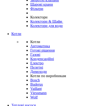
Зворотні клапани
Шарові крани
Фільтри
Колектори
Колектори & Шафи
Колектори для води
Котли
Котли
Автоматика
Готові рішення
Газові
Конденсаційні
Електро
Пелетні
Димоходи
Котли по виробникам
Bosch
Buderus
Vaillant
Viessmann
Wolf
Теплові насоси