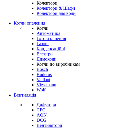
Колектори
Колектори & Шафи
Колектори для води
Котли опалення
Котли
Автоматика
Готові рішення
Газові
Конденсаційні
Електро
Димоходи
Котли по виробникам
Bosch
Buderus
Vaillant
Viessmann
Wolf
Вентиляція
Дифузори
CFC
AQN
DCG
Вентилятори