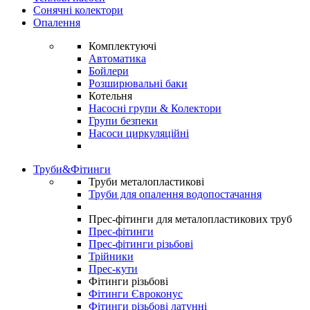
Сонячні колектори
Опалення
Комплектуючі
Автоматика
Бойлери
Розширювальні баки
Котельня
Насосні групи & Колектори
Групи безпеки
Насоси циркуляційні
Труби&Фітинги
Труби металопластикові
Труби для опалення водопостачання
Прес-фітинги для металопластикових труб
Прес-фітинги
Прес-фітинги різьбові
Трійники
Прес-кути
Фітинги різьбові
Фітинги Євроконус
Фітинги різьбові латунні