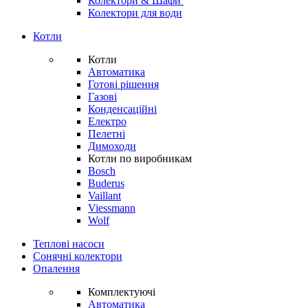
Колектори & Шафи
Колектори для води
Котли
Котли
Автоматика
Готові рішення
Газові
Конденсаційні
Електро
Пелетні
Димоходи
Котли по виробникам
Bosch
Buderus
Vaillant
Viessmann
Wolf
Теплові насоси
Сонячні колектори
Опалення
Комплектуючі
Автоматика