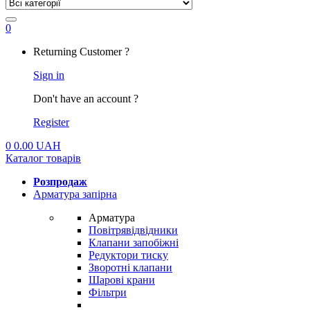
0
My
Returning Customer ?
Account
Sign in
Don't have an account ?
Register
0
0.00
UAH
Каталог товарів
Розпродаж
Арматура запірна
Арматура
Повітрявідвідники
Клапани запобіжні
Редуктори тиску
Зворотні клапани
Шарові крани
Фільтри