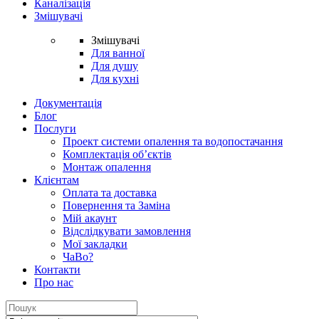
Каналізація
Змішувачі
Змішувачі
Для ванної
Для душу
Для кухні
Документація
Блог
Послуги
Проект системи опалення та водопостачання
Комплектація об’єктів
Монтаж опалення
Клієнтам
Оплата та доставка
Повернення та Заміна
Мій акаунт
Відслідкувати замовлення
Мої закладки
ЧаВо?
Контакти
Про нас
Search
for: