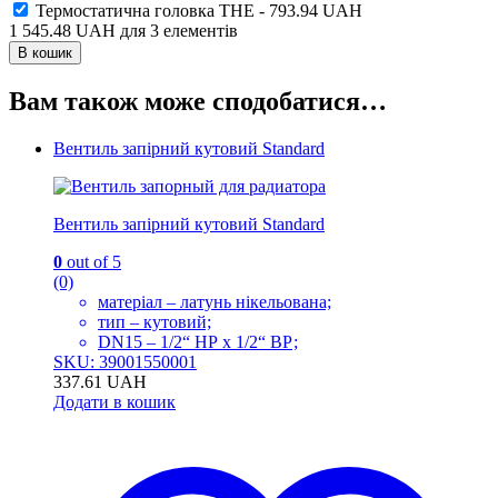
Термостатична головка THE
-
793.94
UAH
1 545.48
UAH
для
3
елементів
В кошик
Вам також може сподобатися…
Вентиль запірний кутовий Standard
Вентиль запірний кутовий Standard
0
out of 5
(0)
матеріал – латунь нікельована;
тип – кутовий;
DN15 – 1/2“ НР x 1/2“ ВР;
SKU: 39001550001
337.61
UAH
Додати в кошик