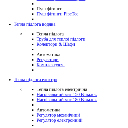
Пуш фітинги
Пуш фітинги PipeTec
Тепла підлога водяна
Тепла підлога
Труба для теплої підлоги
Колектори & Шафи
Автоматика
Регулятори
Комплектуючі
Тепла підлога електро
Тепла підлога електрична
Нагрівальний мат 150 Вт/м.кв.
Нагрівальний мат 180 Вт/м.кв.
Автоматика
Регулятор механічний
Регулятор електронний