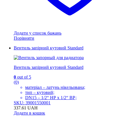
Додати у список бажань
Порівняти
Вентиль запірний кутовий Standard
Вентиль запірний кутовий Standard
0
out of 5
(0)
матеріал – латунь нікельована;
тип – кутовий;
DN15 – 1/2“ НР x 1/2“ ВР;
SKU: 39001550001
337.61
UAH
Додати в кошик