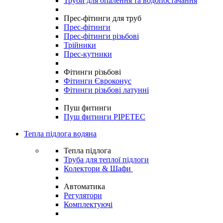
Труби для опалення та водопостачання
Прес-фітинги для труб
Прес-фітинги
Прес-фітинги різьбові
Трійники
Прес-кутники
Фітинги різьбові
Фітинги Євроконус
Фітинги різьбові латунні
Пуш фитинги
Пуш фитинги PIPETEC
Тепла підлога водяна
Тепла підлога
Труба для теплої підлоги
Колектори & Шафи
Автоматика
Регулятори
Комплектуючі