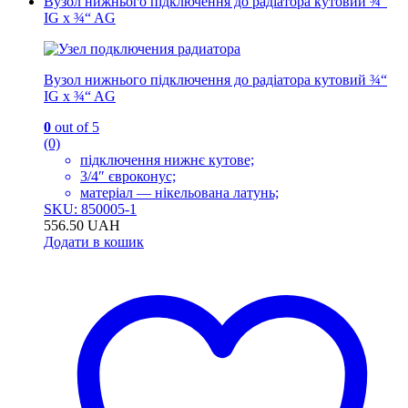
Вузол нижнього підключення до радіатора кутовий ¾“
IG x ¾“ AG
Вузол нижнього підключення до радіатора кутовий ¾“
IG x ¾“ AG
0
out of 5
(0)
підключення нижнє кутове;
3/4″ євроконус;
матеріал — нікельована латунь;
SKU: 850005-1
556.50
UAH
Додати в кошик