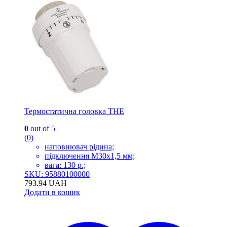
Термостатична головка THE
0
out of 5
(0)
наповнювач рідина;
підключення M30x1,5 мм;
вага: 130 р.;
SKU: 95880100000
793.94
UAH
Додати в кошик