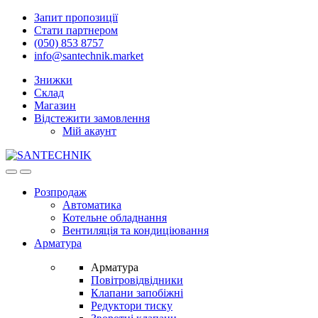
Skip
Skip
Запит пропозиції
to
to
Стати партнером
navigation
content
(050) 853 8757
info@santechnik.market
Знижки
Склад
Магазин
Відстежити замовлення
Мій акаунт
Open
Close
Розпродаж
Автоматика
Котельне обладнання
Вентиляція та кондиціювання
Арматура
Арматура
Повітровідвідники
Клапани запобіжні
Редуктори тиску