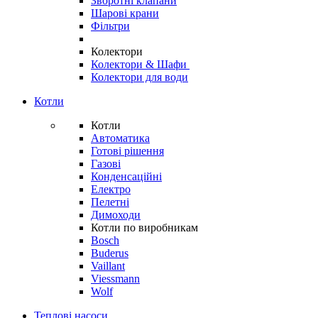
Зворотні клапани
Шарові крани
Фільтри
Колектори
Колектори & Шафи
Колектори для води
Котли
Котли
Автоматика
Готові рішення
Газові
Конденсаційні
Електро
Пелетні
Димоходи
Котли по виробникам
Bosch
Buderus
Vaillant
Viessmann
Wolf
Теплові насоси