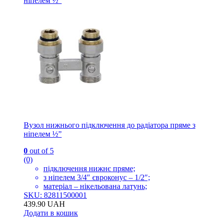
ніпелем ½”
Вузол нижнього підключення до радіатора пряме з
ніпелем ½”
0
out of 5
(0)
підключення нижнє пряме;
з ніпелем 3/4″ євроконус – 1/2″;
матеріал – нікельована латунь;
SKU: 82811500001
439.90
UAH
Додати в кошик