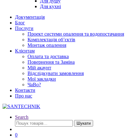
Для душу
Для кухні
Документація
Блог
Послуги
Проект системи опалення та водопостачання
Комплектація об’єктів
Монтаж опалення
Клієнтам
Оплата та доставка
Повернення та Заміна
Мій акаунт
Відслідкувати замовлення
Мої закладки
ЧаВо?
Контакти
Про нас
Search
Шукати:
Шукати
0