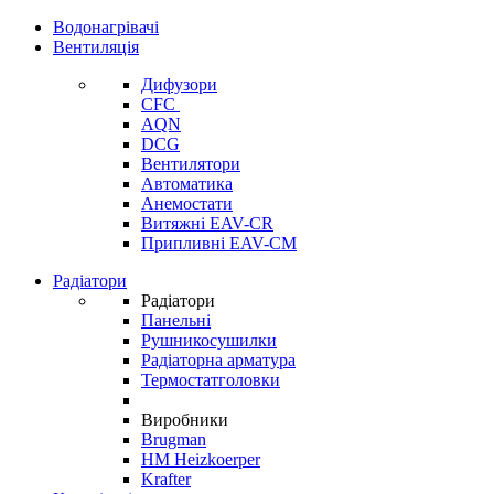
Водонагрівачі
Вентиляція
Дифузори
CFC
AQN
DCG
Вентилятори
Автоматика
Анемостати
Витяжні EAV-CR
Припливні EAV-CM
Радіатори
Радіатори
Панельні
Рушникосушилки
Радіаторна арматура
Термостатголовки
Виробники
Brugman
HM Heizkoerper
Krafter