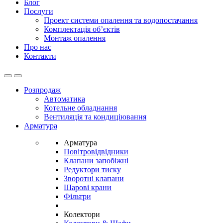
Блог
Послуги
Проект системи опалення та водопостачання
Комплектація об’єктів
Монтаж опалення
Про нас
Контакти
Open
Close
Розпродаж
Автоматика
Котельне обладнання
Вентиляція та кондиціювання
Арматура
Арматура
Повітровідвідники
Клапани запобіжні
Редуктори тиску
Зворотні клапани
Шарові крани
Фільтри
Колектори