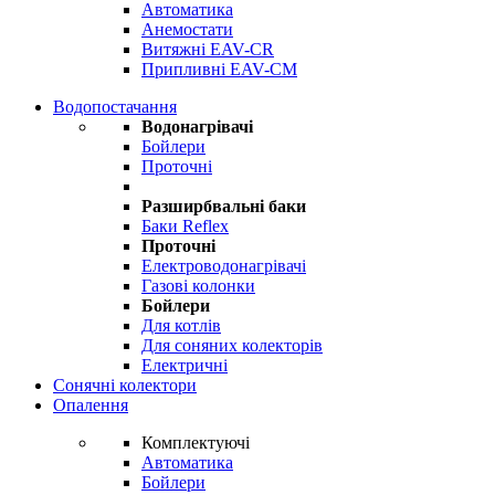
Автоматика
Анемостати
Витяжні EAV-CR
Припливні EAV-CM
Водопостачання
Водонагрівачі
Бойлери
Проточні
Разширбвальні баки
Баки Reflex
Проточні
Електроводонагрівачі
Газові колонки
Бойлери
Для котлів
Для соняних колекторів
Електричні
Сонячні колектори
Опалення
Комплектуючі
Автоматика
Бойлери