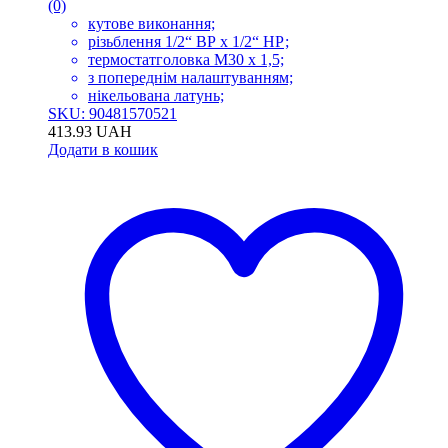
(0)
кутове виконання;
різьблення 1/2“ ВР x 1/2“ НР;
термостатголовка М30 х 1,5;
з попереднім налаштуванням;
нікельована латунь;
SKU: 90481570521
413.93
UAH
Додати в кошик