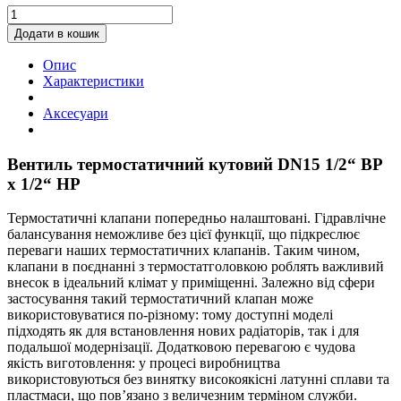
Вентиль
термостатичний
Додати в кошик
кутовий
DN15
Опис
1/2“
Характеристики
IG
x
Аксесуари
1/2“
AG
quantity
Вентиль термостатичний кутовий DN15 1/2“ ВР
x 1/2“ НР
Термостатичні клапани попередньо налаштовані. Гідравлічне
балансування неможливе без цієї функції, що підкреслює
переваги наших термостатичних клапанів. Таким чином,
клапани в поєднанні з термостатголовкою роблять важливий
внесок в ідеальний клімат у приміщенні. Залежно від сфери
застосування такий термостатичний клапан може
використовуватися по-різному: тому доступні моделі
підходять як для встановлення нових радіаторів, так і для
подальшої модернізації. Додатковою перевагою є чудова
якість виготовлення: у процесі виробництва
використовуються без винятку високоякісні латунні сплави та
пластмаси, що пов’язано з величезним терміном служби.