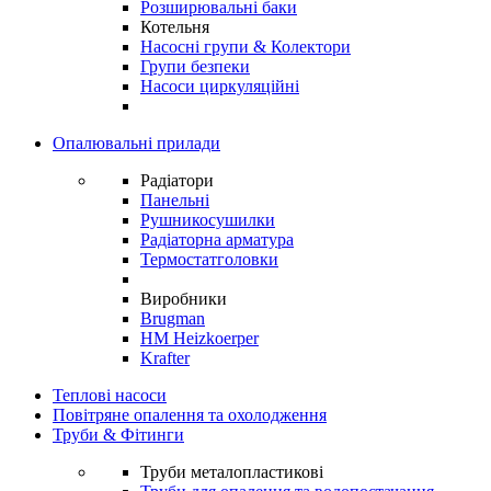
Розширювальні баки
Котельня
Насосні групи & Колектори
Групи безпеки
Насоси циркуляційні
Опалювальні прилади
Радіатори
Панельні
Рушникосушилки
Радіаторна арматура
Термостатголовки
Виробники
Brugman
HM Heizkoerper
Krafter
Теплові насоси
Повітряне опалення та охолодження
Труби & Фітинги
Труби металопластикові