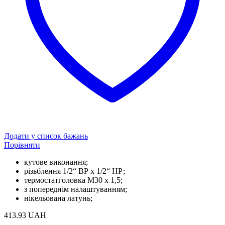
Додати у список бажань
Порівняти
кутове виконання;
різьблення 1/2“ ВР x 1/2“ НР;
термостатголовка М30 х 1,5;
з попереднім налаштуванням;
нікельована латунь;
413.93
UAH