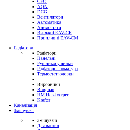
CFC
AQN
DCG
Вентилятори
Автоматика
Анемостати
Витяжні EAV-CR
Припливні EAV-CM
Радіатори
Радіатори
Панельні
Рушникосушилки
Радіаторна арматура
Термостатголовки
Виробники
Brugman
HM Heizkoerper
Krafter
Каналізація
Змішувачі
Змішувачі
Для ванної