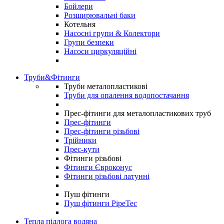
Бойлери
Розширювальні баки
Котельня
Насосні групи & Колектори
Групи безпеки
Насоси циркуляційні
Труби&Фітинги
Труби металопластикові
Труби для опалення водопостачання
Прес-фітинги для металопластикових труб
Прес-фітинги
Прес-фітинги різьбові
Трійники
Прес-кути
Фітинги різьбові
Фітинги Євроконус
Фітинги різьбові латунні
Пуш фітинги
Пуш фітинги PipeTec
Тепла підлога водяна