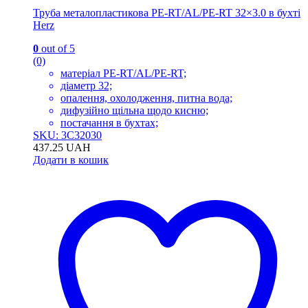
Труба металопластикова PE-RT/AL/PE-RT 32×3.0 в бухті
Herz
0
out of 5
(0)
матеріал PE-RT/AL/PE-RT;
діаметр 32;
опалення, охолодження, питна вода;
дифузійно щільна щодо кисню;
постачання в бухтах;
SKU: 3C32030
437.25
UAH
Додати в кошик