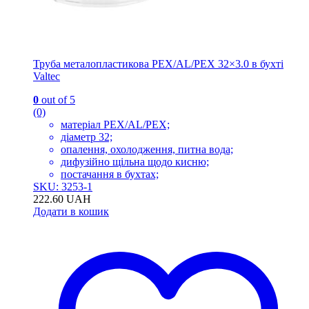
Труба металопластикова PEX/AL/PEX 32×3.0 в бухті
Valtec
0
out of 5
(0)
матеріал PEX/AL/PEX;
діаметр 32;
опалення, охолодження, питна вода;
дифузійно щільна щодо кисню;
постачання в бухтах;
SKU: 3253-1
222.60
UAH
Додати в кошик