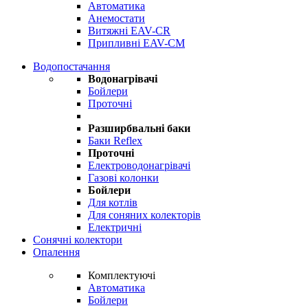
Автоматика
Анемостати
Витяжні EAV-CR
Припливні EAV-CM
Водопостачання
Водонагрівачі
Бойлери
Проточні
Разширбвальні баки
Баки Reflex
Проточні
Електроводонагрівачі
Газові колонки
Бойлери
Для котлів
Для соняних колекторів
Електричні
Сонячні колектори
Опалення
Комплектуючі
Автоматика
Бойлери