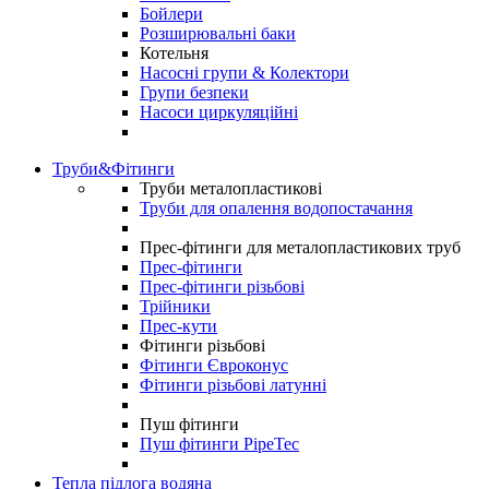
Бойлери
Розширювальні баки
Котельня
Насосні групи & Колектори
Групи безпеки
Насоси циркуляційні
Труби&Фітинги
Труби металопластикові
Труби для опалення водопостачання
Прес-фітинги для металопластикових труб
Прес-фітинги
Прес-фітинги різьбові
Трійники
Прес-кути
Фітинги різьбові
Фітинги Євроконус
Фітинги різьбові латунні
Пуш фітинги
Пуш фітинги PipeTec
Тепла підлога водяна