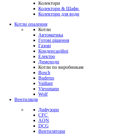
Колектори
Колектори & Шафи
Колектори для води
Котли опалення
Котли
Автоматика
Готові рішення
Газові
Конденсаційні
Електро
Димоходи
Котли по виробникам
Bosch
Buderus
Vaillant
Viessmann
Wolf
Вентиляція
Дифузори
CFC
AQN
DCG
Вентилятори