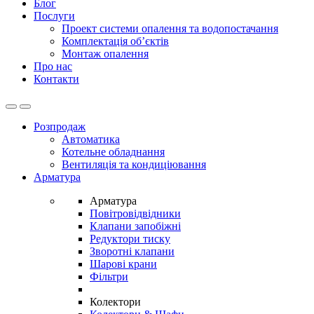
Блог
Послуги
Проект системи опалення та водопостачання
Комплектація об’єктів
Монтаж опалення
Про нас
Контакти
Open
Close
Розпродаж
Автоматика
Котельне обладнання
Вентиляція та кондиціювання
Арматура
Арматура
Повітровідвідники
Клапани запобіжні
Редуктори тиску
Зворотні клапани
Шарові крани
Фільтри
Колектори