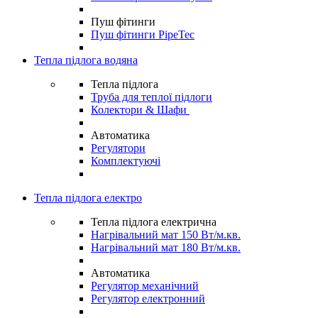
Пуш фітинги
Пуш фітинги PipeTec
Тепла підлога водяна
Тепла підлога
Труба для теплої підлоги
Колектори & Шафи
Автоматика
Регулятори
Комплектуючі
Тепла підлога електро
Тепла підлога електрична
Нагрівальний мат 150 Вт/м.кв.
Нагрівальний мат 180 Вт/м.кв.
Автоматика
Регулятор механічний
Регулятор електронний