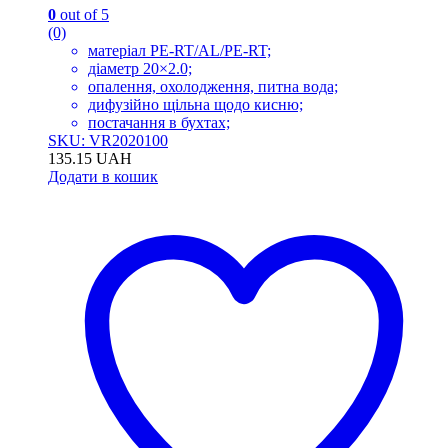
0
out of 5
(0)
матеріал PE-RT/AL/PE-RT;
діаметр 20×2.0;
опалення, охолодження, питна вода;
дифузійно щільна щодо кисню;
постачання в бухтах;
SKU: VR2020100
135.15
UAH
Додати в кошик