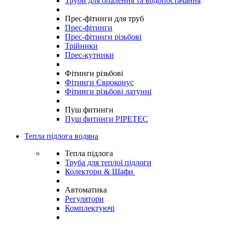
Труби для опалення та водопостачання
Прес-фітинги для труб
Прес-фітинги
Прес-фітинги різьбові
Трійники
Прес-кутники
Фітинги різьбові
Фітинги Євроконус
Фітинги різьбові латунні
Пуш фитинги
Пуш фитинги PIPETEC
Тепла підлога водяна
Тепла підлога
Труба для теплої підлоги
Колектори & Шафи
Автоматика
Регулятори
Комплектуючі