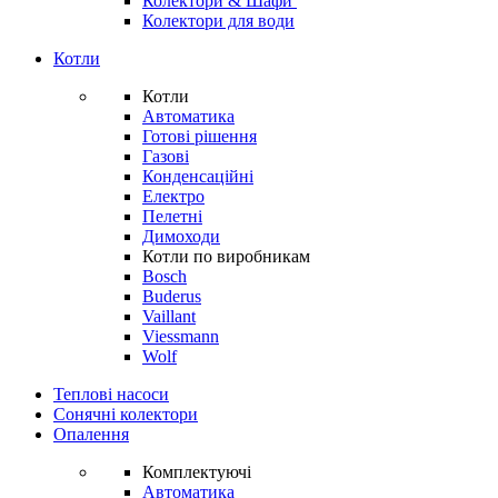
Колектори & Шафи
Колектори для води
Котли
Котли
Автоматика
Готові рішення
Газові
Конденсаційні
Електро
Пелетні
Димоходи
Котли по виробникам
Bosch
Buderus
Vaillant
Viessmann
Wolf
Теплові насоси
Сонячні колектори
Опалення
Комплектуючі
Автоматика