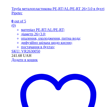
Труба металопластикова PE-RT/AL/PE-RT 26×3.0 в бухті
Pipetec
0
out of 5
(0)
матеріал PE-RT/AL/PE-RT;
діаметр 26×3.0;
опалення, охолодження, питна вода;
дифузійно щільна щодо кисню;
постачання в бухтах;
SKU: VR2630050
241.68
UAH
Додати в кошик