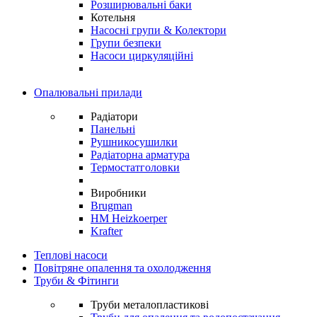
Розширювальні баки
Котельня
Насосні групи & Колектори
Групи безпеки
Насоси циркуляційні
Опалювальні прилади
Радіатори
Панельні
Рушникосушилки
Радіаторна арматура
Термостатголовки
Виробники
Brugman
HM Heizkoerper
Krafter
Теплові насоси
Повітряне опалення та охолодження
Труби & Фітинги
Труби металопластикові