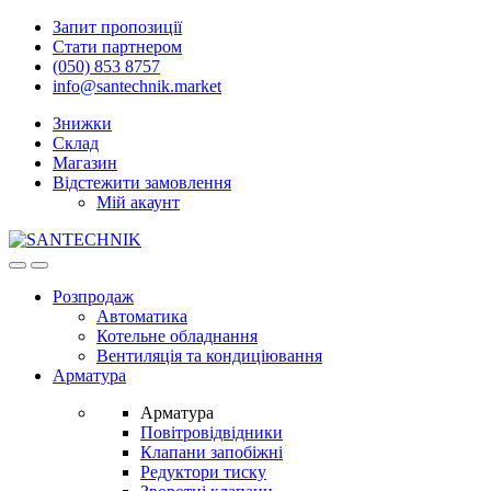
Skip
Skip
Запит пропозиції
to
to
Стати партнером
navigation
content
(050) 853 8757
info@santechnik.market
Знижки
Склад
Магазин
Відстежити замовлення
Мій акаунт
Open
Close
Розпродаж
Автоматика
Котельне обладнання
Вентиляція та кондиціювання
Арматура
Арматура
Повітровідвідники
Клапани запобіжні
Редуктори тиску