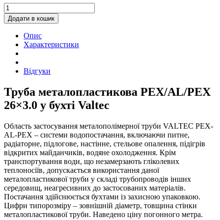
Труба
металопластикова
Додати в кошик
PEX/AL/PEX
26x3.0
Опис
в
Характеристики
бухті
Valtec
quantity
Відгуки
Труба металопластикова PEX/AL/PEX
26×3.0 у бухті Valtec
Область застосування металополімерної труби VALTEC PEX-
AL-PEX – системи водопостачання, включаючи питне,
радіаторне, підлогове, настінне, стельове опалення, підігрів
відкритих майданчиків, водяне охолодження. Крім
транспортування води, що незамерзають гліколевих
теплоносіїв, допускається використання даної
металопластикової труби у складі трубопроводів інших
середовищ, неагресивних до застосованих матеріалів.
Постачання здійснюється бухтами із захисною упаковкою.
Цифри типорозміру – зовнішній діаметр, товщина стінки
металопластикової труби. Наведено ціну погонного метра.