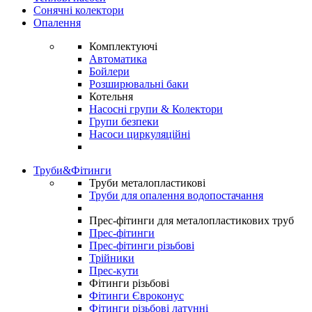
Сонячні колектори
Опалення
Комплектуючі
Автоматика
Бойлери
Розширювальні баки
Котельня
Насосні групи & Колектори
Групи безпеки
Насоси циркуляційні
Труби&Фітинги
Труби металопластикові
Труби для опалення водопостачання
Прес-фітинги для металопластикових труб
Прес-фітинги
Прес-фітинги різьбові
Трійники
Прес-кути
Фітинги різьбові
Фітинги Євроконус
Фітинги різьбові латунні