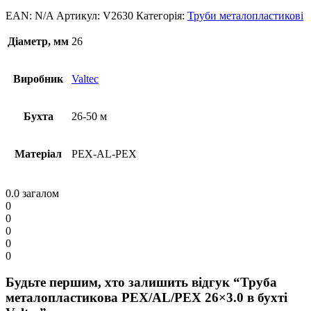
EAN:
N/A
Артикул:
V2630
Категорія:
Труби металопластикові
Діаметр, мм
26
Виробник
Valtec
Бухта
26-50 м
Матеріал
PEX-AL-PEX
0.0
загалом
0
0
0
0
0
Будьте першим, хто залишить відгук “Труба
металопластикова PEX/AL/PEX 26×3.0 в бухті