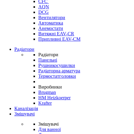
CFC
AQN
DCG
Вентилятори
Автоматика
Анемостати
Витяжні EAV-CR
Припливні EAV-CM
Радіатори
Радіатори
Панельні
Рушникосушилки
Радіаторна арматура
Термостатголовки
Виробники
Brugman
HM Heizkoerper
Krafter
Каналізація
Змішувачі
Змішувачі
Для ванної