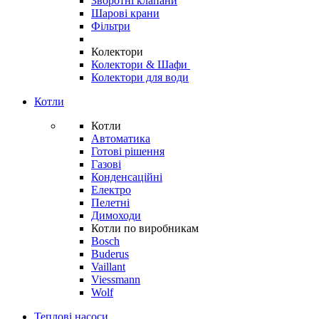
Зворотні клапани
Шарові крани
Фільтри
Колектори
Колектори & Шафи
Колектори для води
Котли
Котли
Автоматика
Готові рішення
Газові
Конденсаційні
Електро
Пелетні
Димоходи
Котли по виробникам
Bosch
Buderus
Vaillant
Viessmann
Wolf
Теплові насоси