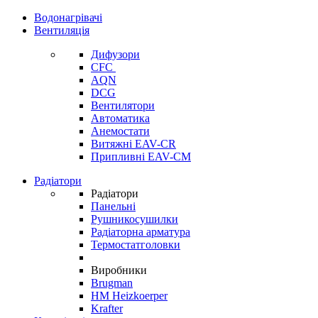
Водонагрівачі
Вентиляція
Дифузори
CFC
AQN
DCG
Вентилятори
Автоматика
Анемостати
Витяжні EAV-CR
Припливні EAV-CM
Радіатори
Радіатори
Панельні
Рушникосушилки
Радіаторна арматура
Термостатголовки
Виробники
Brugman
HM Heizkoerper
Krafter