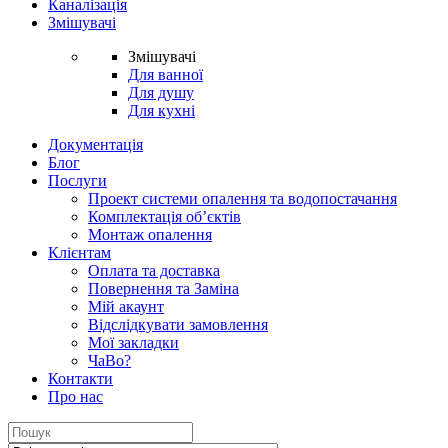
Каналізація
Змішувачі
Змішувачі
Для ванної
Для душу
Для кухні
Документація
Блог
Послуги
Проект системи опалення та водопостачання
Комплектація об’єктів
Монтаж опалення
Клієнтам
Оплата та доставка
Повернення та Заміна
Мій акаунт
Відслідкувати замовлення
Мої закладки
ЧаВо?
Контакти
Про нас
Search
for: