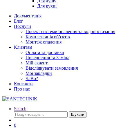
Для душу
Для кухні
Документація
Блог
Послуги
Проект системи опалення та водопостачання
Комплектація об’єктів
Монтаж опалення
Клієнтам
Оплата та доставка
Повернення та Заміна
Мій акаунт
Відслідкувати замовлення
Мої закладки
ЧаВо?
Контакти
Про нас
Search
Шукати:
Шукати
0