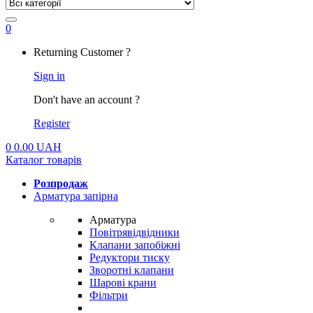
0
My
Returning Customer ?
Account
Sign in
Don't have an account ?
Register
0
0.00
UAH
Каталог товарів
Розпродаж
Арматура запірна
Арматура
Повітрявідвідники
Клапани запобіжні
Редуктори тиску
Зворотні клапани
Шарові крани
Фільтри