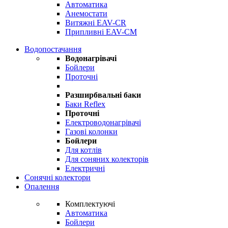
Автоматика
Анемостати
Витяжні EAV-CR
Припливні EAV-CM
Водопостачання
Водонагрівачі
Бойлери
Проточні
Разширбвальні баки
Баки Reflex
Проточні
Електроводонагрівачі
Газові колонки
Бойлери
Для котлів
Для соняних колекторів
Електричні
Сонячні колектори
Опалення
Комплектуючі
Автоматика
Бойлери