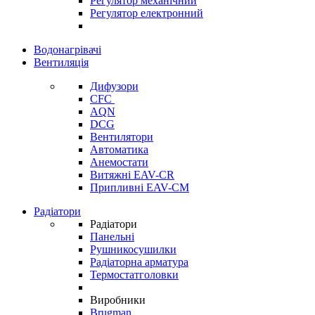
Регулятор механічний
Регулятор електронний
Водонагрівачі
Вентиляція
Дифузори
CFC
AQN
DCG
Вентилятори
Автоматика
Анемостати
Витяжні EAV-CR
Припливні EAV-CM
Радіатори
Радіатори
Панельні
Рушникосушилки
Радіаторна арматура
Термостатголовки
Виробники
Brugman