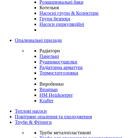
Розширювальні баки
Котельня
Насосні групи & Колектори
Групи безпеки
Насоси циркуляційні
Опалювальні прилади
Радіатори
Панельні
Рушникосушилки
Радіаторна арматура
Термостатголовки
Виробники
Brugman
HM Heizkoerper
Krafter
Теплові насоси
Повітряне опалення та охолодження
Труби & Фітинги
Труби металопластикові