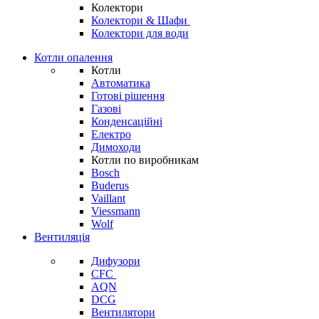
Колектори
Колектори & Шафи
Колектори для води
Котли опалення
Котли
Автоматика
Готові рішення
Газові
Конденсаційні
Електро
Димоходи
Котли по виробникам
Bosch
Buderus
Vaillant
Viessmann
Wolf
Вентиляція
Дифузори
CFC
AQN
DCG
Вентилятори