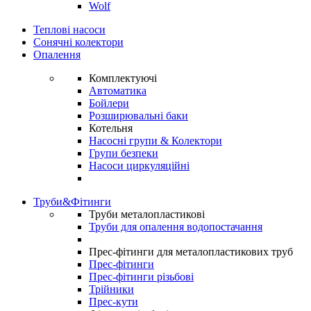
Wolf
Теплові насоси
Сонячні колектори
Опалення
Комплектуючі
Автоматика
Бойлери
Розширювальні баки
Котельня
Насосні групи & Колектори
Групи безпеки
Насоси циркуляційні
Труби&Фітинги
Труби металопластикові
Труби для опалення водопостачання
Прес-фітинги для металопластикових труб
Прес-фітинги
Прес-фітинги різьбові
Трійники
Прес-кути