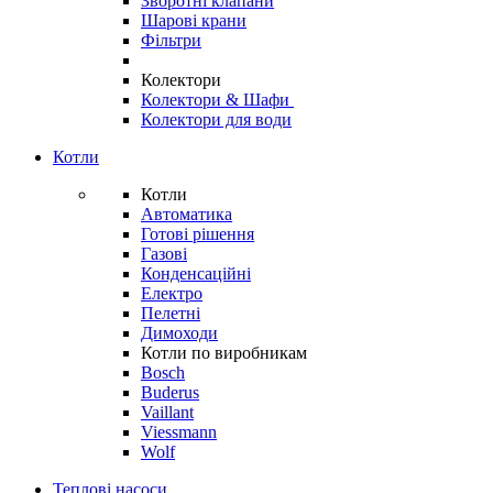
Зворотні клапани
Шарові крани
Фільтри
Колектори
Колектори & Шафи
Колектори для води
Котли
Котли
Автоматика
Готові рішення
Газові
Конденсаційні
Електро
Пелетні
Димоходи
Котли по виробникам
Bosch
Buderus
Vaillant
Viessmann
Wolf
Теплові насоси