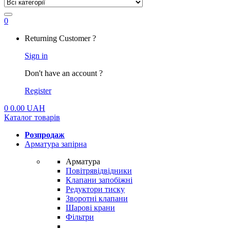
0
My
Returning Customer ?
Account
Sign in
Don't have an account ?
Register
0
0.00
UAH
Каталог товарів
Розпродаж
Арматура запірна
Арматура
Повітрявідвідники
Клапани запобіжні
Редуктори тиску
Зворотні клапани
Шарові крани
Фільтри