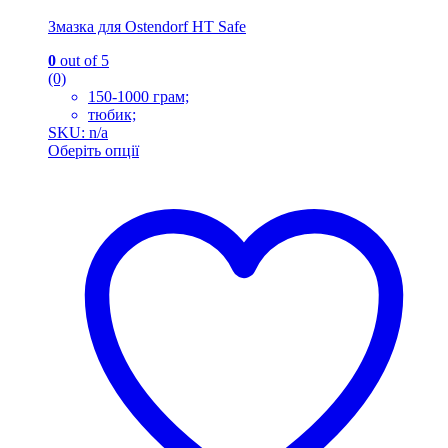
Змазка для Ostendorf HT Safe
0
out of 5
(0)
150-1000 грам;
тюбик;
SKU: n/a
Оберіть опції
Цей
товар
має
кілька
варіантів.
Параметри
можна
вибрати
на
сторінці
товару