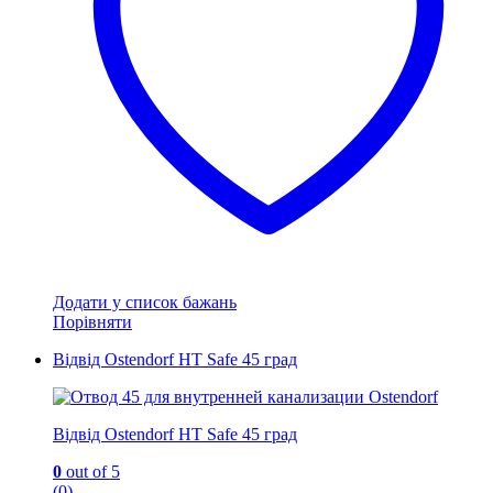
вибрати
на
сторінці
товару
Додати у список бажань
Порівняти
Відвід Ostendorf HT Safe 45 град
Відвід Ostendorf HT Safe 45 град
0
out of 5
(0)