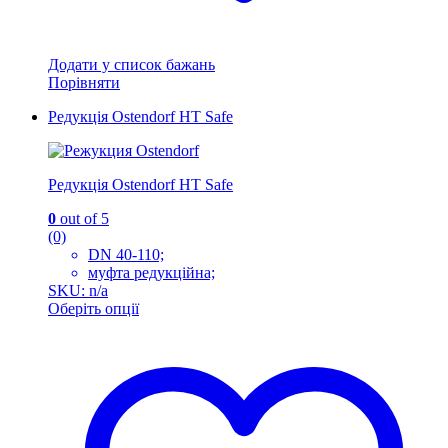
Додати у список бажань
Порівняти
Редукція Ostendorf HT Safe
Редукція Ostendorf HT Safe
0
out of 5
(0)
DN 40-110;
муфта редукційна;
SKU: n/a
Оберіть опції
Цей
товар
має
кілька
варіантів.
Параметри
можна