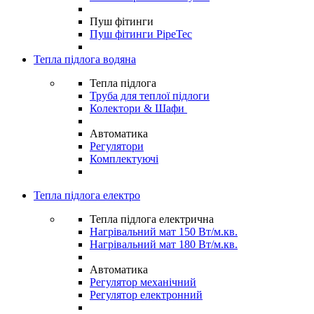
Пуш фітинги
Пуш фітинги PipeTec
Тепла підлога водяна
Тепла підлога
Труба для теплої підлоги
Колектори & Шафи
Автоматика
Регулятори
Комплектуючі
Тепла підлога електро
Тепла підлога електрична
Нагрівальний мат 150 Вт/м.кв.
Нагрівальний мат 180 Вт/м.кв.
Автоматика
Регулятор механічний
Регулятор електронний