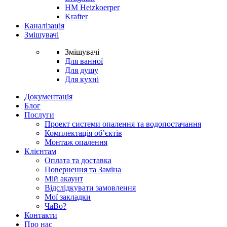
HM Heizkoerper
Krafter
Каналізація
Змішувачі
Змішувачі
Для ванної
Для душу
Для кухні
Документація
Блог
Послуги
Проект системи опалення та водопостачання
Комплектація об’єктів
Монтаж опалення
Клієнтам
Оплата та доставка
Повернення та Заміна
Мій акаунт
Відслідкувати замовлення
Мої закладки
ЧаВо?
Контакти
Про нас