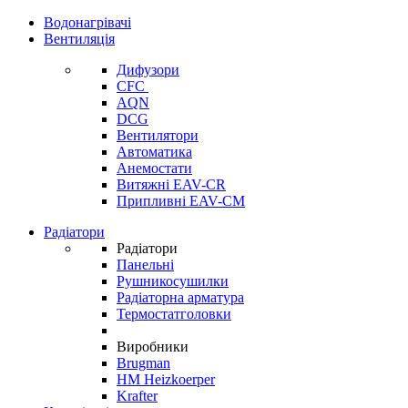
Водонагрівачі
Вентиляція
Дифузори
CFC
AQN
DCG
Вентилятори
Автоматика
Анемостати
Витяжні EAV-CR
Припливні EAV-CM
Радіатори
Радіатори
Панельні
Рушникосушилки
Радіаторна арматура
Термостатголовки
Виробники
Brugman
HM Heizkoerper
Krafter