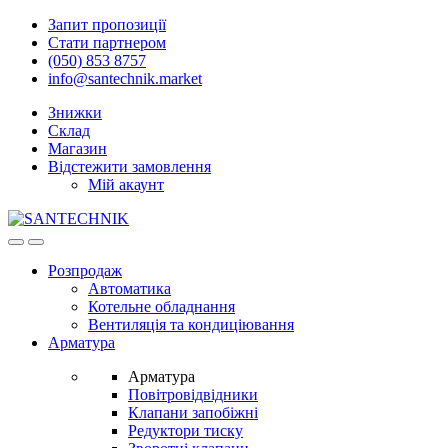
Skip
Skip
Запит пропозиції
to
to
Стати партнером
navigation
content
(050) 853 8757
info@santechnik.market
Знижки
Склад
Магазин
Відстежити замовлення
Мій акаунт
Open
Close
Розпродаж
Автоматика
Котельне обладнання
Вентиляція та кондиціювання
Арматура
Арматура
Повітровідвідники
Клапани запобіжні
Редуктори тиску