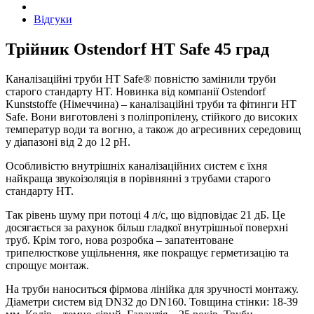
Відгуки
Трійник Ostendorf HT Safe 45 град
Каналізаційні труби HT Safe® повністю замінили труби
старого стандарту HT. Новинка від компанії Оstendorf
Kunststoffe (Німеччина) – каналізаційні труби та фітинги HT
Safe. Вони виготовлені з поліпропілену, стійкого до високих
температур води та вогню, а також до агресивних середовищ
у діапазоні від 2 до 12 рH.
Особливістю внутрішніх каналізаційних систем є їхня
найкраща звукоізоляція в порівнянні з трубами старого
стандарту HT.
Так рівень шуму при потоці 4 л/с, що відповідає 21 дБ. Це
досягається за рахунок більш гладкої внутрішньої поверхні
труб. Крім того, нова розробка – запатентоване
трипелюсткове ущільнення, яке покращує герметизацію та
спрощує монтаж.
На труби наноситься фірмова лінійка для зручності монтажу.
Діаметри систем від DN32 до DN160. Товщина стінки: 18-39