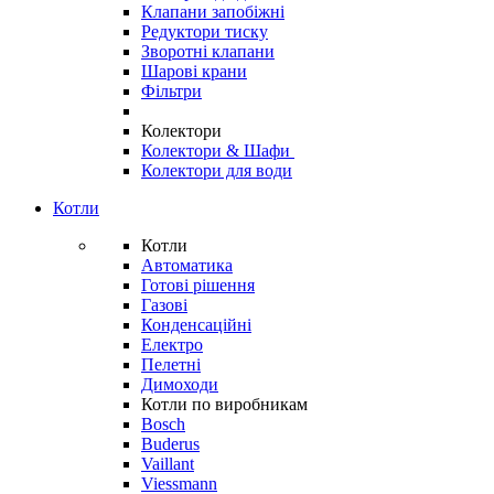
Клапани запобіжні
Редуктори тиску
Зворотні клапани
Шарові крани
Фільтри
Колектори
Колектори & Шафи
Колектори для води
Котли
Котли
Автоматика
Готові рішення
Газові
Конденсаційні
Електро
Пелетні
Димоходи
Котли по виробникам
Bosch
Buderus
Vaillant
Viessmann