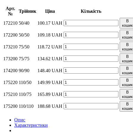
Арт.
Трійник
Ціна
Кількість
№
В
172210
50/40
100.17
UAH
кошик
В
172200
50/50
109.18
UAH
кошик
В
173210
75/50
118.72
UAH
кошик
В
173200
75/75
134.62
UAH
кошик
В
174200
90/90
148.40
UAH
кошик
В
175220
110/50
149.99
UAH
кошик
В
175210
110/75
165.89
UAH
кошик
В
175200
110/110
188.68
UAH
кошик
Опис
Характеристики