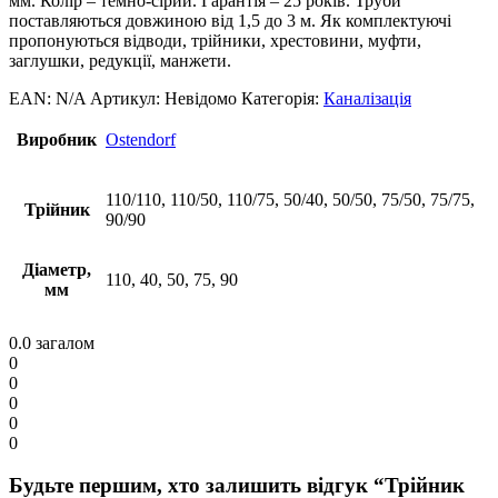
мм. Колір – темно-сірий. Гарантія – 25 років. Труби
поставляються довжиною від 1,5 до 3 м. Як комплектуючі
пропонуються відводи, трійники, хрестовини, муфти,
заглушки, редукції, манжети.
EAN:
N/A
Артикул:
Невідомо
Категорія:
Каналізація
Виробник
Ostendorf
110/110, 110/50, 110/75, 50/40, 50/50, 75/50, 75/75,
Трійник
90/90
Діаметр,
110, 40, 50, 75, 90
мм
0.0
загалом
0
0
0
0
0
Будьте першим, хто залишить відгук “Трійник