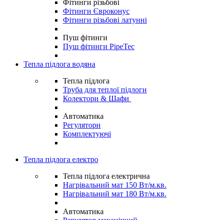
Фітинги різьбові
Фітинги Євроконус
Фітинги різьбові латунні
Пуш фітинги
Пуш фітинги PipeTec
Тепла підлога водяна
Тепла підлога
Труба для теплої підлоги
Колектори & Шафи
Автоматика
Регулятори
Комплектуючі
Тепла підлога електро
Тепла підлога електрична
Нагрівальний мат 150 Вт/м.кв.
Нагрівальний мат 180 Вт/м.кв.
Автоматика