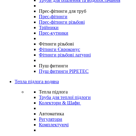
Труби для опалення та водопостачання
Прес-фітинги для труб
Прес-фітинги
Прес-фітинги різьбові
Трійники
Прес-кутники
Фітинги різьбові
Фітинги Євроконус
Фітинги різьбові латунні
Пуш фитинги
Пуш фитинги PIPETEC
Тепла підлога водяна
Тепла підлога
Труба для теплої підлоги
Колектори & Шафи
Автоматика
Регулятори
Комплектуючі