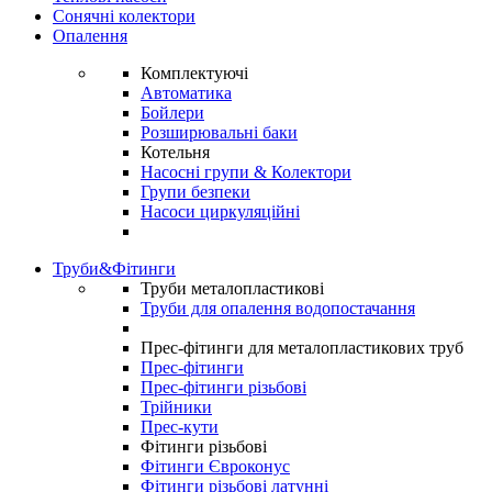
Сонячні колектори
Опалення
Комплектуючі
Автоматика
Бойлери
Розширювальні баки
Котельня
Насосні групи & Колектори
Групи безпеки
Насоси циркуляційні
Труби&Фітинги
Труби металопластикові
Труби для опалення водопостачання
Прес-фітинги для металопластикових труб
Прес-фітинги
Прес-фітинги різьбові
Трійники
Прес-кути
Фітинги різьбові
Фітинги Євроконус
Фітинги різьбові латунні