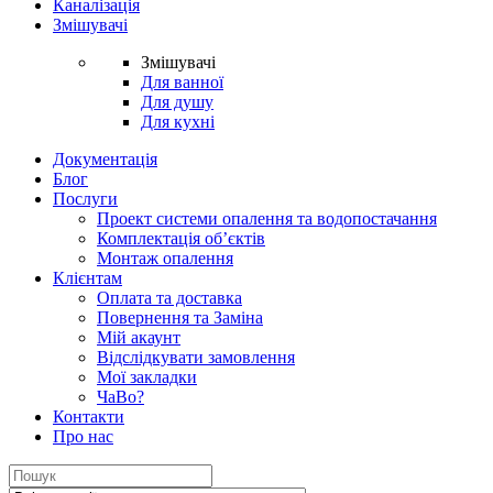
Каналізація
Змішувачі
Змішувачі
Для ванної
Для душу
Для кухні
Документація
Блог
Послуги
Проект системи опалення та водопостачання
Комплектація об’єктів
Монтаж опалення
Клієнтам
Оплата та доставка
Повернення та Заміна
Мій акаунт
Відслідкувати замовлення
Мої закладки
ЧаВо?
Контакти
Про нас
Search
for: