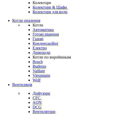
Колектори
Колектори & Шафи
Колектори для води
Котли опалення
Котли
Автоматика
Готові рішення
Газові
Конденсаційні
Електро
Димоходи
Котли по виробникам
Bosch
Buderus
Vaillant
Viessmann
Wolf
Вентиляція
Дифузори
CFC
AQN
DCG
Вентилятори