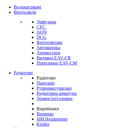
Водонагрівачі
Вентиляція
Дифузори
CFC
AQN
DCG
Вентилятори
Автоматика
Анемостати
Витяжні EAV-CR
Припливні EAV-CM
Радіатори
Радіатори
Панельні
Рушникосушилки
Радіаторна арматура
Термостатголовки
Виробники
Brugman
HM Heizkoerper
Krafter