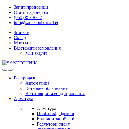
Skip
Skip
Запит пропозиції
to
to
Стати партнером
navigation
content
(050) 853 8757
info@santechnik.market
Знижки
Склад
Магазин
Відстежити замовлення
Мій акаунт
Open
Close
Розпродаж
Автоматика
Котельне обладнання
Вентиляція та кондиціювання
Арматура
Арматура
Повітровідвідники
Клапани запобіжні
Редуктори тиску