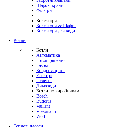
Зворотні клапани
Шарові крани
Фільтри
Колектори
Колектори & Шафи
Колектори для води
Котли
Котли
Автоматика
Готові рішення
Газові
Конденсаційні
Електро
Пелетні
Димоходи
Котли по виробникам
Bosch
Buderus
Vaillant
Viessmann
Wolf
Теплові насоси