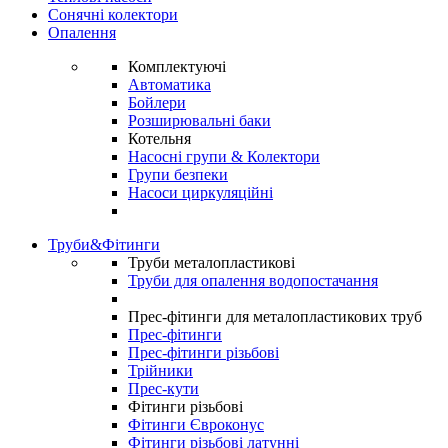
Сонячні колектори
Опалення
Комплектуючі
Автоматика
Бойлери
Розширювальні баки
Котельня
Насосні групи & Колектори
Групи безпеки
Насоси циркуляційні
Труби&Фітинги
Труби металопластикові
Труби для опалення водопостачання
Прес-фітинги для металопластикових труб
Прес-фітинги
Прес-фітинги різьбові
Трійники
Прес-кути
Фітинги різьбові
Фітинги Євроконус
Фітинги різьбові латунні