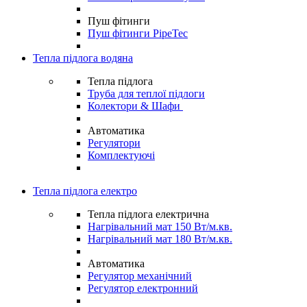
Пуш фітинги
Пуш фітинги PipeTec
Тепла підлога водяна
Тепла підлога
Труба для теплої підлоги
Колектори & Шафи
Автоматика
Регулятори
Комплектуючі
Тепла підлога електро
Тепла підлога електрична
Нагрівальний мат 150 Вт/м.кв.
Нагрівальний мат 180 Вт/м.кв.
Автоматика
Регулятор механічний
Регулятор електронний