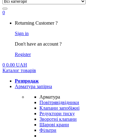
0
My
Returning Customer ?
Account
Sign in
Don't have an account ?
Register
0
0.00
UAH
Каталог товарів
Розпродаж
Арматура запірна
Арматура
Повітрявідвідники
Клапани запобіжні
Редуктори тиску
Зворотні клапани
Шарові крани
Фільтри