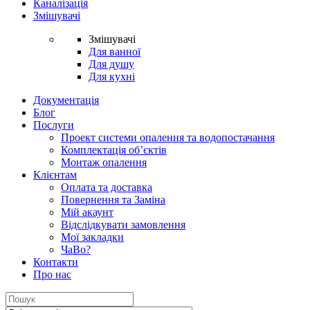
Каналізація
Змішувачі
Змішувачі
Для ванної
Для душу
Для кухні
Документація
Блог
Послуги
Проект системи опалення та водопостачання
Комплектація об’єктів
Монтаж опалення
Клієнтам
Оплата та доставка
Повернення та Заміна
Мій акаунт
Відслідкувати замовлення
Мої закладки
ЧаВо?
Контакти
Про нас
Search
for: