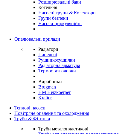
Розширювальні баки
Котельня
Насосні групи & Колектори
Групи безпеки
Насоси циркуляційні
Опалювальні прилади
Радіатори
Панельні
Рушникосушилки
Радіаторна арматура
Термостатголовки
Виробники
Brugman
HM Heizkoerper
Krafter
Теплові насоси
Повітряне опалення та охолодження
Труби & Фітинги
Труби металопластикові