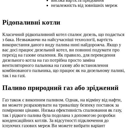
висока вартість придбання
незалежність від зовнішніх мереж
Рідопаливні котли
Класичний рідкопаливний котел спалює дизель, що подається
з бака. Незважаючи на найсучасніші технології, вартість
використання даного виду палива нині найдорожча. Якщо у
вас досі працює дизельний котел, ви повинні подумати про
перехід на газове опалення. Як правило, для переведення
дизельного котла на газ потрібна просто заміна
вентиляторного пальника на газову або встановлення
комбінованого пальника, що працює як на дизельному паливі,
так і на газі.
Паливо природний газ або зріджений
Газ також є викопним паливом. Однак, на відміну від нафти,
ви можете розраховувати на тривалішу безпеку поставок за
помірними цінами. Низька ефективність спалювання як газу,
так і рідкого палива була подолана з допомогою розробки
конденсаційних котлів. За відсутності підключення до
існуючих газових мереж Ви можете вибрати варіант