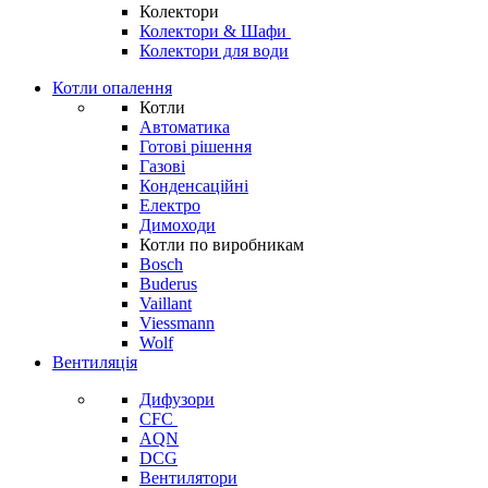
Колектори
Колектори & Шафи
Колектори для води
Котли опалення
Котли
Автоматика
Готові рішення
Газові
Конденсаційні
Електро
Димоходи
Котли по виробникам
Bosch
Buderus
Vaillant
Viessmann
Wolf
Вентиляція
Дифузори
CFC
AQN
DCG
Вентилятори