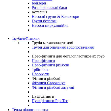
Бойлери
Розширювальні баки
Котельня
Насосні групи & Колектори
Групи безпеки
Насоси циркуляційні
Труби&Фітинги
Труби металопластикові
Труби для опалення водопостачання
Прес-фітинги для металопластикових труб
Прес-фітинги
Прес-фітинги різьбові
Трійники
Прес-кути
Фітинги різьбові
Фітинги Євроконус
Фітинги різьбові латунні
Пуш фітинги
Пуш фітинги PipeTec
Тепла підлога водяна