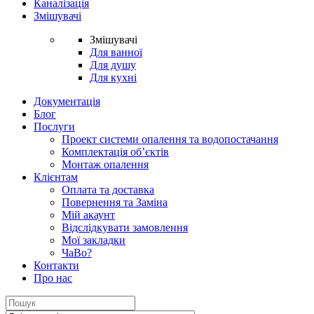
Каналізація
Змішувачі
Змішувачі
Для ванної
Для душу
Для кухні
Документація
Блог
Послуги
Проект системи опалення та водопостачання
Комплектація об’єктів
Монтаж опалення
Клієнтам
Оплата та доставка
Повернення та Заміна
Мій акаунт
Відслідкувати замовлення
Мої закладки
ЧаВо?
Контакти
Про нас
Search
for: