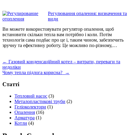
Регулювання опалення: визначення та
види
Ви можете використовувати регулятор опалення, щоб
встановити скільки тепла вам потрібно і коли. Потім
технологія сама подбає про це і, таким чином, забезпечить
зручну та ефективну роботу. Це можливо по-різному,…
←
Газовий конденсаційний котел – витрати, переваги та
недоліки
Чому тепла підлога корисна?
→
Статті
Тепловий насос
(3)
Металопластикові труби
(2)
Геліоколектори
(1)
Опалення
(16)
Арматура
(1)
Котли
(4)