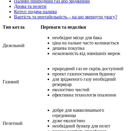
Паливо природний газ або зріджений
Дрова та пелети
Котел: подача палива
Вартість та рентабельність – на що звернути увагу?
Тип котла
Переваги та недоліки
необхідне місце для бака
ціна на пальне часто коливається
Дизельний
дешева покупка
незалежність від зовнішніх мереж
природний газ не скрізь доступний
проект газопостачання будинку
для зрідженого газу необхідний
Газовий
резервуар
екологічно чистий
ефективна технологія опалення
добре для навколишнього
середовища
дуже екологічно
Пелетний
необхідний бункер для пелет