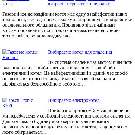
витрати, переваги та недоліки
записів
Газовий конденсаційний котел має одну з найефективніших
технологій, яку в даний час можуть запропонувати виробники
опалювального обладнання. Порівняно зі звичайними
котлами опалення з постійною чи низькотемпературною
технологією, вона заощаджує до…
Вибираємо котел для опалення
Як система опалення за містом більшість
власників житла вибирають для опалення газовий або
електричний котел. Це найефективніший в даний час спосіб
опалення власного будинку. Якісне газове обладнання
відрізняється безперебійною роботою…
Вибираємо електрокотел
Приблизно протягом 6 місяців щорічно
ми перебуваємо у серйозній залежності від системи опалення.
Для заміського будинку або квартири з автономним
опаленням основним джерелом тепла є котел, за допомогою
якого обігрівається…