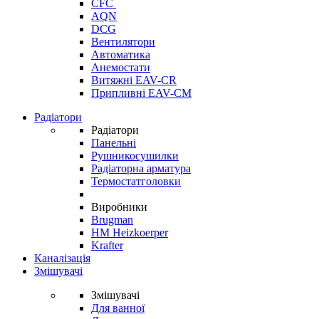
CFC
AQN
DCG
Вентилятори
Автоматика
Анемостати
Витяжні EAV-CR
Припливні EAV-CM
Радіатори
Радіатори
Панельні
Рушникосушилки
Радіаторна арматура
Термостатголовки
Виробники
Brugman
HM Heizkoerper
Krafter
Каналізація
Змішувачі
Змішувачі
Для ванної