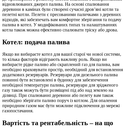
відновлюваних джерел палива. На основі спалювання
деревини в камінах були створені сучасні дров’яні котли та
пелетні котли. Пелети є пресованими паличками з деревних
відходів, які забезпечать вам комфортне зберігання та подачу
палива в котел. У модифікованих типах та налаштуваннях
котла також можна ефективно спалювати тріску або дрова.
Котел: подача палива
Якщо ви вибираєте котел для вашої старої чи нової системи,
то кілька факторів відіграють важливу роль. Якщо ви
вибираєте рідке паливо або скраплений газ для палива, вам
необхідно враховувати простір, необхідний для встановлення
додаткових резервуарів. Резервуари для дизельного палива
повинні бути встановлені в будинку для забезпечення
необхідної температури палива, резервуари для зрідженого
газу також можуть бути розміщені під або над землею на
ділянці. При спалюванні деревини або пелету вам також
необхідно зберігати паливо поруч із котлом. Для опалення
природним газом має бути можливе підключення до мережі
газопостачання.
Вартість та рентабельність – на що