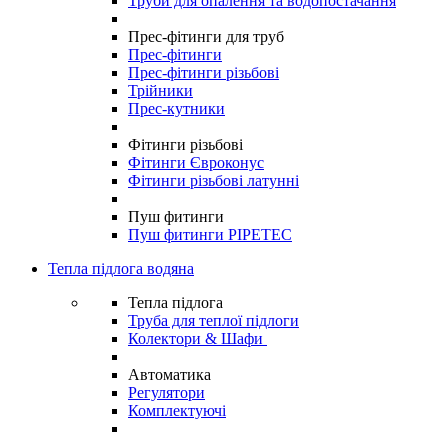
Труби для опалення та водопостачання
Прес-фітинги для труб
Прес-фітинги
Прес-фітинги різьбові
Трійники
Прес-кутники
Фітинги різьбові
Фітинги Євроконус
Фітинги різьбові латунні
Пуш фитинги
Пуш фитинги PIPETEC
Тепла підлога водяна
Тепла підлога
Труба для теплої підлоги
Колектори & Шафи
Автоматика
Регулятори
Комплектуючі