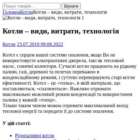
Шукати:
Шукати
Головна
Котли
Котли – види, витрати, технологія
Котли – види, витрати, технологія
Котли
23.07.2019
09.08.2022
Котел є серцем вашої системи опалення, якщо Ви не
використовуєте альтернативні джерела, такі як тепловий
насос, сонячні колектори. Сучасні котли працюють на рідкому
паливі, газі, деревині та пелетах переважно в
конденсаційному режимі, і суттєво перевершують старі котли
ефективності. Котел – це «топка», в якій матеріали, що
поставляються, «спалюються». Важливо отримати
максимально можливий режим конденсації та використання
палива у кожній «топці».
Тільки таким чином можна отримати максимальний вихід
теплової енергії та передати її до системи опалення.
У цій статті:
Рідопаливні котли