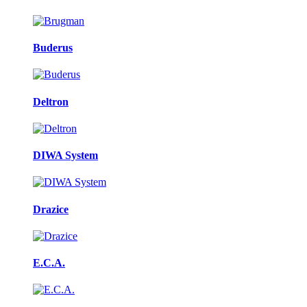
Buderus
Deltron
DIWA System
Drazice
E.C.A.