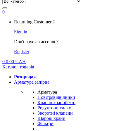
0
My
Returning Customer ?
Account
Sign in
Don't have an account ?
Register
0
0.00
UAH
Каталог товарів
Розпродаж
Арматура запірна
Арматура
Повітрявідвідники
Клапани запобіжні
Редуктори тиску
Зворотні клапани
Шарові крани
Фільтри