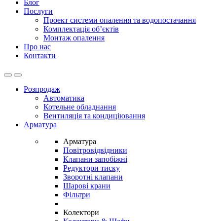
Блог
Послуги
Проект системи опалення та водопостачання
Комплектація об’єктів
Монтаж опалення
Про нас
Контакти
Open
Close
Розпродаж
Автоматика
Котельне обладнання
Вентиляція та кондиціювання
Арматура
Арматура
Повітровідвідники
Клапани запобіжні
Редуктори тиску
Зворотні клапани
Шарові крани
Фільтри
Колектори