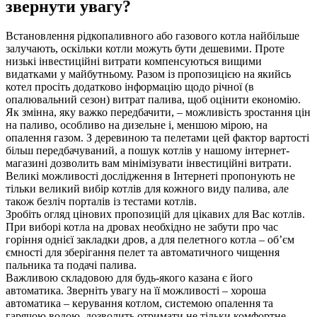
звернути увагу?
Встановлення рідкопаливного або газового котла найбільше
залучають, оскільки котли можуть бути дешевими. Проте
низькі інвестиційні витрати компенсуються вищими
видатками у майбутньому. Разом із пропозицією на якийсь
котел просіть додатково інформацію щодо річної (в
опалювальний сезон) витрат палива, щоб оцінити економію.
Як змінна, яку важко передбачити, – можливість зростання цін
на паливо, особливо на дизельне і, меншою мірою, на
опалення газом. З деревиною та пелетами цей фактор вартості
більш передбачуваний, а пошук котлів у нашому інтернет-
магазині дозволить вам мінімізувати інвестиційні витрати.
Великі можливості дослідження в Інтернеті пропонують не
тільки великий вибір котлів для кожного виду палива, але
також безліч порталів із тестами котлів.
Зробіть огляд цінових пропозицій для цікавих для Вас котлів.
При виборі котла на дровах необхідно не забути про час
горіння однієї закладки дров, а для пелетного котла – об’єм
ємності для зберігання пелет та автоматичного чищення
пальника та подачі палива.
Важливою складовою для будь-якого казана є його
автоматика. Зверніть увагу на її можливості – хороша
автоматика – керування котлом, системою опалення та
гарячою водою, дозволить отримати не тільки комфортне