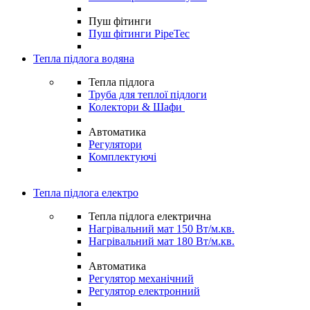
Пуш фітинги
Пуш фітинги PipeTec
Тепла підлога водяна
Тепла підлога
Труба для теплої підлоги
Колектори & Шафи
Автоматика
Регулятори
Комплектуючі
Тепла підлога електро
Тепла підлога електрична
Нагрівальний мат 150 Вт/м.кв.
Нагрівальний мат 180 Вт/м.кв.
Автоматика
Регулятор механічний
Регулятор електронний