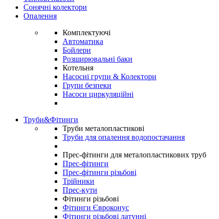
Сонячні колектори
Опалення
Комплектуючі
Автоматика
Бойлери
Розширювальні баки
Котельня
Насосні групи & Колектори
Групи безпеки
Насоси циркуляційні
Труби&Фітинги
Труби металопластикові
Труби для опалення водопостачання
Прес-фітинги для металопластикових труб
Прес-фітинги
Прес-фітинги різьбові
Трійники
Прес-кути
Фітинги різьбові
Фітинги Євроконус
Фітинги різьбові латунні