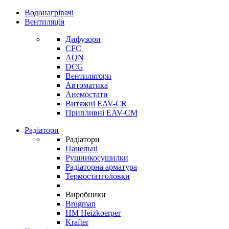
Водонагрівачі
Вентиляція
Дифузори
CFC
AQN
DCG
Вентилятори
Автоматика
Анемостати
Витяжні EAV-CR
Припливні EAV-CM
Радіатори
Радіатори
Панельні
Рушникосушилки
Радіаторна арматура
Термостатголовки
Виробники
Brugman
HM Heizkoerper
Krafter