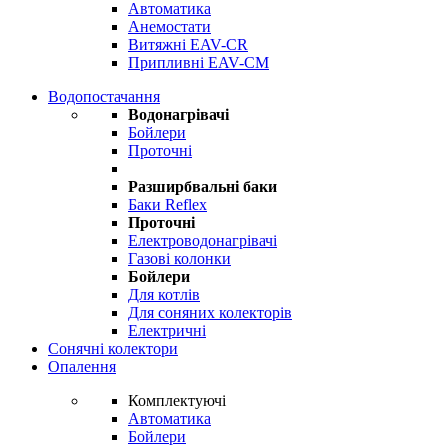
Автоматика
Анемостати
Витяжні EAV-CR
Припливні EAV-CM
Водопостачання
Водонагрівачі
Бойлери
Проточні
Разширбвальні баки
Баки Reflex
Проточні
Електроводонагрівачі
Газові колонки
Бойлери
Для котлів
Для соняних колекторів
Електричні
Сонячні колектори
Опалення
Комплектуючі
Автоматика
Бойлери