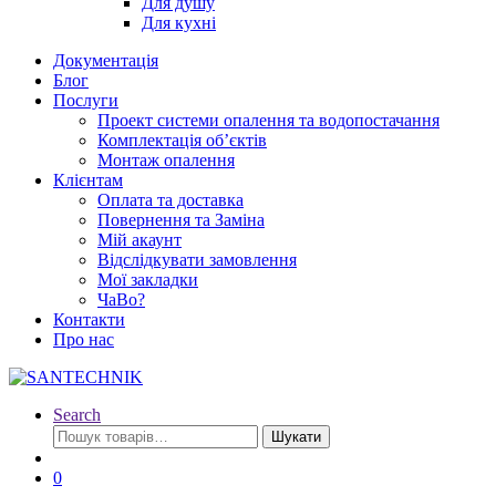
Для душу
Для кухні
Документація
Блог
Послуги
Проект системи опалення та водопостачання
Комплектація об’єктів
Монтаж опалення
Клієнтам
Оплата та доставка
Повернення та Заміна
Мій акаунт
Відслідкувати замовлення
Мої закладки
ЧаВо?
Контакти
Про нас
Search
Шукати:
Шукати
0