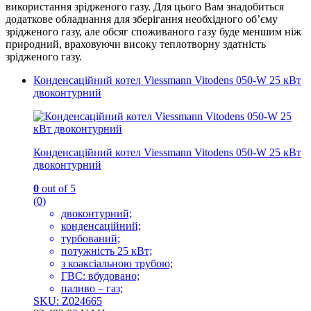
використання зрідженого газу. Для цього Вам знадобиться
додаткове обладнання для зберігання необхідного об’єму
зрідженого газу, але обсяг споживаного газу буде меншим ніж
природний, враховуючи високу теплотворну здатність
зрідженого газу.
Конденсаційний котел Viessmann Vitodens 050-W 25 кВт
двоконтурний
Конденсаційний котел Viessmann Vitodens 050-W 25 кВт
двоконтурний
0
out of 5
(0)
двоконтурний;
конденсаційний;
турбований;
потужність 25 кВт;
з коаксіальною трубою;
ГВС: вбудовано;
паливо – газ;
SKU: Z024665