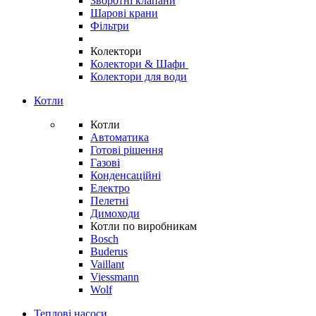
Зворотні клапани
Шарові крани
Фільтри
Колектори
Колектори & Шафи
Колектори для води
Котли
Котли
Автоматика
Готові рішення
Газові
Конденсаційні
Електро
Пелетні
Димоходи
Котли по виробникам
Bosch
Buderus
Vaillant
Viessmann
Wolf
Теплові насоси