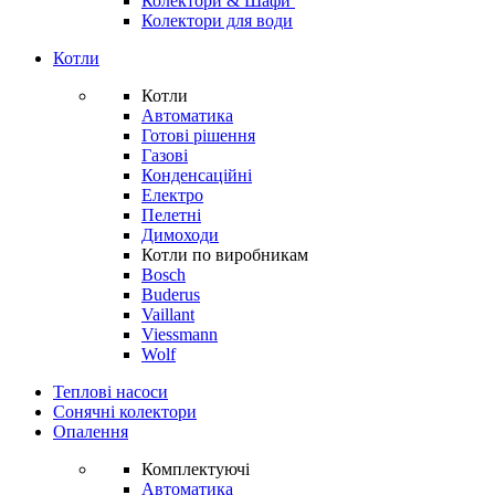
Колектори & Шафи
Колектори для води
Котли
Котли
Автоматика
Готові рішення
Газові
Конденсаційні
Електро
Пелетні
Димоходи
Котли по виробникам
Bosch
Buderus
Vaillant
Viessmann
Wolf
Теплові насоси
Сонячні колектори
Опалення
Комплектуючі
Автоматика