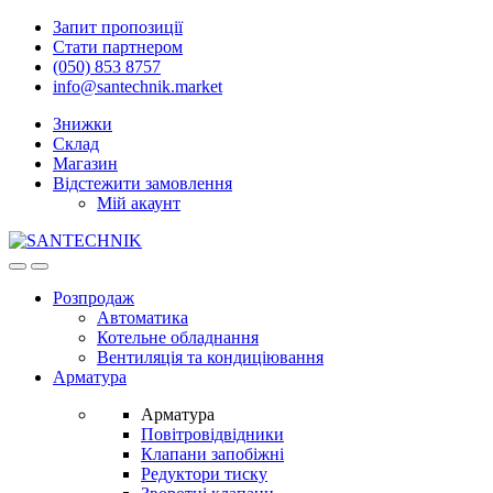
Skip
Skip
Запит пропозиції
to
to
Стати партнером
navigation
content
(050) 853 8757
info@santechnik.market
Знижки
Склад
Магазин
Відстежити замовлення
Мій акаунт
Open
Close
Розпродаж
Автоматика
Котельне обладнання
Вентиляція та кондиціювання
Арматура
Арматура
Повітровідвідники
Клапани запобіжні
Редуктори тиску