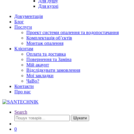
Для душу
Для кухні
Документація
Блог
Послуги
Проект системи опалення та водопостачання
Комплектація об’єктів
Монтаж опалення
Клієнтам
Оплата та доставка
Повернення та Заміна
Мій акаунт
Відслідкувати замовлення
Мої закладки
ЧаВо?
Контакти
Про нас
Search
Шукати:
Шукати
0