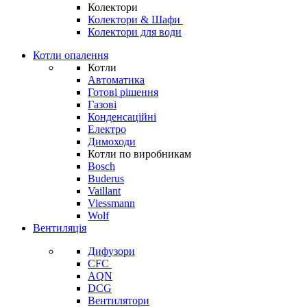
Колектори
Колектори & Шафи
Колектори для води
Котли опалення
Котли
Автоматика
Готові рішення
Газові
Конденсаційні
Електро
Димоходи
Котли по виробникам
Bosch
Buderus
Vaillant
Viessmann
Wolf
Вентиляція
Дифузори
CFC
AQN
DCG
Вентилятори