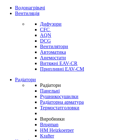
Водонагрівачі
Вентиляція
Дифузори
CFC
AQN
DCG
Вентилятори
Автоматика
Анемостати
Витяжні EAV-CR
Припливні EAV-CM
Радіатори
Радіатори
Панельні
Рушникосушилки
Радіаторна арматура
Термостатголовки
Виробники
Brugman
HM Heizkoerper
Krafter