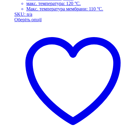
макс. температура: 120 °C.
Макс. температура мембрани: 110 °C.
SKU: n/a
Оберіть опції
Цей
товар
має
кілька
варіантів.
Параметри
можна
вибрати
на
сторінці
товару