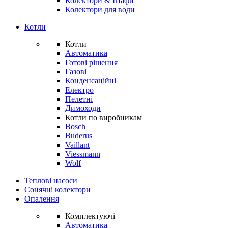
Колектори & Шафи
Колектори для води
Котли
Котли
Автоматика
Готові рішення
Газові
Конденсаційні
Електро
Пелетні
Димоходи
Котли по виробникам
Bosch
Buderus
Vaillant
Viessmann
Wolf
Теплові насоси
Сонячні колектори
Опалення
Комплектуючі
Автоматика