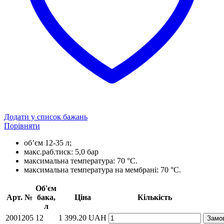
Додати у список бажань
Порівняти
об’єм 12-35 л;
макс.раб.тиск: 5,0 бар
максимальна температура: 70 °C.
максимальна температура на мембрані: 70 °C.
Об'єм
Арт. №
бака,
Ціна
Кількість
л
2001205
12
1 399.20
UAH
Замо