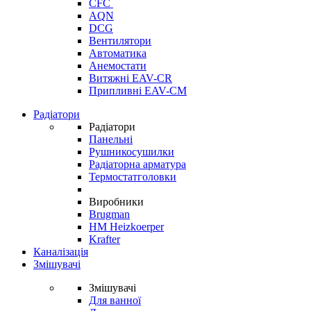
CFC
AQN
DCG
Вентилятори
Автоматика
Анемостати
Витяжні EAV-CR
Припливні EAV-CM
Радіатори
Радіатори
Панельні
Рушникосушилки
Радіаторна арматура
Термостатголовки
Виробники
Brugman
HM Heizkoerper
Krafter
Каналізація
Змішувачі
Змішувачі
Для ванної