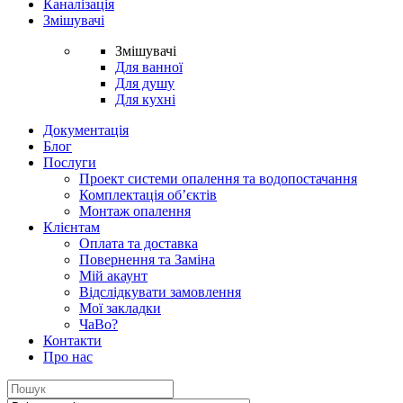
Каналізація
Змішувачі
Змішувачі
Для ванної
Для душу
Для кухні
Документація
Блог
Послуги
Проект системи опалення та водопостачання
Комплектація об’єктів
Монтаж опалення
Клієнтам
Оплата та доставка
Повернення та Заміна
Мій акаунт
Відслідкувати замовлення
Мої закладки
ЧаВо?
Контакти
Про нас
Search
for: