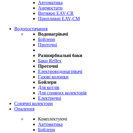
Автоматика
Анемостати
Витяжні EAV-CR
Припливні EAV-CM
Водопостачання
Водонагрівачі
Бойлери
Проточні
Разширбвальні баки
Баки Reflex
Проточні
Електроводонагрівачі
Газові колонки
Бойлери
Для котлів
Для соняних колекторів
Електричні
Сонячні колектори
Опалення
Комплектуючі
Автоматика
Бойлери