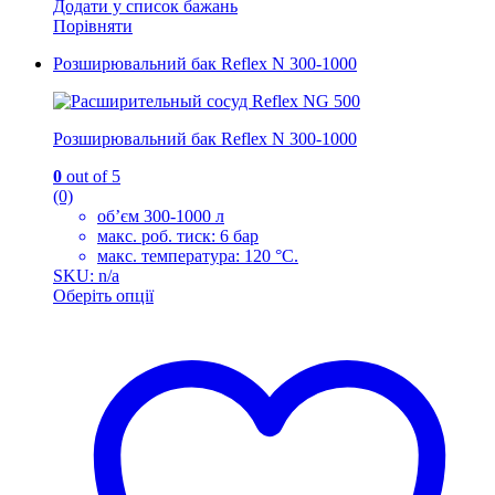
Додати у список бажань
Порівняти
Розширювальний бак Reflex N 300-1000
Розширювальний бак Reflex N 300-1000
0
out of 5
(0)
об’єм 300-1000 л
макс. роб. тиск: 6 бар
макс. температура: 120 °C.
SKU: n/a
Оберіть опції
Цей
товар
має
кілька
варіантів.
Параметри
можна
вибрати
на
сторінці