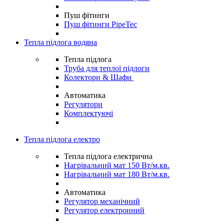
Пуш фітинги
Пуш фітинги PipeTec
Тепла підлога водяна
Тепла підлога
Труба для теплої підлоги
Колектори & Шафи
Автоматика
Регулятори
Комплектуючі
Тепла підлога електро
Тепла підлога електрична
Нагрівальний мат 150 Вт/м.кв.
Нагрівальний мат 180 Вт/м.кв.
Автоматика
Регулятор механічний
Регулятор електронний