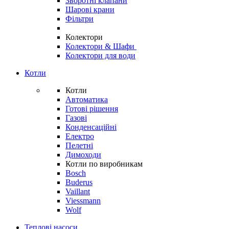
Зворотні клапани
Шарові крани
Фільтри
Колектори
Колектори & Шафи
Колектори для води
Котли
Котли
Автоматика
Готові рішення
Газові
Конденсаційні
Електро
Пелетні
Димоходи
Котли по виробникам
Bosch
Buderus
Vaillant
Viessmann
Wolf
Теплові насоси