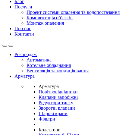
Блог
Послуги
Проект системи опалення та водопостачання
Комплектація об’єктів
Монтаж опалення
Про нас
Контакти
Open
Close
Розпродаж
Автоматика
Котельне обладнання
Вентиляція та кондиціювання
Арматура
Арматура
Повітровідвідники
Клапани запобіжні
Редуктори тиску
Зворотні клапани
Шарові крани
Фільтри
Колектори