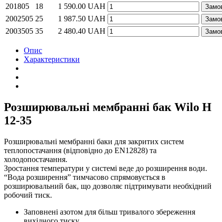
201805
18
1 590.00
UAH
Замо
2002505
25
1 987.50
UAH
Замо
2003505
35
2 480.40
UAH
Замо
Опис
Характеристики
Розширювальні мембранні бак Wilo H
12-35
Розширювальні мембранні баки для закритих систем
теплопостачання (відповідно до EN12828) та
холодопостачання.
Зростання температури у системі веде до розширення води.
“Вода розширення” тимчасово спрямовується в
розширювальний бак, що дозволяє підтримувати необхідний
робочий тиск.
Заповнені азотом для більш тривалого збереження
вихідного тиску.