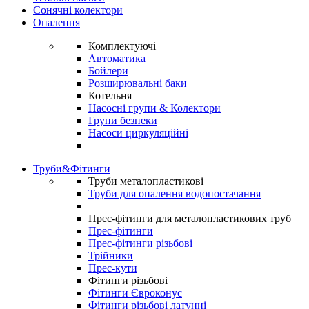
Сонячні колектори
Опалення
Комплектуючі
Автоматика
Бойлери
Розширювальні баки
Котельня
Насосні групи & Колектори
Групи безпеки
Насоси циркуляційні
Труби&Фітинги
Труби металопластикові
Труби для опалення водопостачання
Прес-фітинги для металопластикових труб
Прес-фітинги
Прес-фітинги різьбові
Трійники
Прес-кути
Фітинги різьбові
Фітинги Євроконус
Фітинги різьбові латунні