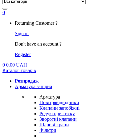
0
My
Returning Customer ?
Account
Sign in
Don't have an account ?
Register
0
0.00
UAH
Каталог товарів
Розпродаж
Арматура запірна
Арматура
Повітрявідвідники
Клапани запобіжні
Редуктори тиску
Зворотні клапани
Шарові крани
Фільтри