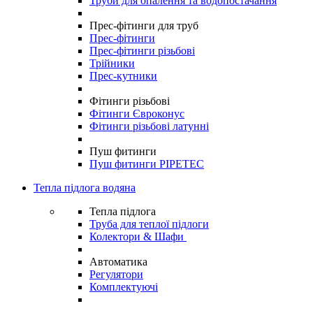
Труби для опалення та водопостачання
Прес-фітинги для труб
Прес-фітинги
Прес-фітинги різьбові
Трійники
Прес-кутники
Фітинги різьбові
Фітинги Євроконус
Фітинги різьбові латунні
Пуш фитинги
Пуш фитинги PIPETEC
Тепла підлога водяна
Тепла підлога
Труба для теплої підлоги
Колектори & Шафи
Автоматика
Регулятори
Комплектуючі