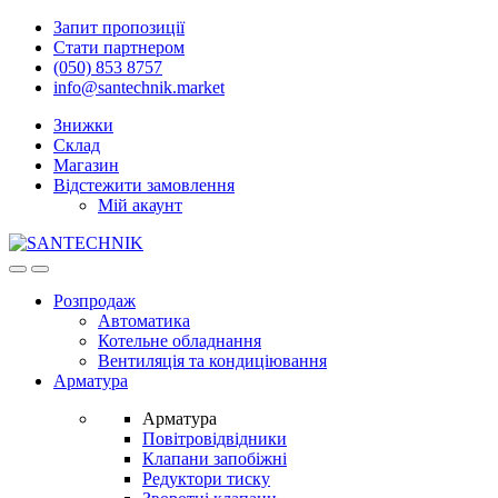
Skip
Skip
Запит пропозиції
to
to
Стати партнером
navigation
content
(050) 853 8757
info@santechnik.market
Знижки
Склад
Магазин
Відстежити замовлення
Мій акаунт
Open
Close
Розпродаж
Автоматика
Котельне обладнання
Вентиляція та кондиціювання
Арматура
Арматура
Повітровідвідники
Клапани запобіжні
Редуктори тиску