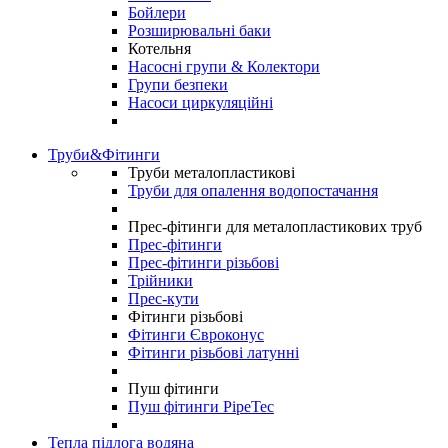
Бойлери
Розширювальні баки
Котельня
Насосні групи & Колектори
Групи безпеки
Насоси циркуляційні
Труби&Фітинги
Труби металопластикові
Труби для опалення водопостачання
Прес-фітинги для металопластикових труб
Прес-фітинги
Прес-фітинги різьбові
Трійники
Прес-кути
Фітинги різьбові
Фітинги Євроконус
Фітинги різьбові латунні
Пуш фітинги
Пуш фітинги PipeTec
Тепла підлога водяна