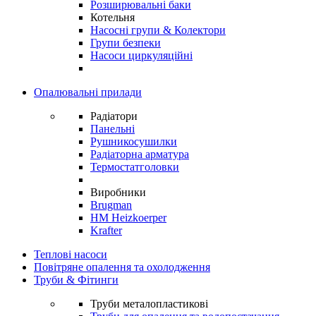
Розширювальні баки
Котельня
Насосні групи & Колектори
Групи безпеки
Насоси циркуляційні
Опалювальні прилади
Радіатори
Панельні
Рушникосушилки
Радіаторна арматура
Термостатголовки
Виробники
Brugman
HM Heizkoerper
Krafter
Теплові насоси
Повітряне опалення та охолодження
Труби & Фітинги
Труби металопластикові