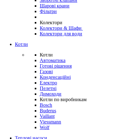
Зворотні клапани
Шарові крани
Фільтри
Колектори
Колектори & Шафи
Колектори для води
Котли
Котли
Автоматика
Готові рішення
Газові
Конденсаційні
Електро
Пелетні
Димоходи
Котли по виробникам
Bosch
Buderus
Vaillant
Viessmann
Wolf
Теплові насоси