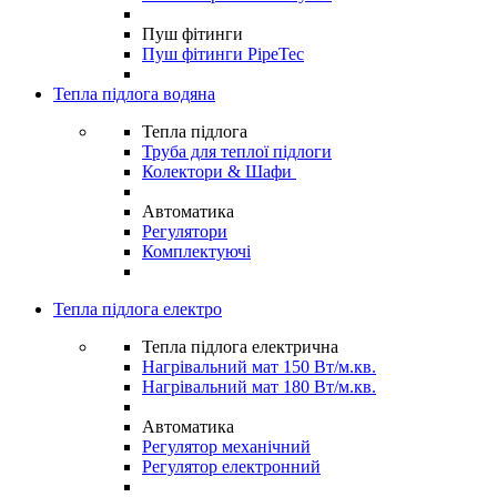
Пуш фітинги
Пуш фітинги PipeTec
Тепла підлога водяна
Тепла підлога
Труба для теплої підлоги
Колектори & Шафи
Автоматика
Регулятори
Комплектуючі
Тепла підлога електро
Тепла підлога електрична
Нагрівальний мат 150 Вт/м.кв.
Нагрівальний мат 180 Вт/м.кв.
Автоматика
Регулятор механічний
Регулятор електронний