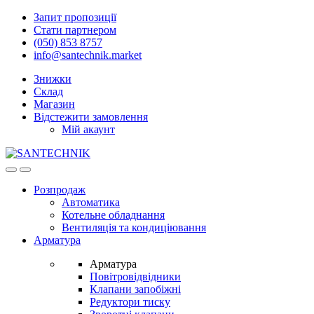
Skip
Skip
Запит пропозиції
to
to
Стати партнером
navigation
content
(050) 853 8757
info@santechnik.market
Знижки
Склад
Магазин
Відстежити замовлення
Мій акаунт
Open
Close
Розпродаж
Автоматика
Котельне обладнання
Вентиляція та кондиціювання
Арматура
Арматура
Повітровідвідники
Клапани запобіжні
Редуктори тиску