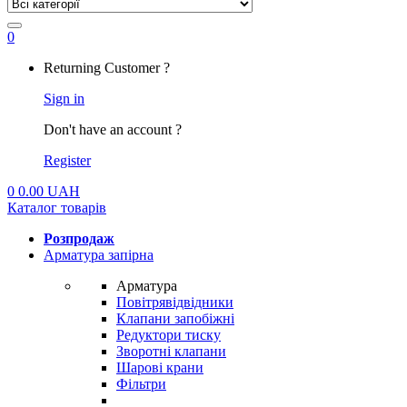
0
My
Returning Customer ?
Account
Sign in
Don't have an account ?
Register
0
0.00
UAH
Каталог товарів
Розпродаж
Арматура запірна
Арматура
Повітрявідвідники
Клапани запобіжні
Редуктори тиску
Зворотні клапани
Шарові крани
Фільтри