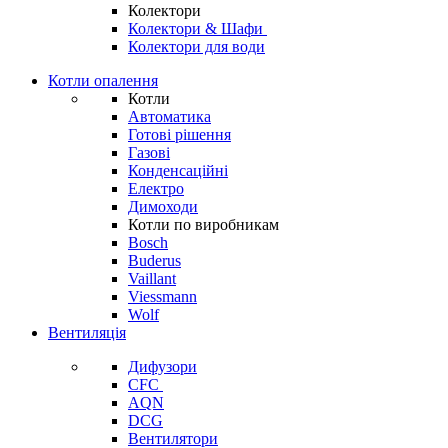
Колектори
Колектори & Шафи
Колектори для води
Котли опалення
Котли
Автоматика
Готові рішення
Газові
Конденсаційні
Електро
Димоходи
Котли по виробникам
Bosch
Buderus
Vaillant
Viessmann
Wolf
Вентиляція
Дифузори
CFC
AQN
DCG
Вентилятори