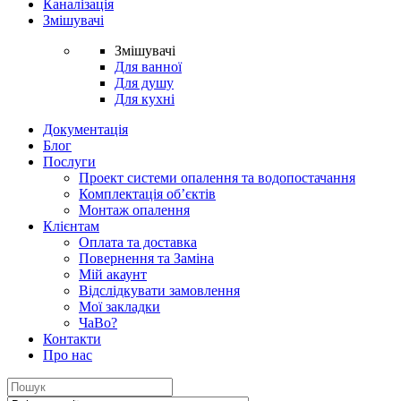
Каналізація
Змішувачі
Змішувачі
Для ванної
Для душу
Для кухні
Документація
Блог
Послуги
Проект системи опалення та водопостачання
Комплектація об’єктів
Монтаж опалення
Клієнтам
Оплата та доставка
Повернення та Заміна
Мій акаунт
Відслідкувати замовлення
Мої закладки
ЧаВо?
Контакти
Про нас
Search
for: