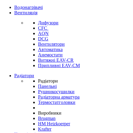
Водонагрівачі
Вентиляція
Дифузори
CFC
AQN
DCG
Вентилятори
Автоматика
Анемостати
Витяжні EAV-CR
Припливні EAV-CM
Радіатори
Радіатори
Панельні
Рушникосушилки
Радіаторна арматура
Термостатголовки
Виробники
Brugman
HM Heizkoerper
Krafter