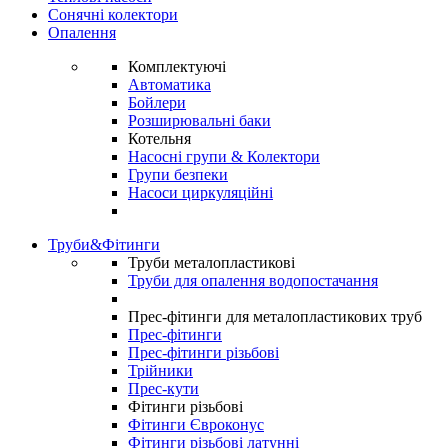
Сонячні колектори
Опалення
Комплектуючі
Автоматика
Бойлери
Розширювальні баки
Котельня
Насосні групи & Колектори
Групи безпеки
Насоси циркуляційні
Труби&Фітинги
Труби металопластикові
Труби для опалення водопостачання
Прес-фітинги для металопластикових труб
Прес-фітинги
Прес-фітинги різьбові
Трійники
Прес-кути
Фітинги різьбові
Фітинги Євроконус
Фітинги різьбові латунні