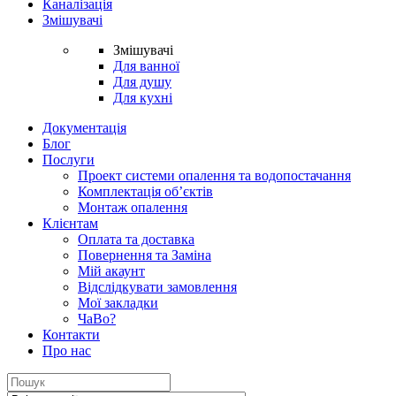
Каналізація
Змішувачі
Змішувачі
Для ванної
Для душу
Для кухні
Документація
Блог
Послуги
Проект системи опалення та водопостачання
Комплектація об’єктів
Монтаж опалення
Клієнтам
Оплата та доставка
Повернення та Заміна
Мій акаунт
Відслідкувати замовлення
Мої закладки
ЧаВо?
Контакти
Про нас
Search
for: