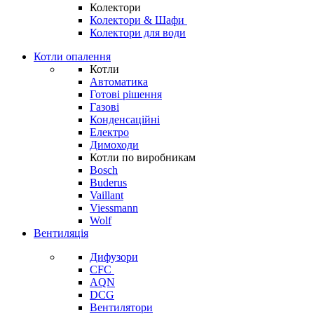
Колектори
Колектори & Шафи
Колектори для води
Котли опалення
Котли
Автоматика
Готові рішення
Газові
Конденсаційні
Електро
Димоходи
Котли по виробникам
Bosch
Buderus
Vaillant
Viessmann
Wolf
Вентиляція
Дифузори
CFC
AQN
DCG
Вентилятори