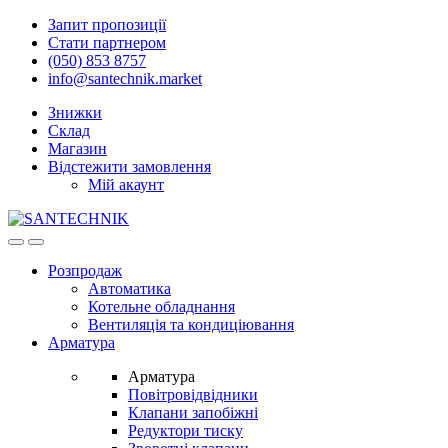
Skip
Skip
Запит пропозиції
to
to
Стати партнером
navigation
content
(050) 853 8757
info@santechnik.market
Знижки
Склад
Магазин
Відстежити замовлення
Мій акаунт
Open
Close
Розпродаж
Автоматика
Котельне обладнання
Вентиляція та кондиціювання
Арматура
Арматура
Повітровідвідники
Клапани запобіжні
Редуктори тиску