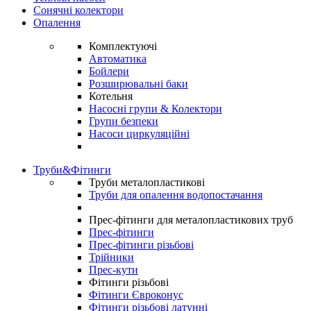
Сонячні колектори
Опалення
Комплектуючі
Автоматика
Бойлери
Розширювальні баки
Котельня
Насосні групи & Колектори
Групи безпеки
Насоси циркуляційні
Труби&Фітинги
Труби металопластикові
Труби для опалення водопостачання
Прес-фітинги для металопластикових труб
Прес-фітинги
Прес-фітинги різьбові
Трійники
Прес-кути
Фітинги різьбові
Фітинги Євроконус
Фітинги різьбові латунні