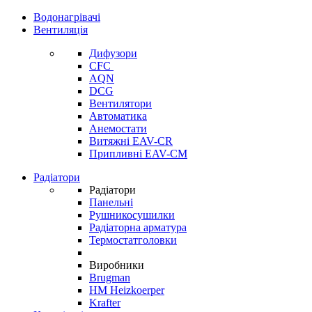
Водонагрівачі
Вентиляція
Дифузори
CFC
AQN
DCG
Вентилятори
Автоматика
Анемостати
Витяжні EAV-CR
Припливні EAV-CM
Радіатори
Радіатори
Панельні
Рушникосушилки
Радіаторна арматура
Термостатголовки
Виробники
Brugman
HM Heizkoerper
Krafter