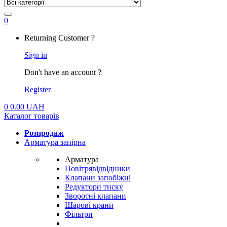
0
My
Returning Customer ?
Account
Sign in
Don't have an account ?
Register
0
0.00
UAH
Каталог товарів
Розпродаж
Арматура запірна
Арматура
Повітрявідвідники
Клапани запобіжні
Редуктори тиску
Зворотні клапани
Шарові крани
Фільтри