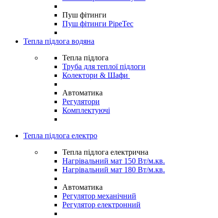
Пуш фітинги
Пуш фітинги PipeTec
Тепла підлога водяна
Тепла підлога
Труба для теплої підлоги
Колектори & Шафи
Автоматика
Регулятори
Комплектуючі
Тепла підлога електро
Тепла підлога електрична
Нагрівальний мат 150 Вт/м.кв.
Нагрівальний мат 180 Вт/м.кв.
Автоматика
Регулятор механічний
Регулятор електронний