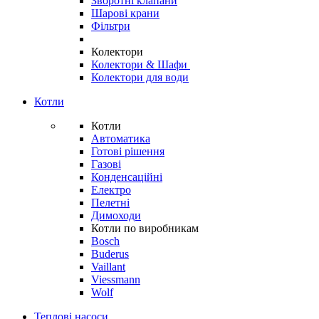
Зворотні клапани
Шарові крани
Фільтри
Колектори
Колектори & Шафи
Колектори для води
Котли
Котли
Автоматика
Готові рішення
Газові
Конденсаційні
Електро
Пелетні
Димоходи
Котли по виробникам
Bosch
Buderus
Vaillant
Viessmann
Wolf
Теплові насоси