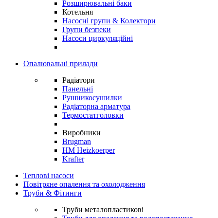
Розширювальні баки
Котельня
Насосні групи & Колектори
Групи безпеки
Насоси циркуляційні
Опалювальні прилади
Радіатори
Панельні
Рушникосушилки
Радіаторна арматура
Термостатголовки
Виробники
Brugman
HM Heizkoerper
Krafter
Теплові насоси
Повітряне опалення та охолодження
Труби & Фітинги
Труби металопластикові