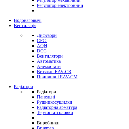
Регулятор механічний
Регулятор електронний
Водонагрівачі
Вентиляція
Дифузори
CFC
AQN
DCG
Вентилятори
Автоматика
Анемостати
Витяжні EAV-CR
Припливні EAV-CM
Радіатори
Радіатори
Панельні
Рушникосушилки
Радіаторна арматура
Термостатголовки
Виробники
Brugman