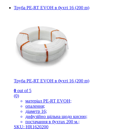
Труба PE-RT EVOH в бухті 16 (200 m)
Труба PE-RT EVOH в бухті 16 (200 m)
0
out of 5
(0)
матеріал PE-RT EVOH;
опалення;
діаметр 16;
дифузійно щільна щодо кисню;
постачання в бухтах 200 м.;
SKU: HR1620200