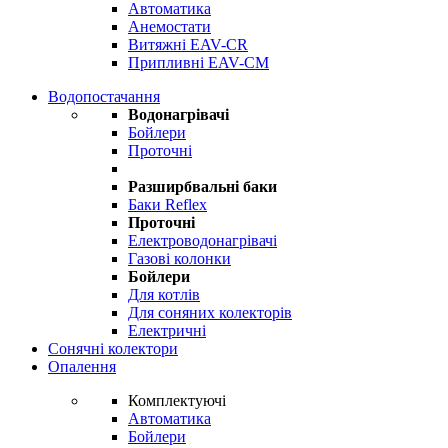
Автоматика
Анемостати
Витяжні EAV-CR
Припливні EAV-CM
Водопостачання
Водонагрівачі
Бойлери
Проточні
Разширбвальні баки
Баки Reflex
Проточні
Електроводонагрівачі
Газові колонки
Бойлери
Для котлів
Для соняних колекторів
Електричні
Сонячні колектори
Опалення
Комплектуючі
Автоматика
Бойлери