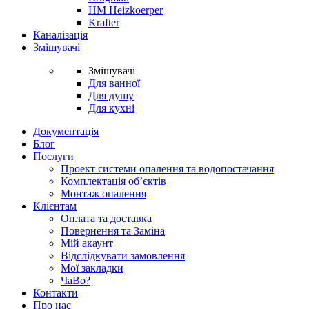
HM Heizkoerper
Krafter
Каналізація
Змішувачі
Змішувачі
Для ванної
Для душу
Для кухні
Документація
Блог
Послуги
Проект системи опалення та водопостачання
Комплектація об’єктів
Монтаж опалення
Клієнтам
Оплата та доставка
Повернення та Заміна
Мій акаунт
Відслідкувати замовлення
Мої закладки
ЧаВо?
Контакти
Про нас