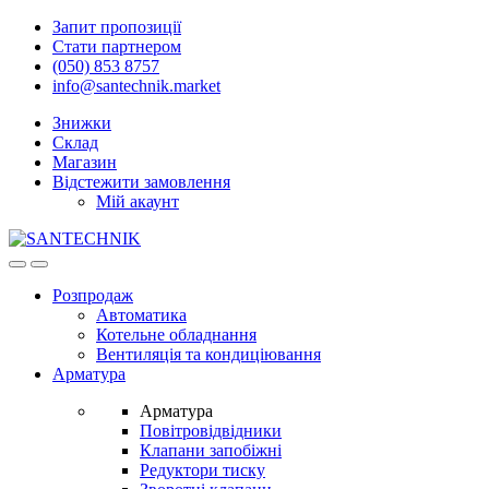
Skip
Skip
Запит пропозиції
to
to
Стати партнером
navigation
content
(050) 853 8757
info@santechnik.market
Знижки
Склад
Магазин
Відстежити замовлення
Мій акаунт
Open
Close
Розпродаж
Автоматика
Котельне обладнання
Вентиляція та кондиціювання
Арматура
Арматура
Повітровідвідники
Клапани запобіжні
Редуктори тиску