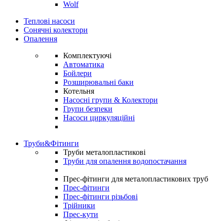
Wolf
Теплові насоси
Сонячні колектори
Опалення
Комплектуючі
Автоматика
Бойлери
Розширювальні баки
Котельня
Насосні групи & Колектори
Групи безпеки
Насоси циркуляційні
Труби&Фітинги
Труби металопластикові
Труби для опалення водопостачання
Прес-фітинги для металопластикових труб
Прес-фітинги
Прес-фітинги різьбові
Трійники
Прес-кути