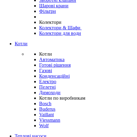
Зворотні клапани
Шарові крани
Фільтри
Колектори
Колектори & Шафи
Колектори для води
Котли
Котли
Автоматика
Готові рішення
Газові
Конденсаційні
Електро
Пелетні
Димоходи
Котли по виробникам
Bosch
Buderus
Vaillant
Viessmann
Wolf
Теплові насоси