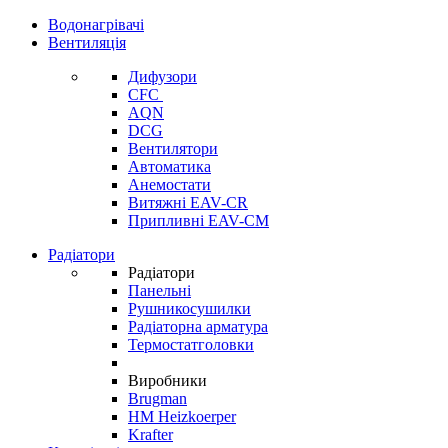
Водонагрівачі
Вентиляція
Дифузори
CFC
AQN
DCG
Вентилятори
Автоматика
Анемостати
Витяжні EAV-CR
Припливні EAV-CM
Радіатори
Радіатори
Панельні
Рушникосушилки
Радіаторна арматура
Термостатголовки
Виробники
Brugman
HM Heizkoerper
Krafter