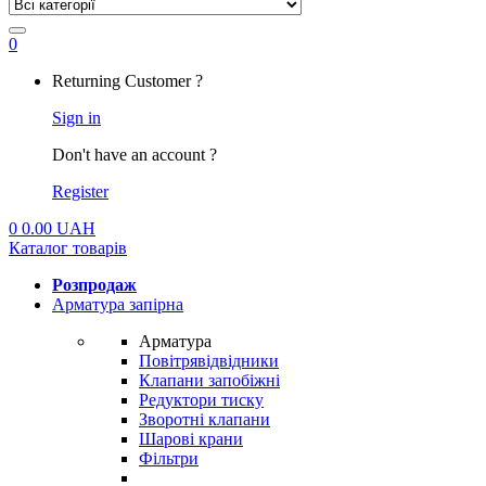
0
My
Returning Customer ?
Account
Sign in
Don't have an account ?
Register
0
0.00
UAH
Каталог товарів
Розпродаж
Арматура запірна
Арматура
Повітрявідвідники
Клапани запобіжні
Редуктори тиску
Зворотні клапани
Шарові крани
Фільтри