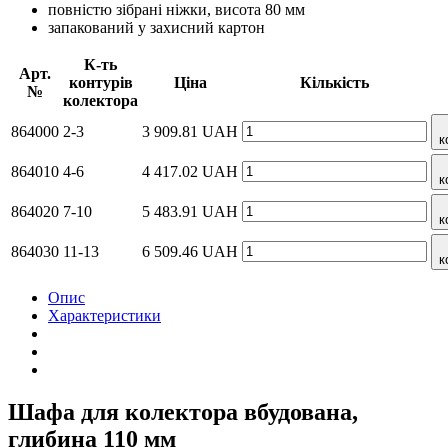
повністю зібрані ніжки, висота 80 мм
запакований у захисний картон
К-ть
Арт.
контурів
Ціна
Кількість
№
колектора
864000
2-3
3 909.81
UAH
к
864010
4-6
4 417.02
UAH
к
864020
7-10
5 483.91
UAH
к
864030
11-13
6 509.46
UAH
к
Опис
Характеристики
Шафа для колектора вбудована,
глибина 110 мм