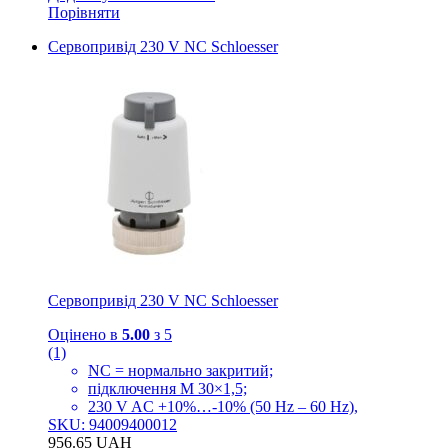
Порівняти
Сервопривід 230 V NC Schloesser
Сервопривід 230 V NC Schloesser
Оцінено в
5.00
з 5
(1)
NC = нормально закритий;
підключення M 30×1,5;
230 V AC +10%…-10% (50 Hz – 60 Hz),
SKU: 94009400012
956.65
UAH