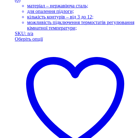
(0)
матеріал – нержавіюча сталь;
для опалення підлоги;
кількість контурів – від 3 до 12;
можливість підключення термостатів регулювання
кімнатної температури;
SKU: n/a
Оберіть опції
Цей
товар
має
кілька
варіантів.
Параметри
можна
вибрати
на
сторінці
товару