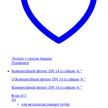
сторінці
товару
Додати у список бажань
Порівняти
Компресійний фітинг DN 14 із гайкою ¾ “
Компресійний фітинг DN 14 із гайкою ¾ “
0
out of 5
(0)
для металопластикової труби;