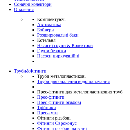
Сонячні колектори
Опалення
Комплектуючі
Автоматика
Бойлери
Розширювальні баки
Котельня
Насосні групи & Колектори
Групи безпеки
Насоси циркуляційні
Труби&Фітинги
Труби металопластикові
Труби для опалення водопостачання
Прес-фітинги для металопластикових труб
Прес-фітинги
Прес-фітинги різьбові
Трійники
Прес-кути
Фітинги різьбові
Фітинги Євроконус
Фітинги різьбові латунні