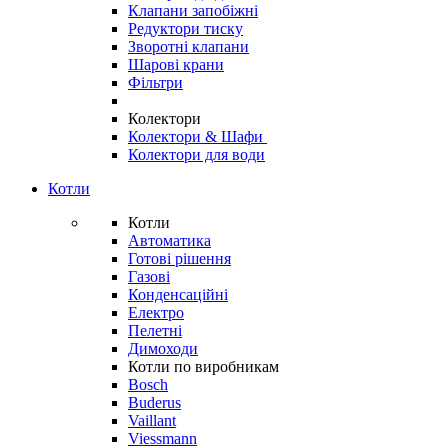
Клапани запобіжні
Редуктори тиску
Зворотні клапани
Шарові крани
Фільтри
Колектори
Колектори & Шафи
Колектори для води
Котли
Котли
Автоматика
Готові рішення
Газові
Конденсаційні
Електро
Пелетні
Димоходи
Котли по виробникам
Bosch
Buderus
Vaillant
Viessmann