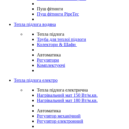
Пуш фітинги
Пуш фітинги PipeTec
Тепла підлога водяна
Тепла підлога
Труба для теплої підлоги
Колектори & Шафи
Автоматика
Регулятори
Комплектуючі
Тепла підлога електро
Тепла підлога електрична
Нагрівальний мат 150 Вт/м.кв.
Нагрівальний мат 180 Вт/м.кв.
Автоматика
Регулятор механічний
Регулятор електронний