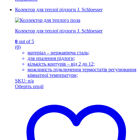
Колектор для теплої підлоги J. Schloesser
Колектор для теплої підлоги J. Schloesser
0
out of 5
(0)
матеріал – нержавіюча сталь;
для опалення підлоги;
кількість контурів – від 2 до 12;
можливість підключення термостатів регулювання
кімнатної температури;
SKU: n/a
Оберіть опції
Цей
товар
має
кілька
варіантів.
Параметри
можна
вибрати
на