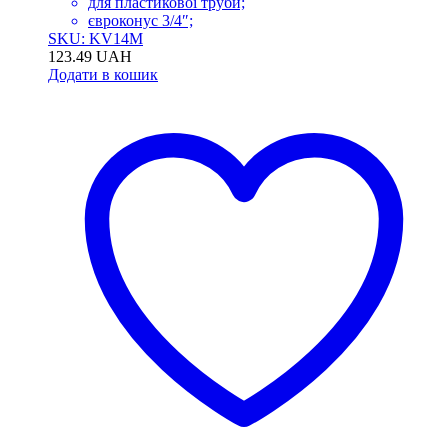
для пластикової труби;
євроконус 3/4″;
SKU: KV14M
123.49
UAH
Додати в кошик