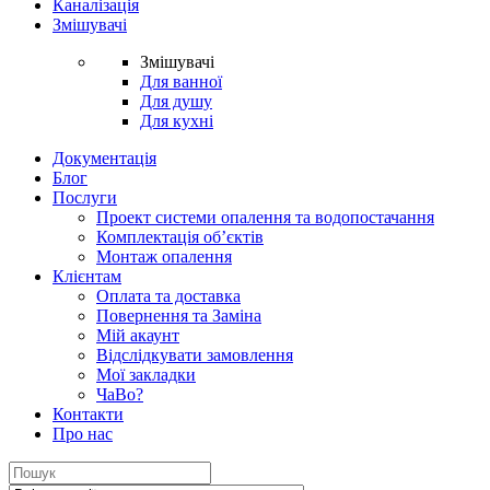
Каналізація
Змішувачі
Змішувачі
Для ванної
Для душу
Для кухні
Документація
Блог
Послуги
Проект системи опалення та водопостачання
Комплектація об’єктів
Монтаж опалення
Клієнтам
Оплата та доставка
Повернення та Заміна
Мій акаунт
Відслідкувати замовлення
Мої закладки
ЧаВо?
Контакти
Про нас
Search
for: