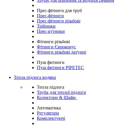
Труби для опалення та водопостачання
Прес-фітинги для труб
Прес-фітинги
Прес-фітинги різьбові
Трійники
Прес-кутники
Фітинги різьбові
Фітинги Євроконус
Фітинги різьбові латунні
Пуш фитинги
Пуш фитинги PIPETEC
Тепла підлога водяна
Тепла підлога
Труба для теплої підлоги
Колектори & Шафи
Автоматика
Регулятори
Комплектуючі