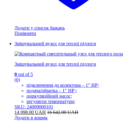
Додати у список бажань
Порівняти
Змішувальний вузол для теплої підлоги
Змішувальний вузол для теплої підлоги
0
out of 5
(0)
підключення до колектора – 1″ НР;
подача/обратка – 1″ НР;;
циркуляційний насос;
регулятор температури;
SKU: 24009000101
14 098.00
UAH
16 642.00
UAH
Додати в кошик