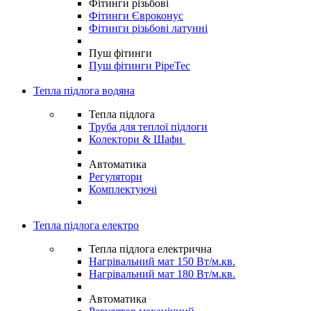
Фітинги різьбові
Фітинги Євроконус
Фітинги різьбові латунні
Пуш фітинги
Пуш фітинги PipeTec
Тепла підлога водяна
Тепла підлога
Труба для теплої підлоги
Колектори & Шафи
Автоматика
Регулятори
Комплектуючі
Тепла підлога електро
Тепла підлога електрична
Нагрівальний мат 150 Вт/м.кв.
Нагрівальний мат 180 Вт/м.кв.
Автоматика