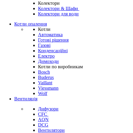
Колектори
Колектори & Шафи
Колектори для води
Котли опалення
Котли
Автоматика
Готові рішення
Газові
Конденсаційні
Електро
Димоходи
Котли по виробникам
Bosch
Buderus
Vaillant
Viessmann
Wolf
Вентиляція
Дифузори
CFC
AQN
DCG
Вентилятори