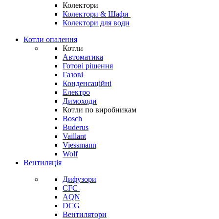
Колектори
Колектори & Шафи
Колектори для води
Котли опалення
Котли
Автоматика
Готові рішення
Газові
Конденсаційні
Електро
Димоходи
Котли по виробникам
Bosch
Buderus
Vaillant
Viessmann
Wolf
Вентиляція
Дифузори
CFC
AQN
DCG
Вентилятори