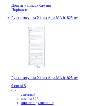
Додати у список бажань
Порівняти
Рушникосушка Ximax Alpa MA h=825 мм
Рушникосушка Ximax Alpa MA h=825 мм
0
out of 5
(0)
сталевий;
висота 825;
нижнє підключення;