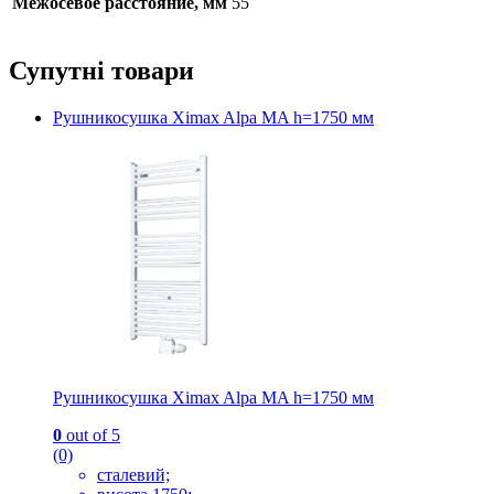
Межосевое расстояние, мм
55
Супутні товари
Рушникосушка Ximax Alpa MA h=1750 мм
Рушникосушка Ximax Alpa MA h=1750 мм
0
out of 5
(0)
сталевий;