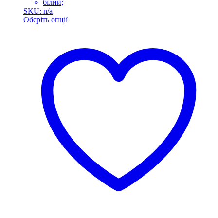
білий;
SKU: n/a
Оберіть опції
Цей
товар
має
кілька
варіантів.
Параметри
можна
вибрати
на
сторінці
товару