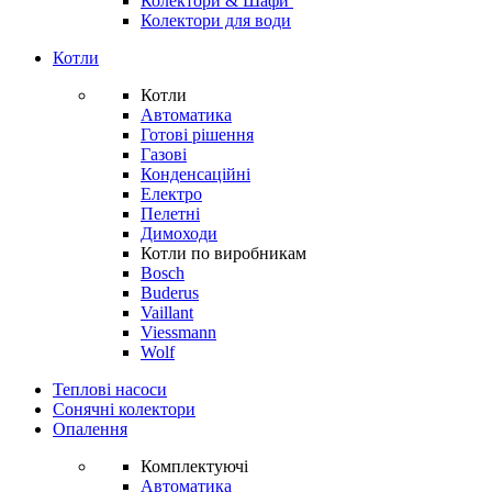
Колектори & Шафи
Колектори для води
Котли
Котли
Автоматика
Готові рішення
Газові
Конденсаційні
Електро
Пелетні
Димоходи
Котли по виробникам
Bosch
Buderus
Vaillant
Viessmann
Wolf
Теплові насоси
Сонячні колектори
Опалення
Комплектуючі
Автоматика