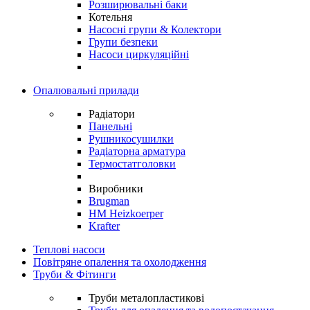
Розширювальні баки
Котельня
Насосні групи & Колектори
Групи безпеки
Насоси циркуляційні
Опалювальні прилади
Радіатори
Панельні
Рушникосушилки
Радіаторна арматура
Термостатголовки
Виробники
Brugman
HM Heizkoerper
Krafter
Теплові насоси
Повітряне опалення та охолодження
Труби & Фітинги
Труби металопластикові