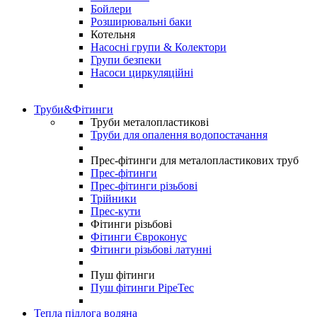
Бойлери
Розширювальні баки
Котельня
Насосні групи & Колектори
Групи безпеки
Насоси циркуляційні
Труби&Фітинги
Труби металопластикові
Труби для опалення водопостачання
Прес-фітинги для металопластикових труб
Прес-фітинги
Прес-фітинги різьбові
Трійники
Прес-кути
Фітинги різьбові
Фітинги Євроконус
Фітинги різьбові латунні
Пуш фітинги
Пуш фітинги PipeTec
Тепла підлога водяна