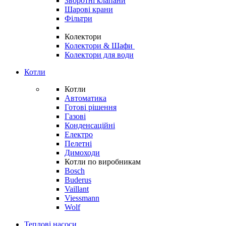
Зворотні клапани
Шарові крани
Фільтри
Колектори
Колектори & Шафи
Колектори для води
Котли
Котли
Автоматика
Готові рішення
Газові
Конденсаційні
Електро
Пелетні
Димоходи
Котли по виробникам
Bosch
Buderus
Vaillant
Viessmann
Wolf
Теплові насоси