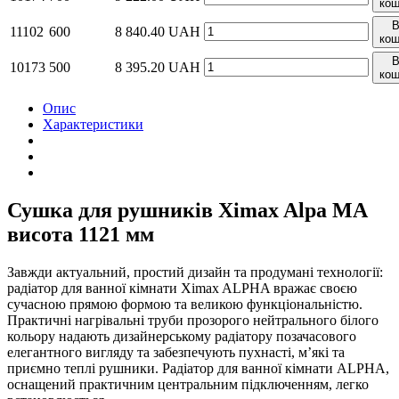
кош
11102
600
8 840.40
UAH
кош
10173
500
8 395.20
UAH
кош
Опис
Характеристики
Сушка для рушників Ximax Alpa MA
висота 1121 мм
Завжди актуальний, простий дизайн та продумані технології:
радіатор для ванної кімнати Ximax ALPHA вражає своєю
сучасною прямою формою та великою функціональністю.
Практичні нагрівальні труби прозорого нейтрального білого
кольору надають дизайнерському радіатору позачасового
елегантного вигляду та забезпечують пухнасті, м’які та
приємно теплі рушники. Радіатор для ванної кімнати ALPHA,
оснащений практичним центральним підключенням, легко