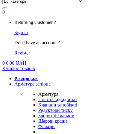
0
My
Returning Customer ?
Account
Sign in
Don't have an account ?
Register
0
0.00
UAH
Каталог товарів
Розпродаж
Арматура запірна
Арматура
Повітрявідвідники
Клапани запобіжні
Редуктори тиску
Зворотні клапани
Шарові крани
Фільтри