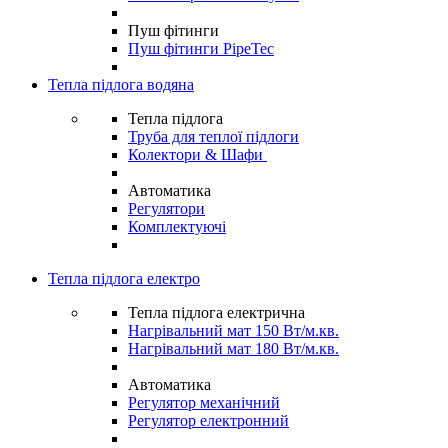
Пуш фітинги
Пуш фітинги PipeTec
Тепла підлога водяна
Тепла підлога
Труба для теплої підлоги
Колектори & Шафи
Автоматика
Регулятори
Комплектуючі
Тепла підлога електро
Тепла підлога електрична
Нагрівальний мат 150 Вт/м.кв.
Нагрівальний мат 180 Вт/м.кв.
Автоматика
Регулятор механічний
Регулятор електронний