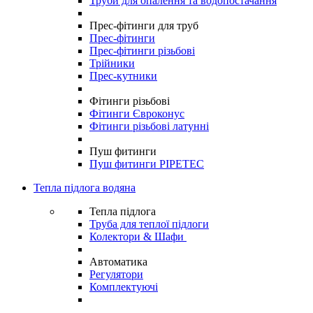
Труби для опалення та водопостачання
Прес-фітинги для труб
Прес-фітинги
Прес-фітинги різьбові
Трійники
Прес-кутники
Фітинги різьбові
Фітинги Євроконус
Фітинги різьбові латунні
Пуш фитинги
Пуш фитинги PIPETEC
Тепла підлога водяна
Тепла підлога
Труба для теплої підлоги
Колектори & Шафи
Автоматика
Регулятори
Комплектуючі