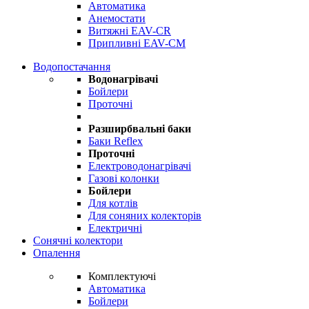
Автоматика
Анемостати
Витяжні EAV-CR
Припливні EAV-CM
Водопостачання
Водонагрівачі
Бойлери
Проточні
Разширбвальні баки
Баки Reflex
Проточні
Електроводонагрівачі
Газові колонки
Бойлери
Для котлів
Для соняних колекторів
Електричні
Сонячні колектори
Опалення
Комплектуючі
Автоматика
Бойлери