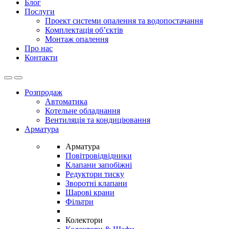
Блог
Послуги
Проект системи опалення та водопостачання
Комплектація об’єктів
Монтаж опалення
Про нас
Контакти
Open
Close
Розпродаж
Автоматика
Котельне обладнання
Вентиляція та кондиціювання
Арматура
Арматура
Повітровідвідники
Клапани запобіжні
Редуктори тиску
Зворотні клапани
Шарові крани
Фільтри
Колектори