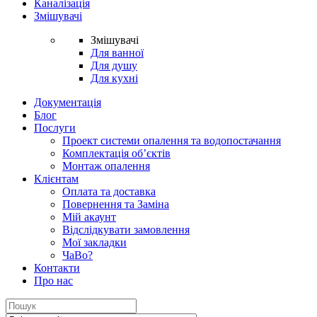
Каналізація
Змішувачі
Змішувачі
Для ванної
Для душу
Для кухні
Документація
Блог
Послуги
Проект системи опалення та водопостачання
Комплектація об’єктів
Монтаж опалення
Клієнтам
Оплата та доставка
Повернення та Заміна
Мій акаунт
Відслідкувати замовлення
Мої закладки
ЧаВо?
Контакти
Про нас
Search
for: