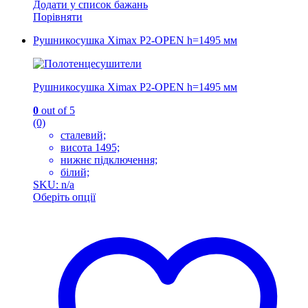
Додати у список бажань
Порівняти
Рушникосушка Ximax P2-OPEN h=1495 мм
Рушникосушка Ximax P2-OPEN h=1495 мм
0
out of 5
(0)
сталевий;
висота 1495;
нижнє підключення;
білий;
SKU: n/a
Оберіть опції
Цей
товар
має
кілька
варіантів.
Параметри
можна
вибрати
на