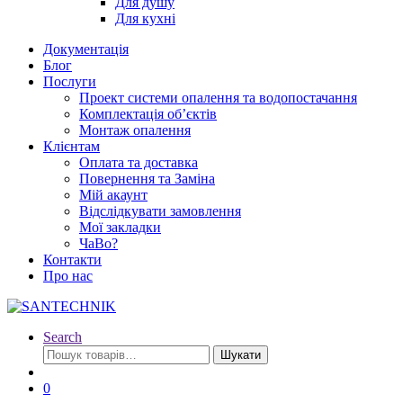
Для душу
Для кухні
Документація
Блог
Послуги
Проект системи опалення та водопостачання
Комплектація об’єктів
Монтаж опалення
Клієнтам
Оплата та доставка
Повернення та Заміна
Мій акаунт
Відслідкувати замовлення
Мої закладки
ЧаВо?
Контакти
Про нас
Search
Шукати:
Шукати
0