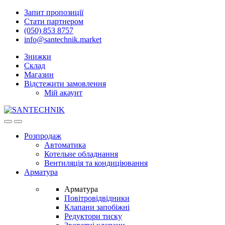
Skip
Skip
Запит пропозиції
to
to
Стати партнером
navigation
content
(050) 853 8757
info@santechnik.market
Знижки
Склад
Магазин
Відстежити замовлення
Мій акаунт
Open
Close
Розпродаж
Автоматика
Котельне обладнання
Вентиляція та кондиціювання
Арматура
Арматура
Повітровідвідники
Клапани запобіжні
Редуктори тиску