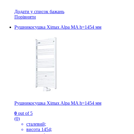
Додати у список бажань
Порівняти
Рушникосушка Ximax Alpa MA h=1454 мм
Рушникосушка Ximax Alpa MA h=1454 мм
0
out of 5
(0)
сталевий;
висота 1454;