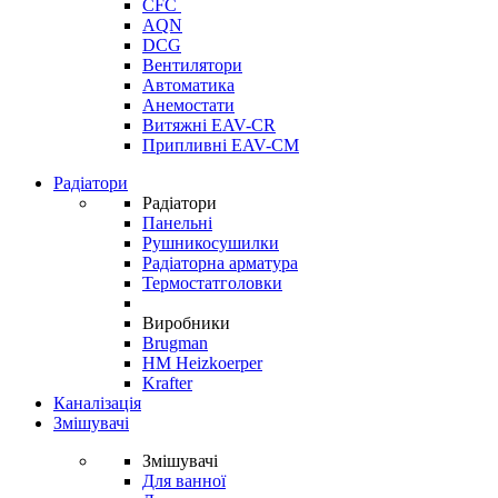
CFC
AQN
DCG
Вентилятори
Автоматика
Анемостати
Витяжні EAV-CR
Припливні EAV-CM
Радіатори
Радіатори
Панельні
Рушникосушилки
Радіаторна арматура
Термостатголовки
Виробники
Brugman
HM Heizkoerper
Krafter
Каналізація
Змішувачі
Змішувачі
Для ванної