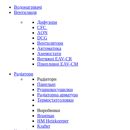
Водонагрівачі
Вентиляція
Дифузори
CFC
AQN
DCG
Вентилятори
Автоматика
Анемостати
Витяжні EAV-CR
Припливні EAV-CM
Радіатори
Радіатори
Панельні
Рушникосушилки
Радіаторна арматура
Термостатголовки
Виробники
Brugman
HM Heizkoerper
Krafter