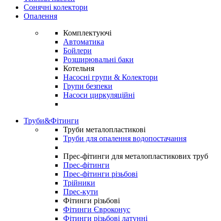
Сонячні колектори
Опалення
Комплектуючі
Автоматика
Бойлери
Розширювальні баки
Котельня
Насосні групи & Колектори
Групи безпеки
Насоси циркуляційні
Труби&Фітинги
Труби металопластикові
Труби для опалення водопостачання
Прес-фітинги для металопластикових труб
Прес-фітинги
Прес-фітинги різьбові
Трійники
Прес-кути
Фітинги різьбові
Фітинги Євроконус
Фітинги різьбові латунні