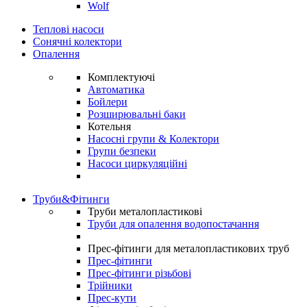
Wolf
Теплові насоси
Сонячні колектори
Опалення
Комплектуючі
Автоматика
Бойлери
Розширювальні баки
Котельня
Насосні групи & Колектори
Групи безпеки
Насоси циркуляційні
Труби&Фітинги
Труби металопластикові
Труби для опалення водопостачання
Прес-фітинги для металопластикових труб
Прес-фітинги
Прес-фітинги різьбові
Трійники
Прес-кути