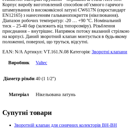
Корпус виробу виготовлений способом об’ємного гарячого
штампування із високоякісної латуні CW617N (євростандарт
EN12165) з нанесенням гальванопокриття (нікелювання).
Діапазон робочих температур: -20 … +90 °С. Номінальний
тиск – 25-40 бар (залежить від типорозміру). Різьблення
приєднання – внутрішнє. Напрямок потоку вказаний стрілкою
на корпусі. Даний зворотний клапан монтується в будь-якому
положенні, поверхні, що труться, відсутні.
EAN:
N/A
Артикул:
VT.161.N.08
Категорія:
Зворотні клапани
Виробник
Valtec
Діаметр різьби
40 (1 1/2'')
Матеріал
Нікельована латунь
Супутні товари
Зворотній клапан для сонячних колекторів ВН-ВН