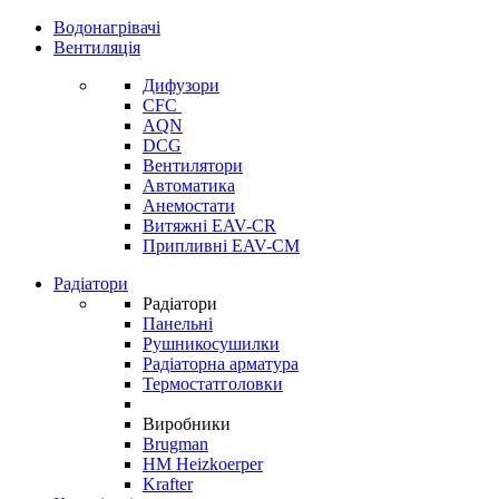
Водонагрівачі
Вентиляція
Дифузори
CFC
AQN
DCG
Вентилятори
Автоматика
Анемостати
Витяжні EAV-CR
Припливні EAV-CM
Радіатори
Радіатори
Панельні
Рушникосушилки
Радіаторна арматура
Термостатголовки
Виробники
Brugman
HM Heizkoerper
Krafter