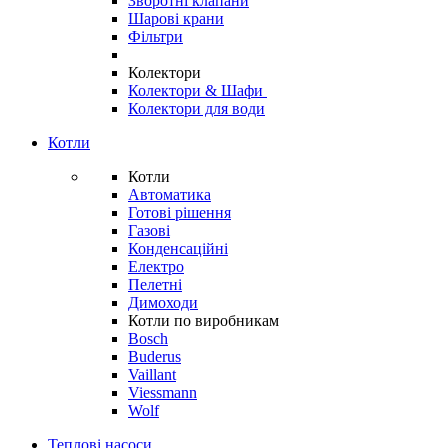
Зворотні клапани
Шарові крани
Фільтри
Колектори
Колектори & Шафи
Колектори для води
Котли
Котли
Автоматика
Готові рішення
Газові
Конденсаційні
Електро
Пелетні
Димоходи
Котли по виробникам
Bosch
Buderus
Vaillant
Viessmann
Wolf
Теплові насоси