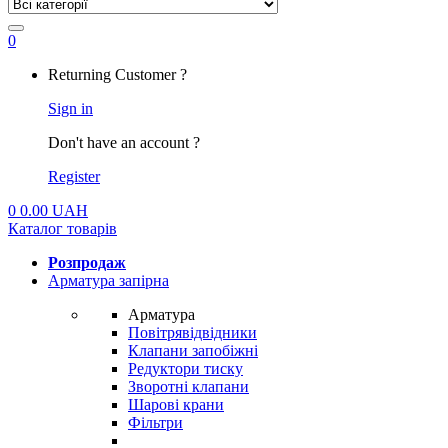
0
My
Returning Customer ?
Account
Sign in
Don't have an account ?
Register
0
0.00
UAH
Каталог товарів
Розпродаж
Арматура запірна
Арматура
Повітрявідвідники
Клапани запобіжні
Редуктори тиску
Зворотні клапани
Шарові крани
Фільтри