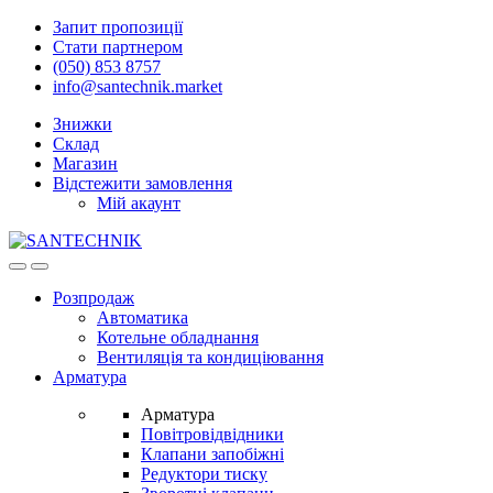
Skip
Skip
Запит пропозиції
to
to
Стати партнером
navigation
content
(050) 853 8757
info@santechnik.market
Знижки
Склад
Магазин
Відстежити замовлення
Мій акаунт
Open
Close
Розпродаж
Автоматика
Котельне обладнання
Вентиляція та кондиціювання
Арматура
Арматура
Повітровідвідники
Клапани запобіжні
Редуктори тиску