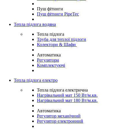
Пуш фітинги
Пуш фітинги PipeTec
Тепла підлога водяна
Тепла підлога
Труба для теплої підлоги
Колектори & Шафи
Автоматика
Регулятори
Комплектуючі
Тепла підлога електро
Тепла підлога електрична
Нагрівальний мат 150 Вт/м.кв.
Нагрівальний мат 180 Вт/м.кв.
Автоматика
Регулятор механічний
Регулятор електронний