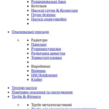
Розширювальні баки
Котельня
Насосні групи & Колектори
Групи безпеки
Насоси циркуляційні
Опалювальні прилади
Радіатори
Панельні
Рушникосушилки
Радіаторна арматура
Термостатголовки
Виробники
Brugman
HM Heizkoerper
Krafter
Теплові насоси
Повітряне опалення та охолодження
Труби & Фітинги
Труби металопластикові