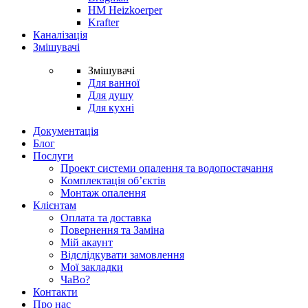
HM Heizkoerper
Krafter
Каналізація
Змішувачі
Змішувачі
Для ванної
Для душу
Для кухні
Документація
Блог
Послуги
Проект системи опалення та водопостачання
Комплектація об’єктів
Монтаж опалення
Клієнтам
Оплата та доставка
Повернення та Заміна
Мій акаунт
Відслідкувати замовлення
Мої закладки
ЧаВо?
Контакти
Про нас