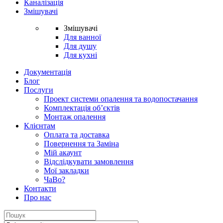
Каналізація
Змішувачі
Змішувачі
Для ванної
Для душу
Для кухні
Документація
Блог
Послуги
Проект системи опалення та водопостачання
Комплектація об’єктів
Монтаж опалення
Клієнтам
Оплата та доставка
Повернення та Заміна
Мій акаунт
Відслідкувати замовлення
Мої закладки
ЧаВо?
Контакти
Про нас
Search
for: