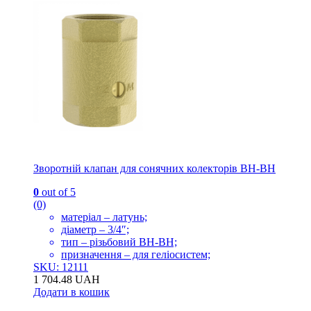
Зворотній клапан для сонячних колекторів ВН-ВН
0
out of 5
(0)
матеріал – латунь;
діаметр – 3/4″;
тип – різьбовий ВН-ВН;
призначення – для геліосистем;
SKU: 12111
1 704.48
UAH
Додати в кошик