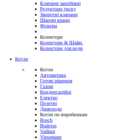
Клапани запобіжні
Редуктори тиску
Зворотні клапани
Шарові крани
Фільтри
Колектори
Колектори & Шафи
Колектори для води
Котли
Котли
Автоматика
Готові рішення
Газові
Конденсаційні
Електро
Пелетні
Димоходи
Котли по виробникам
Bosch
Buderus
Vaillant
Viessmann