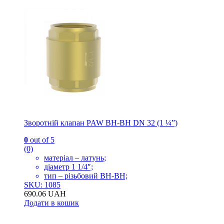
Зворотній клапан PAW ВН-ВН DN 32 (1 ¼”)
0
out of 5
(0)
матеріал – латунь;
діаметр 1 1/4″;
тип – різьбовий ВН-ВН;
SKU: 1085
690.06
UAH
Додати в кошик