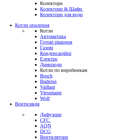
Колектори
Колектори & Шафи
Колектори для води
Котли опалення
Котли
Автоматика
Готові рішення
Газові
Конденсаційні
Електро
Димоходи
Котли по виробникам
Bosch
Buderus
Vaillant
Viessmann
Wolf
Вентиляція
Дифузори
CFC
AQN
DCG
Вентилятори