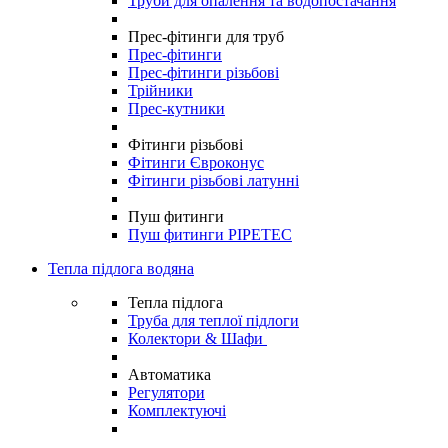
Труби для опалення та водопостачання
Прес-фітинги для труб
Прес-фітинги
Прес-фітинги різьбові
Трійники
Прес-кутники
Фітинги різьбові
Фітинги Євроконус
Фітинги різьбові латунні
Пуш фитинги
Пуш фитинги PIPETEC
Тепла підлога водяна
Тепла підлога
Труба для теплої підлоги
Колектори & Шафи
Автоматика
Регулятори
Комплектуючі