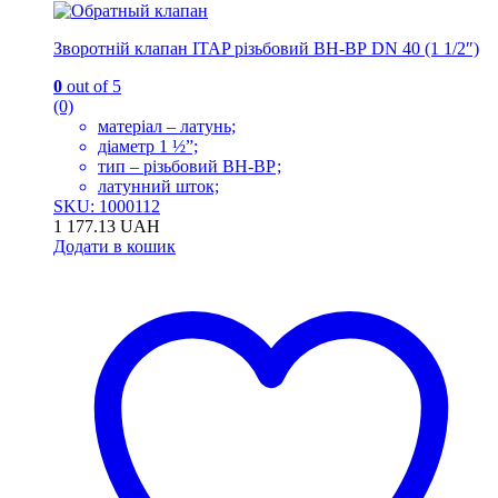
Зворотній клапан ITAP різьбовий ВН-ВР DN 40 (1 1/2″)
0
out of 5
(0)
матеріал – латунь;
діаметр 1 ½”;
тип – різьбовий ВН-ВР;
латунний шток;
SKU: 1000112
1 177.13
UAH
Додати в кошик