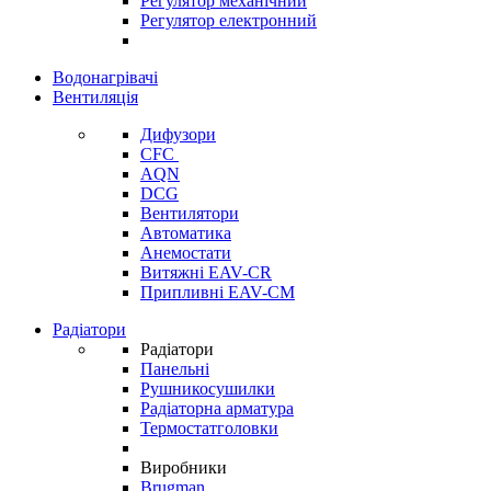
Регулятор механічний
Регулятор електронний
Водонагрівачі
Вентиляція
Дифузори
CFC
AQN
DCG
Вентилятори
Автоматика
Анемостати
Витяжні EAV-CR
Припливні EAV-CM
Радіатори
Радіатори
Панельні
Рушникосушилки
Радіаторна арматура
Термостатголовки
Виробники
Brugman