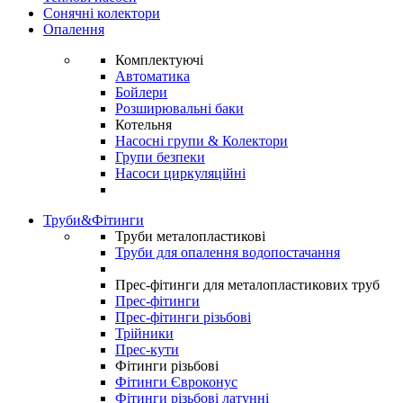
Сонячні колектори
Опалення
Комплектуючі
Автоматика
Бойлери
Розширювальні баки
Котельня
Насосні групи & Колектори
Групи безпеки
Насоси циркуляційні
Труби&Фітинги
Труби металопластикові
Труби для опалення водопостачання
Прес-фітинги для металопластикових труб
Прес-фітинги
Прес-фітинги різьбові
Трійники
Прес-кути
Фітинги різьбові
Фітинги Євроконус
Фітинги різьбові латунні