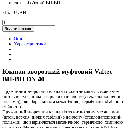
тип – різьбовий ВН-ВН;
715.50
UAH
Зворотній
клапан
Додати в кошик
Valtec
ВН-
Опис
ВН
Характеристики
DN
40
quantity
Клапан зворотний муфтовий Valtec
ВН-ВН DN 40
Пружинний зворотний клапан із золотниковим механізмом
(шток, верхня, нижня тарілки) з нейлону (стеклонаповнений
поліамід), що відрізняється механічною, термічною, хімічною
стійкістю.
Пружинний зворотний клапан із золотниковим механізмом
(шток, верхня, нижня тарілки) з нейлону (стеклонаповнений
поліамід), що відрізняється механічною, термічною, хімічною
стійкістю. Матеріал пружини – нержавіюча сталь AISI 306.