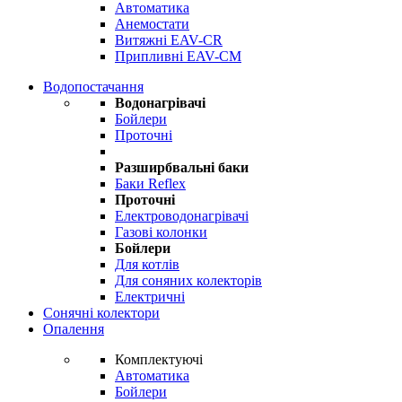
Автоматика
Анемостати
Витяжні EAV-CR
Припливні EAV-CM
Водопостачання
Водонагрівачі
Бойлери
Проточні
Разширбвальні баки
Баки Reflex
Проточні
Електроводонагрівачі
Газові колонки
Бойлери
Для котлів
Для соняних колекторів
Електричні
Сонячні колектори
Опалення
Комплектуючі
Автоматика
Бойлери