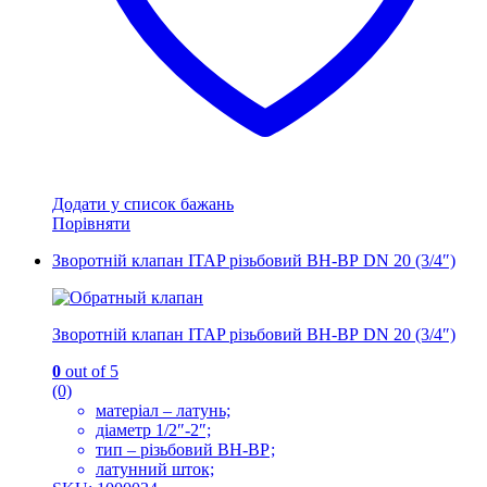
Додати у список бажань
Порівняти
Зворотній клапан ITAP різьбовий ВН-ВР DN 20 (3/4″)
Зворотній клапан ITAP різьбовий ВН-ВР DN 20 (3/4″)
0
out of 5
(0)
матеріал – латунь;
діаметр 1/2″-2″;
тип – різьбовий ВН-ВР;
латунний шток;