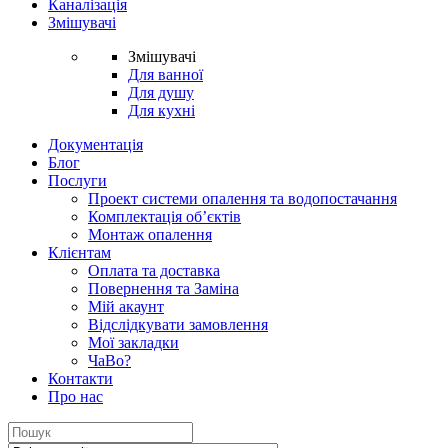
Каналізація
Змішувачі
Змішувачі
Для ванної
Для душу
Для кухні
Документація
Блог
Послуги
Проект системи опалення та водопостачання
Комплектація об’єктів
Монтаж опалення
Клієнтам
Оплата та доставка
Повернення та Заміна
Мій акаунт
Відслідкувати замовлення
Мої закладки
ЧаВо?
Контакти
Про нас
Search
for: