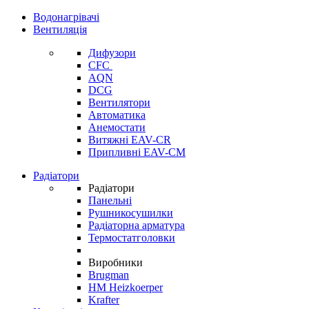
Водонагрівачі
Вентиляція
Дифузори
CFC
AQN
DCG
Вентилятори
Автоматика
Анемостати
Витяжні EAV-CR
Припливні EAV-CM
Радіатори
Радіатори
Панельні
Рушникосушилки
Радіаторна арматура
Термостатголовки
Виробники
Brugman
HM Heizkoerper
Krafter