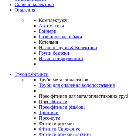
Сонячні колектори
Опалення
Комплектуючі
Автоматика
Бойлери
Розширювальні баки
Котельня
Насосні групи & Колектори
Групи безпеки
Насоси циркуляційні
Труби&Фітинги
Труби металопластикові
Труби для опалення водопостачання
Прес-фітинги для металопластикових труб
Прес-фітинги
Прес-фітинги різьбові
Трійники
Прес-кути
Фітинги різьбові
Фітинги Євроконус
Фітинги різьбові латунні