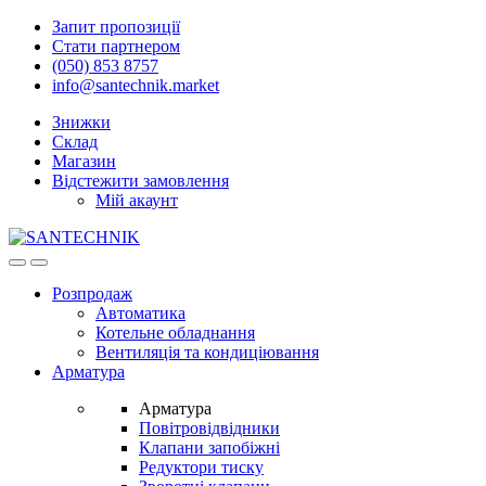
Skip
Skip
Запит пропозиції
to
to
Стати партнером
navigation
content
(050) 853 8757
info@santechnik.market
Знижки
Склад
Магазин
Відстежити замовлення
Мій акаунт
Open
Close
Розпродаж
Автоматика
Котельне обладнання
Вентиляція та кондиціювання
Арматура
Арматура
Повітровідвідники
Клапани запобіжні
Редуктори тиску