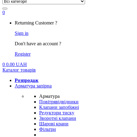
0
My
Returning Customer ?
Account
Sign in
Don't have an account ?
Register
0
0.00
UAH
Каталог товарів
Розпродаж
Арматура запірна
Арматура
Повітрявідвідники
Клапани запобіжні
Редуктори тиску
Зворотні клапани
Шарові крани
Фільтри