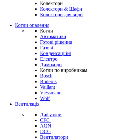
Колектори
Колектори & Шафи
Колектори для води
Котли опалення
Котли
Автоматика
Готові рішення
Газові
Конденсаційні
Електро
Димоходи
Котли по виробникам
Bosch
Buderus
Vaillant
Viessmann
Wolf
Вентиляція
Дифузори
CFC
AQN
DCG
Вентилятори