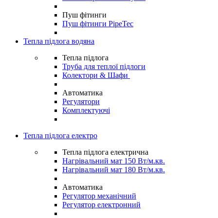
Пуш фітинги
Пуш фітинги PipeTec
Тепла підлога водяна
Тепла підлога
Труба для теплої підлоги
Колектори & Шафи
Автоматика
Регулятори
Комплектуючі
Тепла підлога електро
Тепла підлога електрична
Нагрівальний мат 150 Вт/м.кв.
Нагрівальний мат 180 Вт/м.кв.
Автоматика
Регулятор механічний
Регулятор електронний