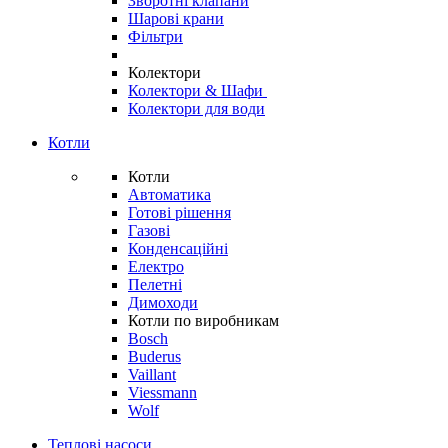
Зворотні клапани
Шарові крани
Фільтри
Колектори
Колектори & Шафи
Колектори для води
Котли
Котли
Автоматика
Готові рішення
Газові
Конденсаційні
Електро
Пелетні
Димоходи
Котли по виробникам
Bosch
Buderus
Vaillant
Viessmann
Wolf
Теплові насоси