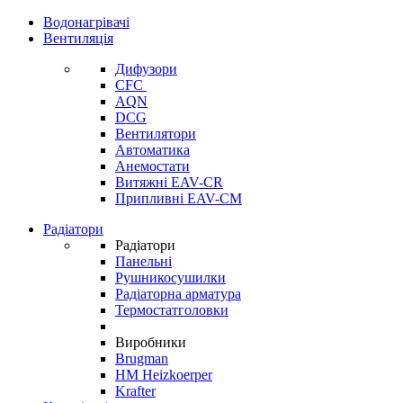
Водонагрівачі
Вентиляція
Дифузори
CFC
AQN
DCG
Вентилятори
Автоматика
Анемостати
Витяжні EAV-CR
Припливні EAV-CM
Радіатори
Радіатори
Панельні
Рушникосушилки
Радіаторна арматура
Термостатголовки
Виробники
Brugman
HM Heizkoerper
Krafter