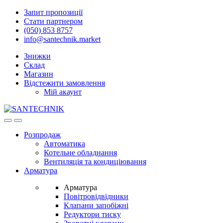
Skip
Skip
Запит пропозиції
to
to
Стати партнером
navigation
content
(050) 853 8757
info@santechnik.market
Знижки
Склад
Магазин
Відстежити замовлення
Мій акаунт
Open
Close
Розпродаж
Автоматика
Котельне обладнання
Вентиляція та кондиціювання
Арматура
Арматура
Повітровідвідники
Клапани запобіжні
Редуктори тиску