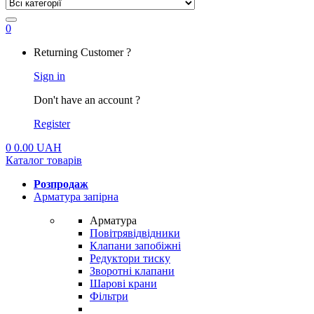
0
My
Returning Customer ?
Account
Sign in
Don't have an account ?
Register
0
0.00
UAH
Каталог товарів
Розпродаж
Арматура запірна
Арматура
Повітрявідвідники
Клапани запобіжні
Редуктори тиску
Зворотні клапани
Шарові крани
Фільтри