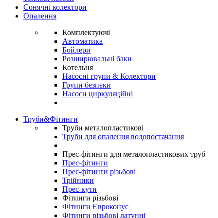
Сонячні колектори
Опалення
Комплектуючі
Автоматика
Бойлери
Розширювальні баки
Котельня
Насосні групи & Колектори
Групи безпеки
Насоси циркуляційні
Труби&Фітинги
Труби металопластикові
Труби для опалення водопостачання
Прес-фітинги для металопластикових труб
Прес-фітинги
Прес-фітинги різьбові
Трійники
Прес-кути
Фітинги різьбові
Фітинги Євроконус
Фітинги різьбові латунні