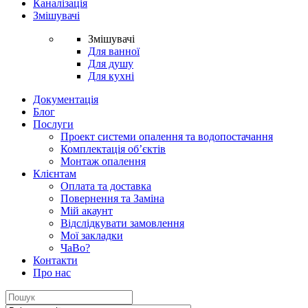
Каналізація
Змішувачі
Змішувачі
Для ванної
Для душу
Для кухні
Документація
Блог
Послуги
Проект системи опалення та водопостачання
Комплектація об’єктів
Монтаж опалення
Клієнтам
Оплата та доставка
Повернення та Заміна
Мій акаунт
Відслідкувати замовлення
Мої закладки
ЧаВо?
Контакти
Про нас
Search
for: