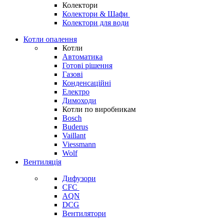
Колектори
Колектори & Шафи
Колектори для води
Котли опалення
Котли
Автоматика
Готові рішення
Газові
Конденсаційні
Електро
Димоходи
Котли по виробникам
Bosch
Buderus
Vaillant
Viessmann
Wolf
Вентиляція
Дифузори
CFC
AQN
DCG
Вентилятори