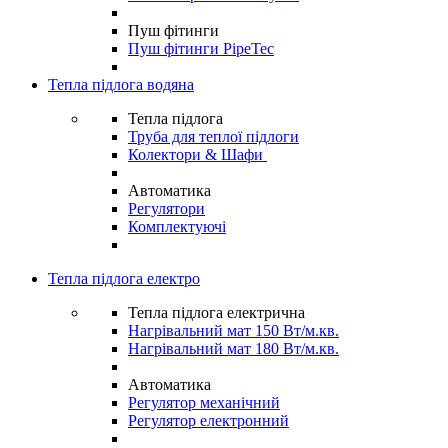
Пуш фітинги
Пуш фітинги PipeTec
Тепла підлога водяна
Тепла підлога
Труба для теплої підлоги
Колектори & Шафи
Автоматика
Регулятори
Комплектуючі
Тепла підлога електро
Тепла підлога електрична
Нагрівальний мат 150 Вт/м.кв.
Нагрівальний мат 180 Вт/м.кв.
Автоматика
Регулятор механічний
Регулятор електронний