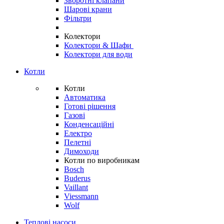
Зворотні клапани
Шарові крани
Фільтри
Колектори
Колектори & Шафи
Колектори для води
Котли
Котли
Автоматика
Готові рішення
Газові
Конденсаційні
Електро
Пелетні
Димоходи
Котли по виробникам
Bosch
Buderus
Vaillant
Viessmann
Wolf
Теплові насоси