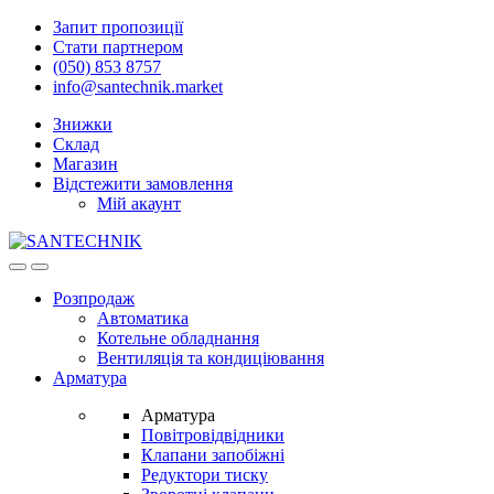
Skip
Skip
Запит пропозиції
to
to
Стати партнером
navigation
content
(050) 853 8757
info@santechnik.market
Знижки
Склад
Магазин
Відстежити замовлення
Мій акаунт
Open
Close
Розпродаж
Автоматика
Котельне обладнання
Вентиляція та кондиціювання
Арматура
Арматура
Повітровідвідники
Клапани запобіжні
Редуктори тиску