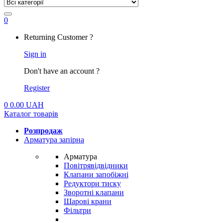
0
My
Returning Customer ?
Account
Sign in
Don't have an account ?
Register
0
0.00
UAH
Каталог товарів
Розпродаж
Арматура запірна
Арматура
Повітрявідвідники
Клапани запобіжні
Редуктори тиску
Зворотні клапани
Шарові крани
Фільтри