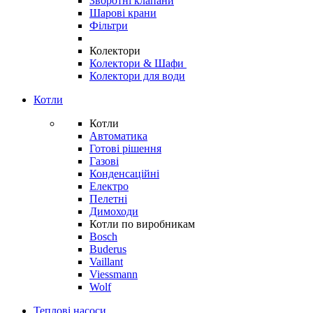
Зворотні клапани
Шарові крани
Фільтри
Колектори
Колектори & Шафи
Колектори для води
Котли
Котли
Автоматика
Готові рішення
Газові
Конденсаційні
Електро
Пелетні
Димоходи
Котли по виробникам
Bosch
Buderus
Vaillant
Viessmann
Wolf
Теплові насоси