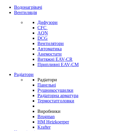
Водонагрівачі
Вентиляція
Дифузори
CFC
AQN
DCG
Вентилятори
Автоматика
Анемостати
Витяжні EAV-CR
Припливні EAV-CM
Радіатори
Радіатори
Панельні
Рушникосушилки
Радіаторна арматура
Термостатголовки
Виробники
Brugman
HM Heizkoerper
Krafter