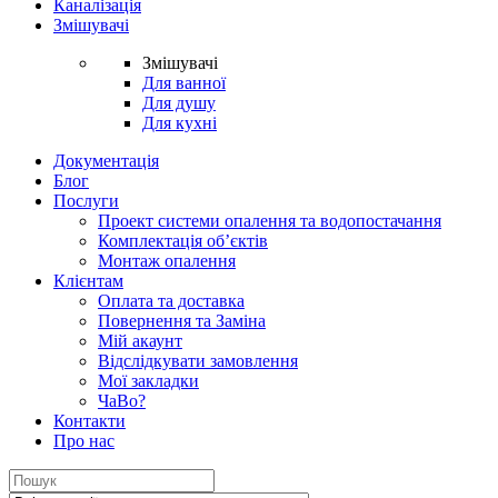
Каналізація
Змішувачі
Змішувачі
Для ванної
Для душу
Для кухні
Документація
Блог
Послуги
Проект системи опалення та водопостачання
Комплектація об’єктів
Монтаж опалення
Клієнтам
Оплата та доставка
Повернення та Заміна
Мій акаунт
Відслідкувати замовлення
Мої закладки
ЧаВо?
Контакти
Про нас
Search
for: