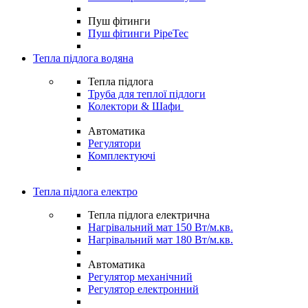
Пуш фітинги
Пуш фітинги PipeTec
Тепла підлога водяна
Тепла підлога
Труба для теплої підлоги
Колектори & Шафи
Автоматика
Регулятори
Комплектуючі
Тепла підлога електро
Тепла підлога електрична
Нагрівальний мат 150 Вт/м.кв.
Нагрівальний мат 180 Вт/м.кв.
Автоматика
Регулятор механічний
Регулятор електронний