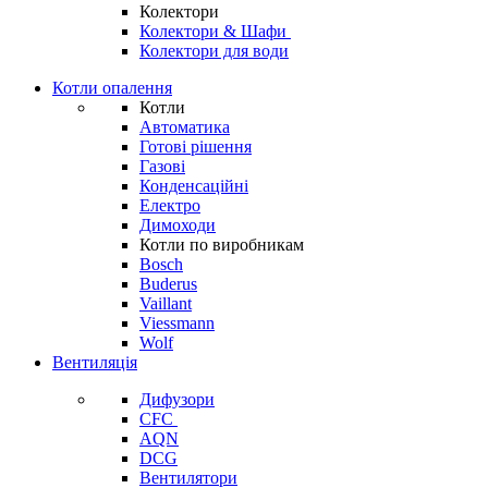
Колектори
Колектори & Шафи
Колектори для води
Котли опалення
Котли
Автоматика
Готові рішення
Газові
Конденсаційні
Електро
Димоходи
Котли по виробникам
Bosch
Buderus
Vaillant
Viessmann
Wolf
Вентиляція
Дифузори
CFC
AQN
DCG
Вентилятори