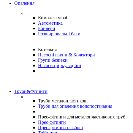
Опалення
Комплектуючі
Автоматика
Бойлери
Розширювальні баки
Котельня
Насосні групи & Колектори
Групи безпеки
Насоси циркуляційні
Труби&Фітинги
Труби металопластикові
Труби для опалення водопостачання
Прес-фітинги для металопластикових труб
Прес-фітинги
Прес-фітинги різьбові
Трійники