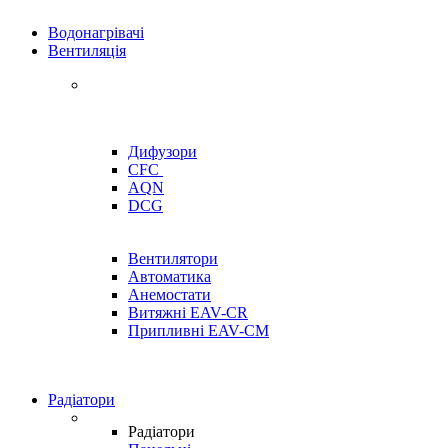
Водонагрівачі
Вентиляція
Дифузори
CFC
AQN
DCG
Вентилятори
Автоматика
Анемостати
Витяжні EAV-CR
Припливні EAV-CM
Радіатори
Радіатори