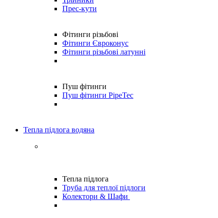
Прес-кути
Фітинги різьбові
Фітинги Євроконус
Фітинги різьбові латунні
Пуш фітинги
Пуш фітинги PipeTec
Тепла підлога водяна
Тепла підлога
Труба для теплої підлоги
Колектори & Шафи