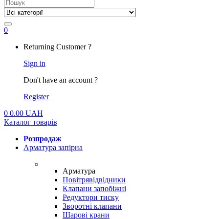
Search
for:
0
My
Returning Customer ?
Account
Sign in
Don't have an account ?
Register
0
0.00
UAH
Каталог товарів
Розпродаж
Арматура запірна
Арматура
Повітрявідвідники
Клапани запобіжні
Редуктори тиску
Зворотні клапани
Шарові крани