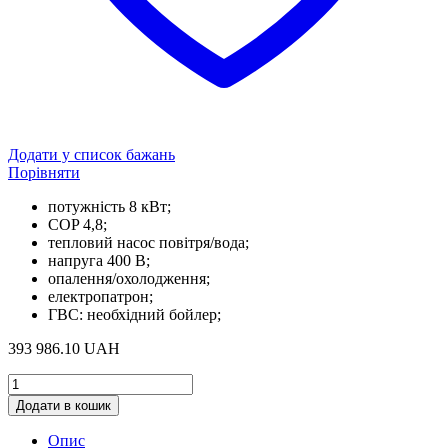
Додати у список бажань
Порівняти
потужність 8 кВт;
COP 4,8;
тепловий насос повітря/вода;
напруга 400 В;
опалення/охолодження;
електропатрон;
ГВС: необхідний бойлер;
393 986.10
UAH
Bosch
Compress
Додати в кошик
3000
AWES
Опис