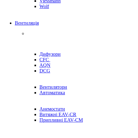
Viessmann
Wolf
Вентиляція
Дифузори
CFC
AQN
DCG
Вентилятори
Автоматика
Анемостати
Витяжні EAV-CR
Припливні EAV-CM