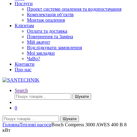
Послуги
Проект системи опалення та водопостачання
Комплектація об’єктів
Монтаж опалення
Клієнтам
Оплата та доставка
Повернення та Заміна
Мій акаунт
Відслідкувати замовлення
Мої закладки
ЧаВо?
Контакти
Про нас
Search
Шукати:
Шукати
0
Шукати:
Шукати
Головна
Теплові насоси
Bosch Compress 3000 AWES 400 В 8
кВт