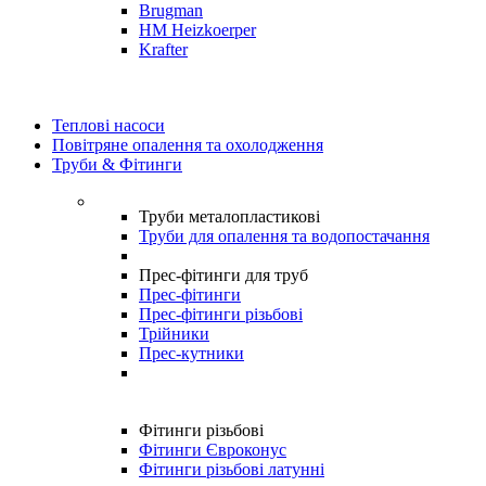
Brugman
HM Heizkoerper
Krafter
Теплові насоси
Повітряне опалення та охолодження
Труби & Фітинги
Труби металопластикові
Труби для опалення та водопостачання
Прес-фітинги для труб
Прес-фітинги
Прес-фітинги різьбові
Трійники
Прес-кутники
Фітинги різьбові
Фітинги Євроконус
Фітинги різьбові латунні