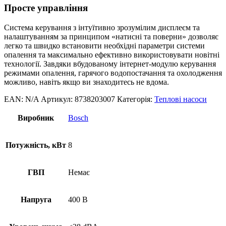
Просте управління
Система керування з інтуїтивно зрозумілим дисплеєм та
налаштуванням за принципом «натисні та поверни» дозволяє
легко та швидко встановити необхідні параметри системи
опалення та максимально ефективно використовувати новітні
технології. Завдяки вбудованому інтернет-модулю керування
режимами опалення, гарячого водопостачання та охолодження
можливо, навіть якщо ви знаходитесь не вдома.
EAN:
N/A
Артикул:
8738203007
Категорія:
Теплові насоси
Виробник
Bosch
Потужність, кВт
8
ГВП
Немає
Напруга
400 В