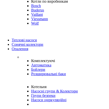
Котли по виробникам
Bosch
Buderus
Vaillant
Viessmann
Wolf
Теплові насоси
Сонячні колектори
Опалення
Комплектуючі
Автоматика
Бойлери
Розширювальні баки
Котельня
Насосні групи & Колектори
Групи безпеки
Насоси циркуляційні