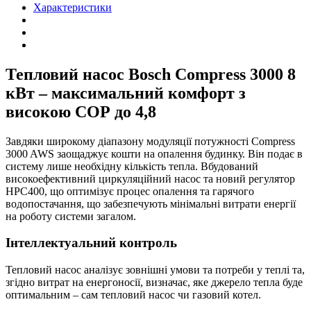
400
Характеристики
В
8
кВт
quantity
Тепловий насос Bosch Compress 3000 8
кВт – максимальний комфорт з
високою СОР до 4,8
Завдяки широкому діапазону модуляції потужності Compress
3000 AWS заощаджує кошти на опалення будинку. Він подає в
систему лише необхідну кількість тепла. Вбудований
високоефективний циркуляційний насос та новий регулятор
НРС400, що оптимізує процес опалення та гарячого
водопостачання, що забезпечують мінімальні витрати енергії
на роботу системи загалом.
Інтеллектуальний контроль
Тепловий насос аналізує зовнішні умови та потреби у теплі та,
згідно витрат на енергоносії, визначає, яке джерело тепла буде
оптимальним – сам тепловий насос чи газовий котел.