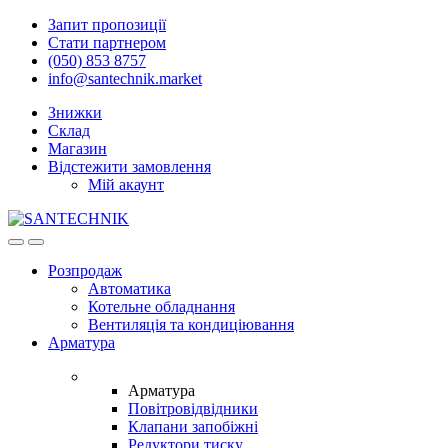
Skip
Skip
Запит пропозиції
to
to
Стати партнером
navigation
content
(050) 853 8757
info@santechnik.market
Знижки
Склад
Магазин
Відстежити замовлення
Мій акаунт
Open
Close
Розпродаж
Автоматика
Котельне обладнання
Вентиляція та кондиціювання
Арматура
Арматура
Повітровідвідники
Клапани запобіжні
Редуктори тиску