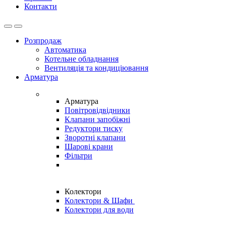
Контакти
Open
Close
Розпродаж
Автоматика
Котельне обладнання
Вентиляція та кондиціювання
Арматура
Арматура
Повітровідвідники
Клапани запобіжні
Редуктори тиску
Зворотні клапани
Шарові крани
Фільтри
Колектори
Колектори & Шафи
Колектори для води