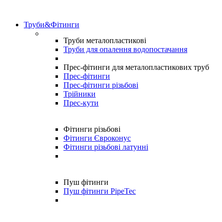
Труби&Фітинги
Труби металопластикові
Труби для опалення водопостачання
Прес-фітинги для металопластикових труб
Прес-фітинги
Прес-фітинги різьбові
Трійники
Прес-кути
Фітинги різьбові
Фітинги Євроконус
Фітинги різьбові латунні
Пуш фітинги
Пуш фітинги PipeTec