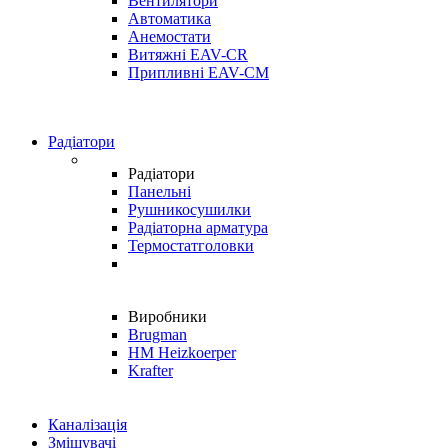
Вентилятори
Автоматика
Анемостати
Витяжні EAV-CR
Припливні EAV-CM
Радіатори
Радіатори
Панельні
Рушникосушилки
Радіаторна арматура
Термостатголовки
Виробники
Brugman
HM Heizkoerper
Krafter
Каналізація
Змішувачі