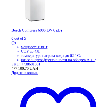
Bosch Compress 6000 LW 6 кВт
0
out of 5
(0)
мощность 6 кВт;
СОР до 4,8;
температура нагрева воды до 62 ° С;
класс энергоэффективности на обогрев А ++;
SKU: 7738601001
477 100.70
UAH
Додати в кошик