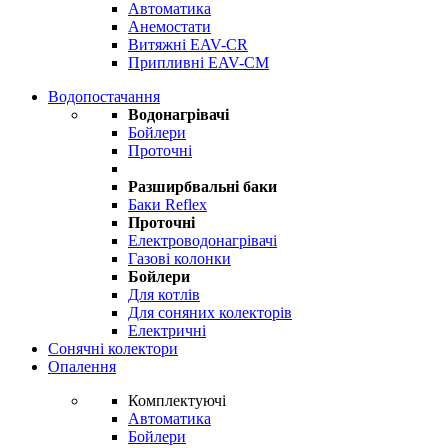
Автоматика
Анемостати
Витяжні EAV-CR
Припливні EAV-CM
Водопостачання
Водонагрівачі
Бойлери
Проточні
Разширбвальні баки
Баки Reflex
Проточні
Електроводонагрівачі
Газові колонки
Бойлери
Для котлів
Для соняних колекторів
Електричні
Сонячні колектори
Опалення
Комплектуючі
Автоматика
Бойлери