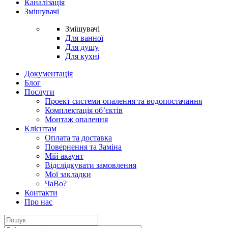
Каналізація
Змішувачі
Змішувачі
Для ванної
Для душу
Для кухні
Документація
Блог
Послуги
Проект системи опалення та водопостачання
Комплектація об’єктів
Монтаж опалення
Клієнтам
Оплата та доставка
Повернення та Заміна
Мій акаунт
Відслідкувати замовлення
Мої закладки
ЧаВо?
Контакти
Про нас
Search
for: