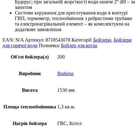
Будерус; при загальній жорсткості води нижче 2° dH – за
запитом
Системи керування для приготування води в контурі
ГВП, термометр, теплообмінник з ребристими трубами
та електронагрівальний елемент – як комплектуючі на
додаткове замовлення
EAN:
N/A
Артикул:
8718543078
Категорії:
Бойлери
,
Бойлери
для горячої води
Позначка:
Бойлер для котла
Об'єм бойлера(л)
200
Виробник
Buderus
Висота
1530 мм
Площа теплообмінника
1,3 кв.м.
Нагрів бойлера
ГВС, Котел