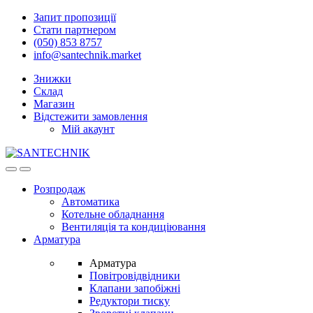
Skip
Skip
Запит пропозиції
to
to
Стати партнером
navigation
content
(050) 853 8757
info@santechnik.market
Знижки
Склад
Магазин
Відстежити замовлення
Мій акаунт
Open
Close
Розпродаж
Автоматика
Котельне обладнання
Вентиляція та кондиціювання
Арматура
Арматура
Повітровідвідники
Клапани запобіжні
Редуктори тиску