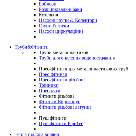
Бойлери
Розширювальні баки
Котельня
Насосні групи & Колектори
Групи безпеки
Насоси циркуляційні
Труби&Фітинги
Труби металопластикові
Труби для опалення водопостачання
Прес-фітинги для металопластикових труб
Прес-фітинги
Прес-фітинги різьбові
Трійники
Прес-кути
Фітинги різьбові
Фітинги Євроконус
Фітинги різьбові латунні
Пуш фітинги
Пуш фітинги PipeTec
Тепла підлога водяна