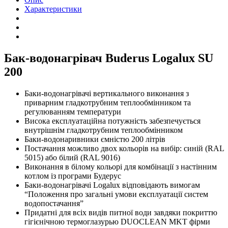
SU
Характеристики
200
quantity
Бак-водонагрівач Buderus Logalux SU
200
Баки-водонагрівачі вертикального виконання з
приварним гладкотрубним теплообмінником та
регулюванням температури
Висока експлуатаційна потужність забезпечується
внутрішнім гладкотрубним теплообмінником
Баки-водонаривники ємністю 200 літрів
Постачання можливо двох кольорів на вибір: синій (RAL
5015) або білий (RAL 9016)
Виконання в білому кольорі для комбінації з настінним
котлом із програми Будерус
Баки-водонагрівачі Logalux відповідають вимогам
“Положення про загальні умови експлуатації систем
водопостачання”
Придатні для всіх видів питної води завдяки покриттю
гігієнічною термоглазурью DUOCLEAN MKT фірми