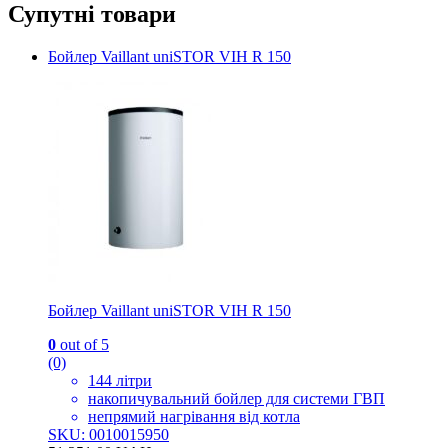
Супутні товари
Бойлер Vaillant uniSTOR VIH R 150
Бойлер Vaillant uniSTOR VIH R 150
0
out of 5
(0)
144 літри
накопичувальний бойлер для системи ГВП
непрямий нагрівання від котла
SKU: 0010015950