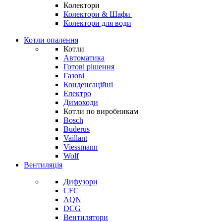
Колектори
Колектори & Шафи
Колектори для води
Котли опалення
Котли
Автоматика
Готові рішення
Газові
Конденсаційні
Електро
Димоходи
Котли по виробникам
Bosch
Buderus
Vaillant
Viessmann
Wolf
Вентиляція
Дифузори
CFC
AQN
DCG
Вентилятори