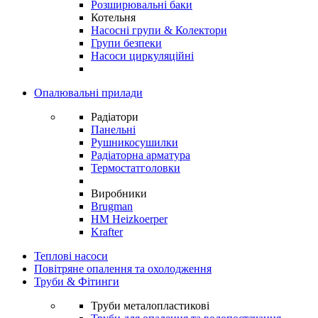
Розширювальні баки
Котельня
Насосні групи & Колектори
Групи безпеки
Насоси циркуляційні
Опалювальні прилади
Радіатори
Панельні
Рушникосушилки
Радіаторна арматура
Термостатголовки
Виробники
Brugman
HM Heizkoerper
Krafter
Теплові насоси
Повітряне опалення та охолодження
Труби & Фітинги
Труби металопластикові