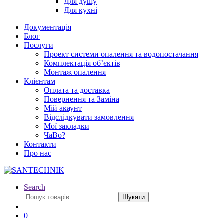
Для душу
Для кухні
Документація
Блог
Послуги
Проект системи опалення та водопостачання
Комплектація об’єктів
Монтаж опалення
Клієнтам
Оплата та доставка
Повернення та Заміна
Мій акаунт
Відслідкувати замовлення
Мої закладки
ЧаВо?
Контакти
Про нас
Search
Шукати:
Шукати
0