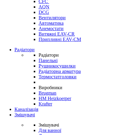
CFC
AQN
DCG
Вентилятори
Автоматика
Анемостати
Витяжні EAV-CR
Припливні EAV-CM
Радіатори
Радіатори
Панельні
Рушникосушилки
Радіаторна арматура
Термостатголовки
Виробники
Brugman
HM Heizkoerper
Krafter
Каналізація
Змішувачі
Змішувачі
Для ванної