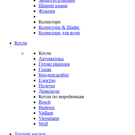
Зворотні клапани
Шарові крани
Фільтри
Колектори
Колектори & Шафи
Колектори для води
Котли
Котли
Автоматика
Готові рішення
Газові
Конденсаційні
Електро
Пелетні
Димоходи
Котли по виробникам
Bosch
Buderus
Vaillant
Viessmann
Wolf
Теплові насоси