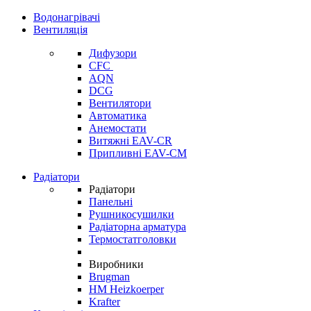
Водонагрівачі
Вентиляція
Дифузори
CFC
AQN
DCG
Вентилятори
Автоматика
Анемостати
Витяжні EAV-CR
Припливні EAV-CM
Радіатори
Радіатори
Панельні
Рушникосушилки
Радіаторна арматура
Термостатголовки
Виробники
Brugman
HM Heizkoerper
Krafter