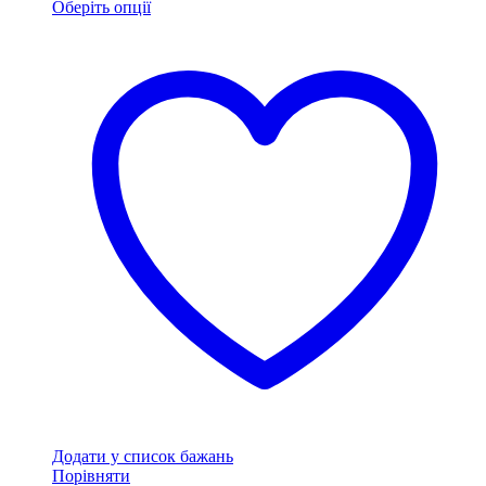
Оберіть опції
Цей
товар
має
кілька
варіантів.
Параметри
можна
вибрати
на
сторінці
товару
Додати у список бажань
Порівняти