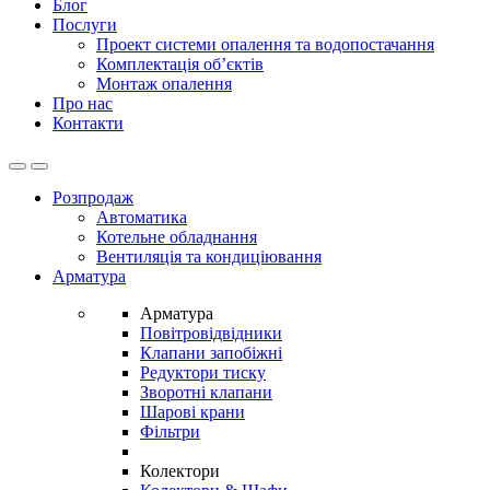
Блог
Послуги
Проект системи опалення та водопостачання
Комплектація об’єктів
Монтаж опалення
Про нас
Контакти
Open
Close
Розпродаж
Автоматика
Котельне обладнання
Вентиляція та кондиціювання
Арматура
Арматура
Повітровідвідники
Клапани запобіжні
Редуктори тиску
Зворотні клапани
Шарові крани
Фільтри
Колектори