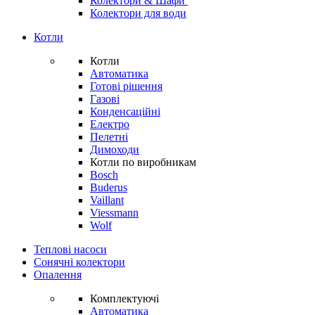
Колектори & Шафи
Колектори для води
Котли
Котли
Автоматика
Готові рішення
Газові
Конденсаційні
Електро
Пелетні
Димоходи
Котли по виробникам
Bosch
Buderus
Vaillant
Viessmann
Wolf
Теплові насоси
Сонячні колектори
Опалення
Комплектуючі
Автоматика