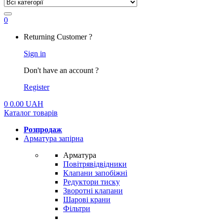
0
My
Returning Customer ?
Account
Sign in
Don't have an account ?
Register
0
0.00
UAH
Каталог товарів
Розпродаж
Арматура запірна
Арматура
Повітрявідвідники
Клапани запобіжні
Редуктори тиску
Зворотні клапани
Шарові крани
Фільтри