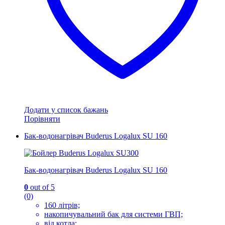
товару
Додати у список бажань
Порівняти
Бак-водонагрівач Buderus Logalux SU 160
Бак-водонагрівач Buderus Logalux SU 160
0
out of 5
(0)
160 літрів;
накопичувальний бак для системи ГВП;
від котла;