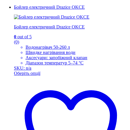
Бойлер електричний Drazice OKCE
Бойлер електричний Drazice OKCE
0
out of 5
(0)
Водонагрівач 50-260 л
Швидке нагрівання води
Аксесуари: запобіжний клапан
Діапазон температур 5–74 °C
SKU: n/a
Оберіть опції
Цей
товар
має
кілька
варіантів.
Параметри
можна
вибрати
на
сторінці