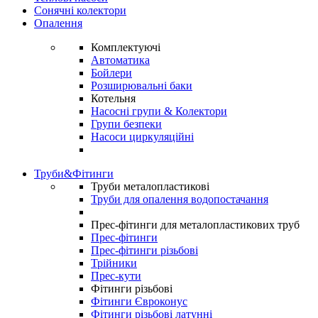
Сонячні колектори
Опалення
Комплектуючі
Автоматика
Бойлери
Розширювальні баки
Котельня
Насосні групи & Колектори
Групи безпеки
Насоси циркуляційні
Труби&Фітинги
Труби металопластикові
Труби для опалення водопостачання
Прес-фітинги для металопластикових труб
Прес-фітинги
Прес-фітинги різьбові
Трійники
Прес-кути
Фітинги різьбові
Фітинги Євроконус
Фітинги різьбові латунні