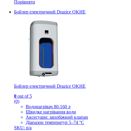
Порівняти
Бойлер електричний Drazice OKHE
Бойлер електричний Drazice OKHE
0
out of 5
(0)
Водонагрівач 80-160 л
Швидке нагрівання води
Аксесуари: запобіжний клапан
Діапазон температур 5–74 °C
SKU: n/a