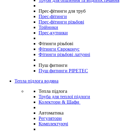
Труби для опалення та водопостачання
Прес-фітинги для труб
Прес-фітинги
Прес-фітинги різьбові
Трійники
Прес-кутники
Фітинги різьбові
Фітинги Євроконус
Фітинги різьбові латунні
Пуш фитинги
Пуш фитинги PIPETEC
Тепла підлога водяна
Тепла підлога
Труба для теплої підлоги
Колектори & Шафи
Автоматика
Регулятори
Комплектуючі