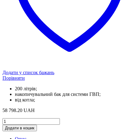
Додати у список бажань
Порівняти
200 літрів;
накопичувальний бак для системи ГВП;
від котла;
58 798.20
UAH
Бак-
водонагрівач
Додати в кошик
Buderus
Logalux
Опис