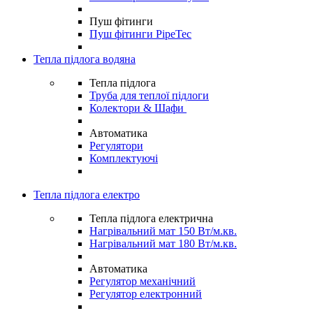
Пуш фітинги
Пуш фітинги PipeTec
Тепла підлога водяна
Тепла підлога
Труба для теплої підлоги
Колектори & Шафи
Автоматика
Регулятори
Комплектуючі
Тепла підлога електро
Тепла підлога електрична
Нагрівальний мат 150 Вт/м.кв.
Нагрівальний мат 180 Вт/м.кв.
Автоматика
Регулятор механічний
Регулятор електронний